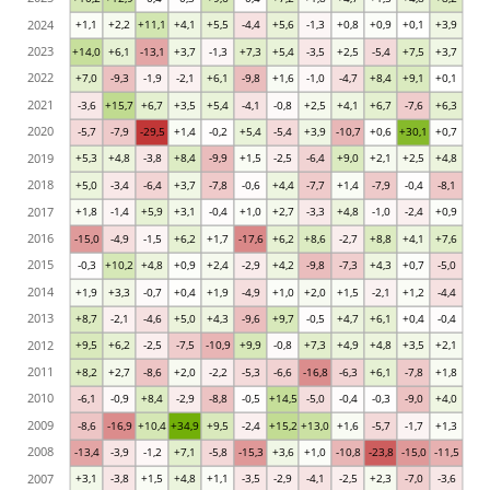
2024
+1,1
+2,2
+11,1
+4,1
+5,5
-4,4
+5,6
-1,3
+0,8
+0,9
+0,1
+3,9
2023
+14,0
+6,1
-13,1
+3,7
-1,3
+7,3
+5,4
-3,5
+2,5
-5,4
+7,5
+3,7
2022
+7,0
-9,3
-1,9
-2,1
+6,1
-9,8
+1,6
-1,0
-4,7
+8,4
+9,1
+0,1
2021
-3,6
+15,7
+6,7
+3,5
+5,4
-4,1
-0,8
+2,5
+4,1
+6,7
-7,6
+6,3
2020
-5,7
-7,9
-29,5
+1,4
-0,2
+5,4
-5,4
+3,9
-10,7
+0,6
+30,1
+0,7
2019
+5,3
+4,8
-3,8
+8,4
-9,9
+1,5
-2,5
-6,4
+9,0
+2,1
+2,5
+4,8
2018
+5,0
-3,4
-6,4
+3,7
-7,8
-0,6
+4,4
-7,7
+1,4
-7,9
-0,4
-8,1
2017
+1,8
-1,4
+5,9
+3,1
-0,4
+1,0
+2,7
-3,3
+4,8
-1,0
-2,4
+0,9
2016
-15,0
-4,9
-1,5
+6,2
+1,7
-17,6
+6,2
+8,6
-2,7
+8,8
+4,1
+7,6
2015
-0,3
+10,2
+4,8
+0,9
+2,4
-2,9
+4,2
-9,8
-7,3
+4,3
+0,7
-5,0
2014
+1,9
+3,3
-0,7
+0,4
+1,9
-4,9
+1,0
+2,0
+1,5
-2,1
+1,2
-4,4
2013
+8,7
-2,1
-4,6
+5,0
+4,3
-9,6
+9,7
-0,5
+4,7
+6,1
+0,4
-0,4
2012
+9,5
+6,2
-2,5
-7,5
-10,9
+9,9
-0,8
+7,3
+4,9
+4,8
+3,5
+2,1
2011
+8,2
+2,7
-8,6
+2,0
-2,2
-5,3
-6,6
-16,8
-6,3
+6,1
-7,8
+1,8
2010
-6,1
-0,9
+8,4
-2,9
-8,8
-0,5
+14,5
-5,0
-0,4
-0,3
-9,0
+4,0
2009
-8,6
-16,9
+10,4
+34,9
+9,5
-2,4
+15,2
+13,0
+1,6
-5,7
-1,7
+1,3
2008
-13,4
-3,9
-1,2
+7,1
-5,8
-15,3
+3,6
+1,0
-10,8
-23,8
-15,0
-11,5
2007
+3,1
-3,8
+1,5
+4,8
+1,1
-3,5
-2,9
-4,1
-2,5
+2,3
-7,0
-3,6