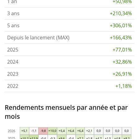
1 an
+50,98%
3 ans
+210,34%
5 ans
+306,01%
Depuis le lancement (MAX)
+166,43%
2025
+77,01%
2024
+32,86%
2023
+26,91%
2022
+1,18%
Rendements mensuels par année et par
mois
2026
+5,1
-1,1
-9,8
+10,0
+5,4
+6,4
+6,4
+2,1
0,0
0,0
0,0
0,0
2025
+10,2
+12,9
-0,4
-0,3
+9,6
-0,4
+7,2
+1,8
+4,7
+1,5
+4,8
+8,2