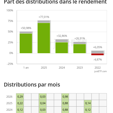
Part des distributions dans le rendement
100%
+77,01%
+77,01%
75%
+50,98%
+50,98%
50%
+32,86%
+32,86%
+26,91%
+26,91%
25%
+6,05%
+6,05%
0%
-4,87%
-4,87%
-25%
1 an
2025
2024
2023
2022
justETF.com
Distributions par mois
2026
0,29
0,03
0,98
2025
0,22
0,04
0,88
0,14
2024
0,12
0,03
0,88
0,12