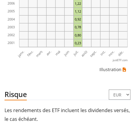
2006
1,22
2005
1,12
2004
0,92
2003
0,78
2002
0,80
2001
0,23
janv.
avr.
juil.
oct.
mars
juin
sept.
déc.
févr.
mai
août
nov.
justETF.com
Illustration
Risque
Les rendements des ETF incluent les dividendes versés,
le cas échéant.