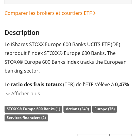
Comparer les brokers et courtiers ETF
Description
Le iShares STOXX Europe 600 Banks UCITS ETF (DE)
reproduit l'index STOXX® Europe 600 Banks. The
STOXX® Europe 600 Banks index tracks the European
banking sector.
Le
ratio des frais totaux
(TER) de l'ETF s'élève à
0,47%
p.a.
. Le iShares STOXX Europe 600 Banks UCITS ETF
Afficher plus
(DE) est le seul ETF qui suit l'indice STOXX® Europe 600
STOXX® Europe 600 Banks (1)
Actions (349)
Europe (76)
Banks. L'ETF reproduit la performance de l’indice sous-
Services financiers (2)
jacent en achetant toutes les composantes de l’indice
(réplication complète). Les dividendes de l'ETF sont