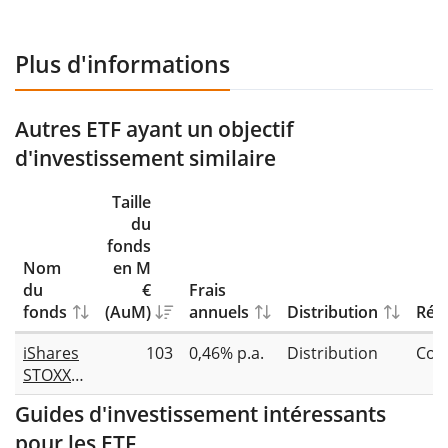
Plus d'informations
Autres ETF ayant un objectif
d'investissement similaire
Taille
du
fonds
Nom
en M
du
€
Frais
fonds
(AuM)
annuels
Distribution
Répl
iShares
103
0,46% p.a.
Distribution
Com
STOXX
Europe
Guides d'investissement intéressants
600
pour les ETF
Financial