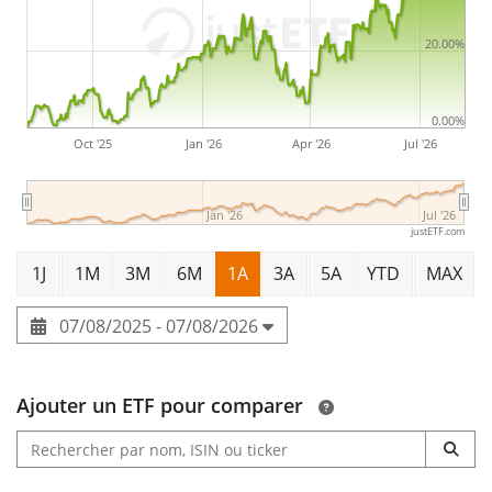
gestion de trésorerie, le financement des entreprises,
20.00%
l'immobilier et le crédit-bail. Le segment Corporate Line
représente les activités de gestion du capital et
certains éléments de revenus et de dépenses. La
0.00%
Oct '25
Jan '26
Apr '26
Jul '26
société a été fondée le 4 mars 1991 et son siège social
se trouve à Amsterdam, aux Pays-Bas.
Jan '26
Jul '26
justETF.com
1J
1M
3M
6M
1A
3A
5A
YTD
MAX
07/08/2025 - 07/08/2026
Ajouter un ETF pour comparer