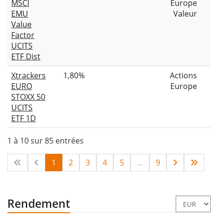
MSCI
Europe
EMU
Valeur
Value
Factor
UCITS
ETF Dist
Xtrackers
1,80%
Actions
EURO
Europe
STOXX 50
UCITS
ETF 1D
1 à 10 sur 85 entrées
1
2
3
4
5
…
9
Rendement