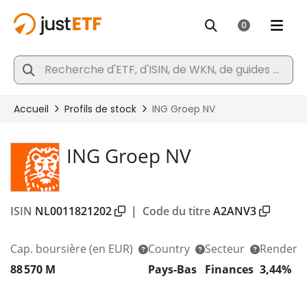
ING Groep NV
ISIN
NL0011821202
|
Code du titre
A2ANV3
Cap. boursière
(en EUR)
Country
Secteur
Rendeme
88 570 M
Pays-Bas
Finances
3,44%