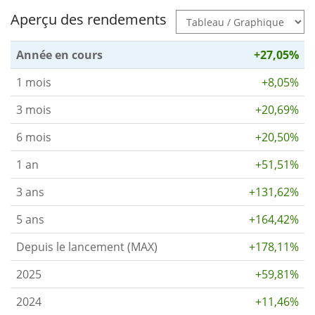
Aperçu des rendements
Année en cours
+27,05%
1 mois
+8,05%
3 mois
+20,69%
6 mois
+20,50%
1 an
+51,51%
3 ans
+131,62%
5 ans
+164,42%
Depuis le lancement (MAX)
+178,11%
2025
+59,81%
2024
+11,46%