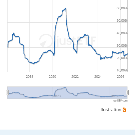
60,00%
50,00%
40,00%
30,00%
20,00%
10,00%
2018
2020
2022
2024
2026
2020
2025
justETF.com
Illustration