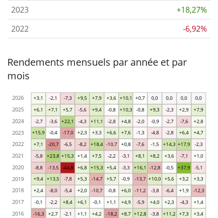
2023
+18,27%
2022
-6,92%
Rendements mensuels par année et par
mois
2026
+3,1
-2,1
-7,3
+9,5
+7,9
+3,6
+10,1
+0,7
0,0
0,0
0,0
0,0
2025
+6,1
+7,1
+5,7
-5,6
+9,4
-0,8
+10,3
-0,8
+9,3
-2,3
+2,9
+7,9
2024
-2,7
-3,6
+22,1
-4,3
+11,1
-2,8
+4,8
-2,0
-0,9
-2,7
-7,6
+2,8
2023
+15,9
-0,4
-17,0
+2,3
+3,3
+6,6
+7,6
-1,3
-4,8
-2,8
+6,4
+4,7
2022
+7,1
-20,7
-6,5
-8,2
+18,4
-10,7
+0,8
-7,6
-1,5
+14,3
+17,9
-2,3
2021
-5,8
+23,8
+15,3
+1,4
+7,5
-2,2
-3,1
+8,1
+8,2
+3,6
-7,1
+1,0
2020
-8,8
-13,5
-44,8
+6,8
+15,3
+5,4
-3,3
+16,1
-12,8
-0,5
+37,9
-5,1
2019
+9,4
+13,5
-7,8
+5,3
-14,7
+5,7
-0,9
-13,7
+10,0
+5,6
+3,2
+3,3
2018
+2,4
-8,0
-5,4
+2,0
-10,7
-0,8
+6,0
-11,2
-3,8
-6,4
+1,9
-12,3
2017
-0,1
-2,2
+8,4
+6,1
-0,1
+1,1
+4,9
-5,9
+4,0
+2,3
-4,3
+1,4
2016
-16,3
+2,7
-2,1
+1,1
+4,2
-18,2
+8,7
+12,8
-3,8
+11,2
+7,3
+3,4