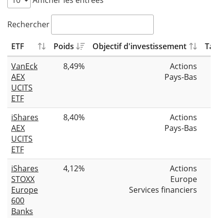
Afficher les entrées
Rechercher
ETF
Poids
Objectif d'investissement
Tai
VanEck
8,49%
Actions
AEX
Pays-Bas
UCITS
ETF
iShares
8,40%
Actions
AEX
Pays-Bas
UCITS
ETF
iShares
4,12%
Actions
STOXX
Europe
Europe
Services financiers
600
Banks