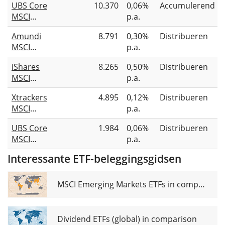
UBS Core
10.370
0,06%
Accumulerend
MSCI
p.a.
World
Amundi
8.791
0,30%
Distribueren
UCITS
MSCI
p.a.
ETF USD
World
acc
iShares
8.265
0,50%
Distribueren
Swap II
MSCI
p.a.
UCITS
World
ETF Dist
Xtrackers
4.895
0,12%
Distribueren
UCITS
MSCI
p.a.
ETF (Dist)
World
UBS Core
1.984
0,06%
Distribueren
UCITS
MSCI
p.a.
ETF 1D
World
Interessante ETF-beleggingsgidsen
UCITS
ETF USD
dis
MSCI Emerging Markets ETFs in comparison
Dividend ETFs (global) in comparison