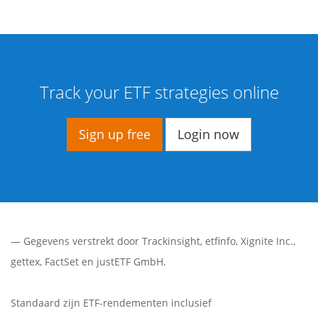
Track your ETF strategies online
Sign up free
Login now
— Gegevens verstrekt door
Trackinsight
,
etfinfo
,
Xignite Inc.
,
gettex
,
FactSet
en justETF GmbH.
Standaard zijn ETF-rendementen inclusief