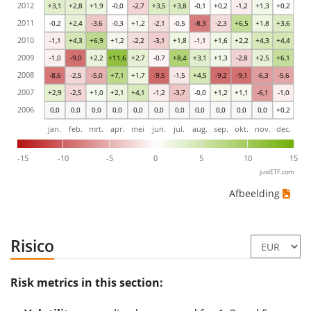
2012
+3,1
+2,8
+1,9
-0,0
-2,7
+3,5
+3,8
-0,1
+0,2
-1,2
+1,3
+0,2
2011
-0,2
+2,4
-3,6
-0,3
+1,2
-2,1
-0,5
-8,3
-2,3
+6,5
+1,8
+3,6
2010
-1,1
+4,3
+6,9
+1,2
-2,2
-3,1
+1,8
-1,1
+1,6
+2,2
+4,3
+4,4
2009
-1,0
-9,0
+2,2
+11,6
+2,7
-0,7
+8,4
+3,1
+1,3
-2,8
+2,5
+6,1
2008
-8,6
-2,5
-5,0
+7,1
+1,7
-9,5
-1,5
+4,5
-9,2
-9,1
-6,3
-5,6
2007
+2,9
-2,5
+1,0
+2,1
+4,1
-1,2
-3,7
-0,0
+1,2
+1,1
-6,1
-1,0
2006
0,0
0,0
0,0
0,0
0,0
0,0
0,0
0,0
0,0
0,0
0,0
+0,2
jan.
feb.
mrt.
apr.
mei
jun.
jul.
aug.
sep.
okt.
nov.
dec.
-15
-10
-5
0
5
10
15
justETF.com
Afbeelding
Risico
Risk metrics in this section: