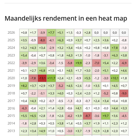
Maandelijks rendement in een heat map
2026
+0,8
+1,7
-3,9
+7,7
+5,1
+1,5
-0,3
+2,8
0,0
0,0
0,0
0,0
2025
+3,5
-0,9
-8,0
-4,1
+6,3
+0,9
+3,7
+0,7
+2,5
+3,6
+0,2
-0,8
2024
+3,2
+4,3
+3,4
-2,9
+3,2
+3,4
+0,6
+0,2
+0,8
+0,8
+7,8
-1,0
2023
+5,4
-0,4
+0,7
+0,8
+1,8
+4,3
+1,9
-1,0
-1,8
-3,1
+6,3
+3,8
2022
-3,9
-2,9
+3,6
-3,4
-1,5
-5,8
+9,9
-2,3
-7,0
+5,4
+2,2
-6,9
2021
+0,1
+2,7
+6,8
+1,5
+0,1
+4,5
+1,7
+3,0
-2,0
+5,1
+0,2
+4,6
2020
+1,0
-7,8
-13,1
+11,7
+2,4
+2,1
-0,9
+5,5
-1,2
-3,0
+10,1
+1,8
2019
+8,2
+3,7
+2,9
+3,7
-5,2
+4,5
+2,6
-1,0
+3,5
+0,1
+4,5
+0,7
2018
+0,7
-2,2
-3,1
+3,3
+4,0
+0,3
+2,4
+2,0
+1,2
-5,2
+0,8
-9,0
2017
+0,4
+4,3
+0,2
-0,7
-0,5
-1,3
-0,3
-0,7
+2,4
+3,4
+0,4
+0,8
2016
-6,3
-0,4
+2,1
+1,4
+2,8
-0,6
+4,1
-0,1
+0,3
-0,0
+4,4
+3,3
2015
+5,5
+6,5
+2,8
-1,8
+2,6
-4,2
+3,9
-8,7
-3,6
+9,7
+3,6
-4,5
2014
-1,8
+2,8
+0,3
+0,5
+3,8
+1,4
+0,5
+3,7
+1,9
+1,1
+2,3
+1,2
2013
+2,3
+3,4
+4,9
+1,0
+0,5
-3,0
+3,7
-1,9
+2,9
+2,8
+2,0
+0,7