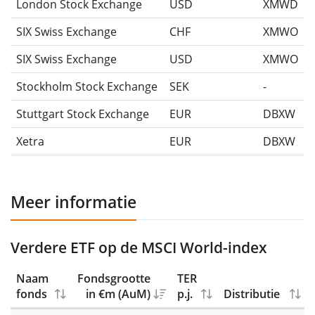
London Stock Exchange
USD
XMWD
SIX Swiss Exchange
CHF
XMWO
SIX Swiss Exchange
USD
XMWO
Stockholm Stock Exchange
SEK
-
Stuttgart Stock Exchange
EUR
DBXW
Xetra
EUR
DBXW
Meer informatie
Verdere ETF op de MSCI World-index
Naam
Fondsgrootte
TER
fonds
in €m (AuM)
p.j.
Distributie