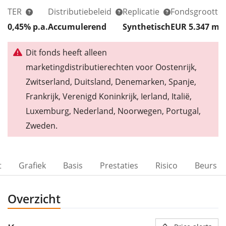
TER
Distributiebeleid
Replicatie
Fondsgrootte
0,45% p.a.
Accumulerend
Synthetisch
EUR 5.347
m
Dit fonds heeft alleen
marketingdistributierechten voor Oostenrijk,
Zwitserland, Duitsland, Denemarken, Spanje,
Frankrijk, Verenigd Koninkrijk, Ierland, Italië,
Luxemburg, Nederland, Noorwegen, Portugal,
Zweden.
t
Grafiek
Basis
Prestaties
Risico
Beurs
Overzicht