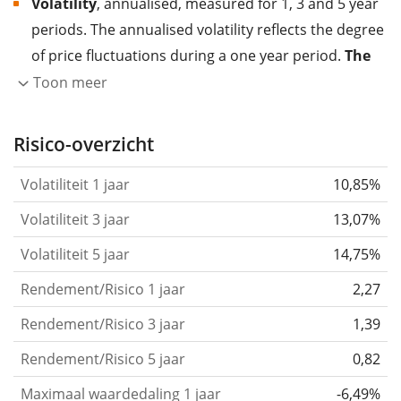
Volatility
, annualised, measured for 1, 3 and 5 year
periods. The annualised volatility reflects the degree
of price fluctuations during a one year period.
The
higher the volatility, the more significantly the
Toon meer
price of the asset (stock, ETF, etc.) has changed in
the past.
Assets with higher volatility are generally
Risico-overzicht
considered more risky. We calculate the volatility
Volatiliteit 1 jaar
10,85%
based on the data for the past 1, 3 and 5 years so
that you can see if price fluctuations for the ETF
Volatiliteit 3 jaar
13,07%
became stronger or weaker over time.
Volatiliteit 5 jaar
14,75%
Return per risk
for 1, 3 and 5 year periods. This is
Rendement/Risico 1 jaar
2,27
the annualised (i.e. converted to a one year period)
past return divided by the past annualised volatility.
Rendement/Risico 3 jaar
1,39
The metric puts the historical return of an asset
Rendement/Risico 5 jaar
0,82
in relation to its historical risk
and gives you a
Maximaal waardedaling 1 jaar
-6,49%
retrospective indication of the degree of price