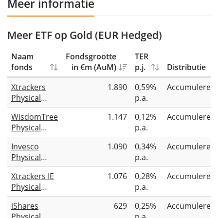
Meer informatie
Meer ETF op Gold (EUR Hedged)
Naam
Fondsgrootte
TER
fonds
in €m (AuM)
p.j.
Distributie
Xtrackers
1.890
0,59%
Accumuleren
Physical
p.a.
Gold EUR
WisdomTree
1.147
0,12%
Accumuleren
Hedged ETC
Physical
p.a.
Gold - EUR
Invesco
1.090
0,34%
Accumuleren
Daily
Physical
p.a.
Hedged
Gold EUR
Xtrackers IE
1.076
0,28%
Accumuleren
Hedged ETC
Physical
p.a.
Gold EUR
iShares
629
0,25%
Accumuleren
Hedged ETC
Physical
p.a.