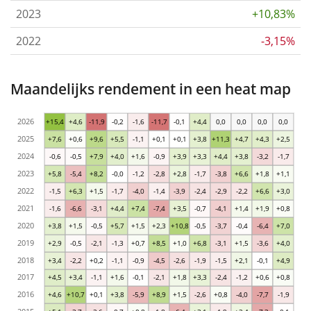
2023
+10,83%
2022
-3,15%
Maandelijks rendement in een heat map
2026
+15,4
+4,6
-11,9
-0,2
-1,6
-11,7
-0,1
+4,4
0,0
0,0
0,0
0,0
2025
+7,6
+0,6
+9,6
+5,5
-1,1
+0,1
+0,1
+3,8
+11,3
+4,7
+4,3
+2,5
2024
-0,6
-0,5
+7,9
+4,0
+1,6
-0,9
+3,9
+3,3
+4,4
+3,8
-3,2
-1,7
2023
+5,8
-5,4
+8,2
-0,0
-1,2
-2,8
+2,8
-1,7
-3,8
+6,6
+1,8
+1,1
2022
-1,5
+6,3
+1,5
-1,7
-4,0
-1,4
-3,9
-2,4
-2,9
-2,2
+6,6
+3,0
2021
-1,6
-6,6
-3,1
+4,4
+7,4
-7,4
+3,5
-0,7
-4,1
+1,4
+1,9
+0,8
2020
+3,8
+1,5
-0,5
+5,7
+1,5
+2,3
+10,8
-0,5
-3,7
-0,4
-6,4
+7,0
2019
+2,9
-0,5
-2,1
-1,3
+0,7
+8,5
+1,0
+6,8
-3,1
+1,5
-3,6
+4,0
2018
+3,4
-2,2
+0,2
-1,1
-0,9
-4,5
-2,6
-1,9
-1,5
+2,1
-0,1
+4,9
2017
+4,5
+3,4
-1,1
+1,6
-0,1
-2,1
+1,8
+3,3
-2,4
-1,2
+0,6
+0,8
2016
+4,6
+10,7
+0,1
+3,8
-5,9
+8,9
+1,5
-2,6
+0,8
-4,0
-7,7
-1,9