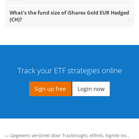
What's the fund size of iShares Gold EUR Hedged
(CH)?
Track your ETF strategies online
Sign up free
Login now
— Gegevens verstrekt door
Trackinsight
,
etfinfo
,
Xignite Inc.
,