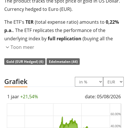
The product tracks the spot price of gold in US Dollar.
Currency hedged to Euro (EUR).
The ETF's
TER
(total expense ratio) amounts to
0,22%
p.a.
. The ETF replicates the performance of the
underlying index by
full replication
(buying all the
index constituents).
Toon meer
The iShares Gold EUR Hedged (CH) has
192m Euro
Gold (EUR Hedged) (6)
Edelmetalen (44)
assets under management
. The ETF was
launched on
5 oktober 2009
and is
domiciled in Zwitserland
.
Grafiek
1 jaar
+21,54%
date: 05/08/2026
60.00%
40.00%