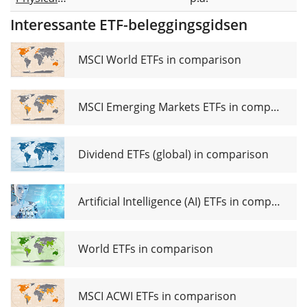
Securities
Gold EUR
Interessante ETF-beleggingsgidsen
Hedged ETC
MSCI World ETFs in comparison
MSCI Emerging Markets ETFs in comparison
Dividend ETFs (global) in comparison
Artificial Intelligence (AI) ETFs in comparison
World ETFs in comparison
MSCI ACWI ETFs in comparison