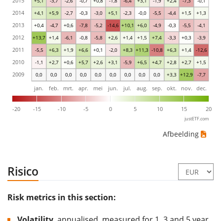
2015
+5,1
-3,7
-2,6
-0,7
+0,8
-1,8
-6,4
+3,1
-1,9
+2,4
-7,3
-0,1
2014
+4,1
+5,9
-2,7
-0,3
-3,0
+5,1
-2,3
-0,0
-5,5
-4,4
+1,5
+1,3
2013
+0,4
-4,7
+0,6
-7,8
-5,2
-14,6
+10,1
+6,0
-4,9
-0,3
-5,5
-4,1
2012
+13,7
+1,4
-6,1
-0,8
-5,8
+2,6
+1,4
+1,5
+7,4
-3,3
+0,3
-3,9
2011
-5,5
+6,3
+1,9
+6,6
+0,1
-2,0
+8,3
+11,3
-10,8
+6,3
+1,4
-12,6
2010
-1,1
+2,7
+0,6
+5,7
+2,6
+3,1
-5,9
+6,5
+4,7
+2,8
+2,7
+1,5
2009
0,0
0,0
0,0
0,0
0,0
0,0
0,0
0,0
0,0
+3,3
+12,9
-7,7
jan.
feb.
mrt.
apr.
mei
jun.
jul.
aug.
sep.
okt.
nov.
dec.
-20
-15
-10
-5
0
5
10
15
20
justETF.com
Afbeelding
Risico
Risk metrics in this section:
Volatility
, annualised, measured for 1, 3 and 5 year