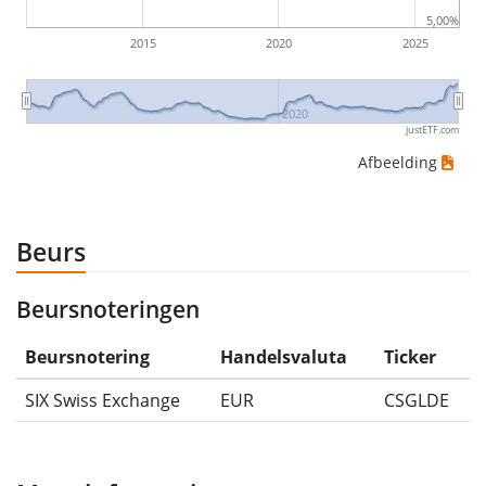
(indien van toepassing).
5,00%
2015
2020
2025
2020
justETF.com
Afbeelding
Beurs
Beursnoteringen
Beursnotering
Handelsvaluta
Ticker
SIX Swiss Exchange
EUR
CSGLDE