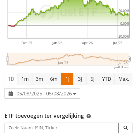
20.00%
0.00%
-20.00%
Oct '25
Jan '26
Apr '26
Jul '26
Jan '26
Jul '26
justETF.com
1D
1m
3m
6m
1j
3j
5j
YTD
Max.
05/08/2025 - 05/08/2026
ETF toevoegen ter vergelijking