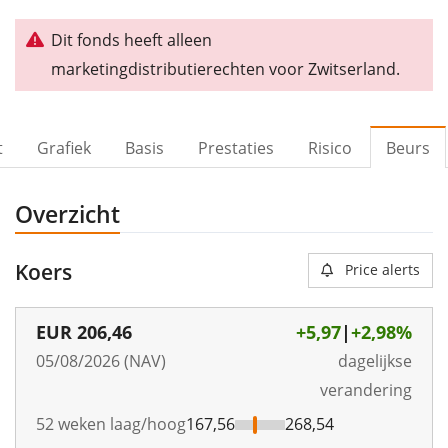
Dit fonds heeft alleen
marketingdistributierechten voor Zwitserland.
t
Grafiek
Basis
Prestaties
Risico
Beurs
Overzicht
Koers
Price alerts
EUR
206,46
+5,97
|
+2,98%
05/08/2026 (NAV)
dagelijkse
verandering
52 weken laag/hoog
167,56
268,54