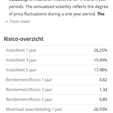
periods. The annualised volatility reflects the degree
of price fluctuations during a one year period.
The
higher the volatility, the more significantly the
Toon meer
price of the asset (stock, ETF, etc.) has changed in
the past.
Assets with higher volatility are generally
Risico-overzicht
considered more risky. We calculate the volatility
Volatiliteit 1 jaar
26,25%
based on the data for the past 1, 3 and 5 years so
that you can see if price fluctuations for the ETF
Volatiliteit 3 jaar
19,49%
became stronger or weaker over time.
Volatiliteit 5 jaar
17,48%
Return per risk
for 1, 3 and 5 year periods. This is
Rendement/Risico 1 jaar
0,82
the annualised (i.e. converted to a one year period)
past return divided by the past annualised volatility.
Rendement/Risico 3 jaar
1,34
The metric puts the historical return of an asset
Rendement/Risico 5 jaar
0,89
in relation to its historical risk
and gives you a
Maximaal waardedaling 1 jaar
-26,93%
retrospective indication of the degree of price