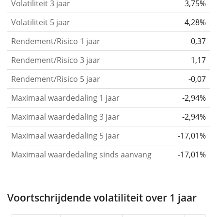
Volatiliteit 3 jaar
3,75%
became stronger or weaker over time.
Volatiliteit 5 jaar
4,28%
Return per risk
for 1, 3 and 5 year periods. This is
Rendement/Risico 1 jaar
0,37
the annualised (i.e. converted to a one year period)
past return divided by the past annualised volatility.
Rendement/Risico 3 jaar
1,17
The metric puts the historical return of an asset
Rendement/Risico 5 jaar
-0,07
in relation to its historical risk
and gives you a
Maximaal waardedaling 1 jaar
-2,94%
retrospective indication of the degree of price
fluctuation you had to bear with in order to obtain
Maximaal waardedaling 3 jaar
-2,94%
the return. We calculate this parameter for 1, 3 and
Maximaal waardedaling 5 jaar
-17,01%
5 year periods to display its evolution over time.
Maximaal waardedaling sinds aanvang
-17,01%
Maximum drawdown
for a period.
This shows the
worst possible loss an investor could have
suffered during the respective period
, by first
Voortschrijdende volatiliteit over 1 jaar
buying and subsequently selling the asset at the
least favourable prices. For example, if there was the