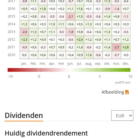
2017
-0,8
+1,1
-0,4
+0,5
+0,3
-0,7
+0,7
+0,4
-0,3
+1,3
-0,5
-0,4
2016
+0,9
+0,2
+1,8
+0,0
+0,3
+1,1
+1,6
+0,1
-0,1
-0,9
-1,4
+0,7
2015
+0,2
+0,8
-0,4
-0,5
-0,4
-2,1
+1,5
-0,9
-0,6
+1,4
+0,8
-1,1
2014
+1,2
+0,6
+0,3
+1,0
+1,1
+0,6
+0,5
+1,3
+0,3
+0,4
+0,5
+0,3
2013
-2,0
+1,3
+0,7
+1,1
-0,5
-1,8
+0,8
-0,4
+0,6
+1,3
+0,2
-0,5
2012
+2,3
+1,2
+0,9
+0,1
+0,3
-0,6
+2,4
+1,2
+0,9
+1,1
+0,7
+1,2
2011
-0,9
+0,6
-0,3
+0,7
+0,9
-0,2
+1,4
-0,6
-0,2
+1,4
-2,7
+2,8
2010
0,0
+0,6
+0,6
+0,6
-0,2
+0,4
+0,9
+1,6
-0,6
-0,2
-0,7
-0,0
jan.
feb.
mrt.
apr.
mei
jun.
jul.
aug.
sep.
okt.
nov.
dec.
-10
-5
0
5
10
justETF.com
Afbeelding
Dividenden
Huidig dividendrendement