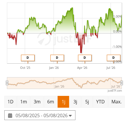
The Deka iBoxx EUR Liquid Corporates Diversified
UCITS ETF has
337m Euro assets under management
.
1.00%
The ETF was
launched on 17 februari 2010
and is
domiciled in Duitsland
.
0.00%
-1.00%
D
D
D
D
-2.00%
Oct '25
Jan '26
Apr '26
Jul '26
Jan '26
Jul '26
justETF.com
1D
1m
3m
6m
1j
3j
5j
YTD
Max.
05/08/2025 - 05/08/2026