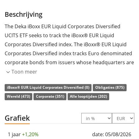
Beschrijving
The Deka iBoxx EUR Liquid Corporates Diversified
UCITS ETF seeks to track the iBoxx® EUR Liquid
Corporates Diversified index. The iBoxx® EUR Liquid
Corporates Diversified index tracks Euro denominated
corporate bonds from issuers whose headquarters are
in a Euro country or in Denmark, Norway, Sweden,
Toon meer
Switzerland or the United Kingdom.
iBoxx® EUR Liquid Corporates Diversified (0)
Obligaties (875)
The ETF's
TER
(total expense ratio) amounts to
0,20%
Wereld (473)
Corporate (351)
Alle looptijden (202)
p.a.
. The ETF replicates the performance of the
underlying index by
full replication
(buying all the
Grafiek
index constituents). The interest income (coupons) in
the ETF is
distributed
to the investors (Per kwartaal).
1 jaar
+1,20%
date: 05/08/2026