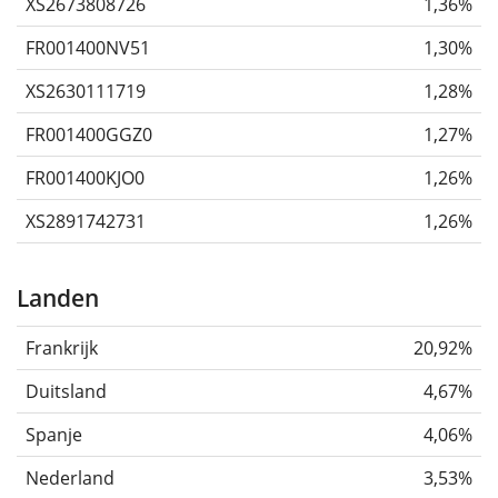
XS2673808726
1,36%
FR001400NV51
1,30%
XS2630111719
1,28%
FR001400GGZ0
1,27%
FR001400KJO0
1,26%
XS2891742731
1,26%
Landen
Frankrijk
20,92%
Duitsland
4,67%
Spanje
4,06%
Nederland
3,53%