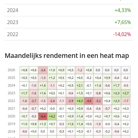
2024
+4,33%
2023
+7,65%
2022
-14,02%
Maandelijks rendement in een heat map
2026
+0,8
+0,6
-2,6
+1,0
+0,9
+0,5
-1,2
+0,8
0,0
0,0
0,0
0,0
2025
+0,5
+0,5
-1,3
+1,2
+0,5
+0,2
+0,5
-0,2
+0,4
+0,9
-0,4
-0,2
2024
+0,1
-1,0
+1,6
-1,1
+0,2
+0,5
+2,1
-0,1
+1,4
-0,6
+1,7
-0,5
2023
+1,7
-1,6
+1,6
+0,5
+0,1
-0,6
+1,0
+0,1
-0,8
+0,6
+2,3
+2,7
2022
-1,6
-2,7
-1,5
-2,4
-1,1
-2,9
+4,3
-4,6
-3,2
+0,4
+2,3
-1,7
2021
-0,4
-0,7
+0,2
-0,0
-0,1
+0,3
+0,9
-0,4
-0,6
-0,7
+0,2
+0,3
2020
+0,7
-0,5
-6,4
+4,2
+0,1
+0,9
+1,4
+0,0
+0,2
+0,7
+0,6
+0,2
2019
+1,0
+0,8
+1,3
+0,7
-0,3
+1,6
+1,4
+0,5
-1,0
-0,0
-0,4
+0,2
2018
-0,6
+0,0
0,0
0,0
-0,3
+0,1
+0,3
-0,1
-0,3
-0,2
-0,6
+0,2