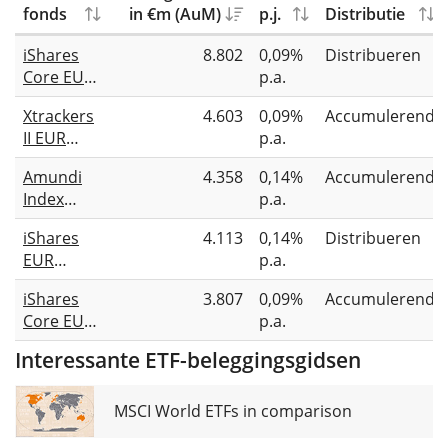
fonds
in €m (AuM)
p.j.
Distributie
iShares
8.802
0,09%
Distribueren
Core EUR
p.a.
Corporate
Xtrackers
4.603
0,09%
Accumulerend
Bond
II EUR
p.a.
UCITS ETF
Corporate
(Dist)
Amundi
4.358
0,14%
Accumulerend
Bond
Index
p.a.
UCITS ETF
Euro
1C
iShares
4.113
0,14%
Distribueren
Corporate
EUR
p.a.
SRI UCITS
Corporate
ETF DR (C)
iShares
3.807
0,09%
Accumulerend
Bond ESG
Core EUR
p.a.
SRI UCITS
Corporate
ETF (Dist)
Interessante ETF-beleggingsgidsen
Bond
UCITS ETF
(Acc)
MSCI World ETFs in comparison