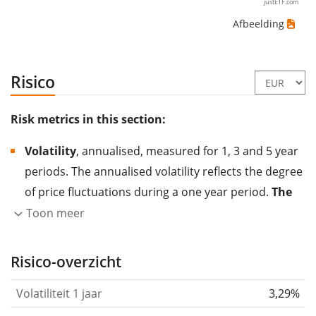
justETF.com
Afbeelding
Risico
Risk metrics in this section:
Volatility
, annualised, measured for 1, 3 and 5 year
periods. The annualised volatility reflects the degree
of price fluctuations during a one year period.
The
higher the volatility, the more significantly the
Toon meer
price of the asset (stock, ETF, etc.) has changed in
the past.
Assets with higher volatility are generally
Risico-overzicht
considered more risky. We calculate the volatility
Volatiliteit 1 jaar
3,29%
based on the data for the past 1, 3 and 5 years so
that you can see if price fluctuations for the ETF