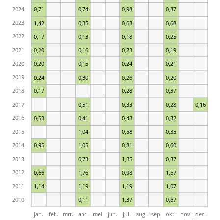
2024
0,71
0,74
0,98
0,87
2023
1,42
0,35
0,63
0,68
2022
0,17
0,13
0,18
0,25
2021
0,20
0,16
0,23
0,19
2020
0,20
0,15
0,24
0,21
2019
0,24
0,30
0,26
0,20
2018
0,17
0,28
0,37
2017
0,51
0,33
0,28
0,16
2016
0,53
0,41
0,43
0,32
2015
1,04
0,58
0,35
2014
0,95
1,05
0,81
0,60
2013
0,73
1,35
0,37
2012
0,66
1,76
0,98
1,67
2011
1,14
1,19
1,19
1,07
2010
0,11
1,37
0,67
jan.
feb.
mrt.
apr.
mei
jun.
jul.
aug.
sep.
okt.
nov.
dec.