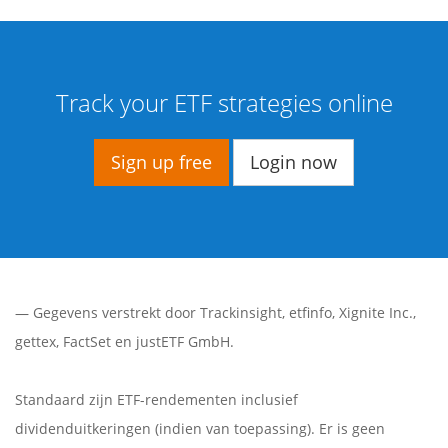
Track your ETF strategies online
Sign up free
Login now
— Gegevens verstrekt door
Trackinsight
,
etfinfo
,
Xignite Inc.
,
gettex
,
FactSet
en justETF GmbH.
Standaard zijn ETF-rendementen inclusief
dividenduitkeringen (indien van toepassing). Er is geen