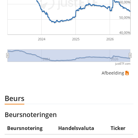
60,00%
would be (5€ - 10€)/10€ = -50%.
50,00%
ETF-rendementen zijn inclusief dividenduitkeringen
(indien van toepassing).
40,00%
2024
2025
2026
2024
2026
justETF.com
Afbeelding
Beurs
Beursnoteringen
Beursnotering
Handelsvaluta
Ticker