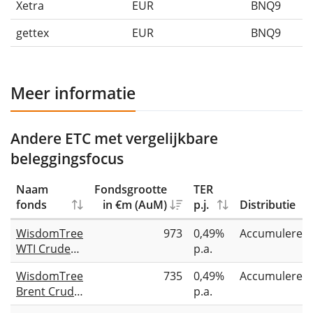
Xetra
EUR
BNQ9
gettex
EUR
BNQ9
Meer informatie
Andere ETC met vergelijkbare
beleggingsfocus
Naam
Fondsgrootte
TER
fonds
in €m (AuM)
p.j.
Distributie
WisdomTree
973
0,49%
Accumuleren
WTI Crude
p.a.
Oil
WisdomTree
735
0,49%
Accumuleren
Brent Crude
p.a.
Oil