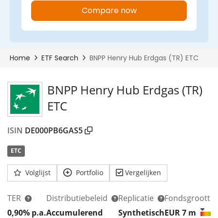
BNPP Henry Hub Erdgas (TR)
ETC
ISIN
DE000PB6GAS5
ETC
Volglijst
Portfolio
Vergelijken
TER
Distributiebeleid
Replicatie
Fondsgrootte
0,90% p.a.
Accumulerend
Synthetisch
EUR 7
m