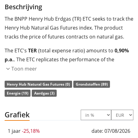
Beschrijving
The BNPP Henry Hub Erdgas (TR) ETC seeks to track the
Henry Hub Natural Gas Futures index. The product
tracks the price of futures contracts on natural gas.
The ETC's
TER
(total expense ratio) amounts to
0,90%
p.a.
. The ETC replicates the performance of the
underlying index synthetically with a
swap
.
Toon meer
The BNPP Henry Hub Erdgas (TR) ETC is a very small
Henry Hub Natural Gas Futures (0)
Grondstoffen (89)
ETC with
7m Euro assets under management
. The
Energie (19)
Aardgas (3)
ETC was
launched on 18 april 2017
and is
domiciled
in Nederland
.
Grafiek
1 jaar
-25,18%
date: 07/08/2026