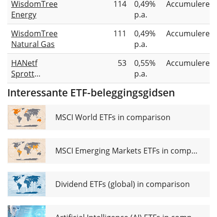
WisdomTree
114
0,49%
Accumuleren
Energy
p.a.
WisdomTree
111
0,49%
Accumuleren
Natural Gas
p.a.
HANetf
53
0,55%
Accumuleren
Sprott
p.a.
Physical
Interessante ETF-beleggingsgidsen
Uranium
ETC
MSCI World ETFs in comparison
MSCI Emerging Markets ETFs in comparison
Dividend ETFs (global) in comparison