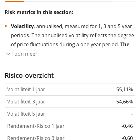
Risk metrics in this section:
Volatility
, annualised, measured for 1, 3 and 5 year
periods. The annualised volatility reflects the degree
of price fluctuations during a one year period.
The
higher the volatility, the more significantly the
Toon meer
price of the asset (stock, ETF, etc.) has changed in
the past.
Assets with higher volatility are generally
Risico-overzicht
considered more risky. We calculate the volatility
Volatiliteit 1 jaar
55,11%
based on the data for the past 1, 3 and 5 years so
that you can see if price fluctuations for the ETF
Volatiliteit 3 jaar
54,66%
became stronger or weaker over time.
Volatiliteit 5 jaar
-
Return per risk
for 1, 3 and 5 year periods. This is
Rendement/Risico 1 jaar
-0,46
the annualised (i.e. converted to a one year period)
past return divided by the past annualised volatility.
Rendement/Risico 3 jaar
-0,60