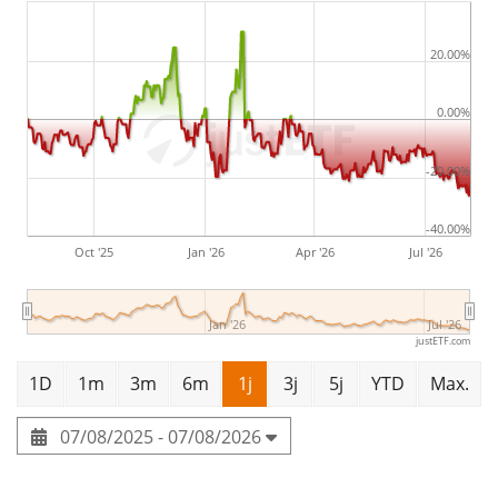
20.00%
0.00%
-20.00%
-40.00%
Oct '25
Jan '26
Apr '26
Jul '26
Jan '26
Jul '26
justETF.com
1D
1m
3m
6m
1j
3j
5j
YTD
Max.
07/08/2025 - 07/08/2026