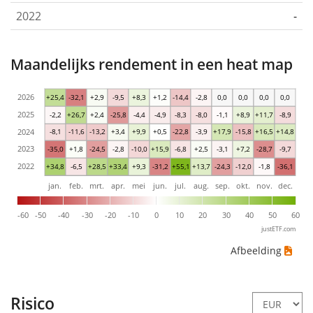
2022
-
Maandelijks rendement in een heat map
2026
+25,4
-32,1
+2,9
-9,5
+8,3
+1,2
-14,4
-2,8
0,0
0,0
0,0
0,0
2025
-2,2
+26,7
+2,4
-25,8
-4,4
-4,9
-8,3
-8,0
-1,1
+8,9
+11,7
-8,9
2024
-8,1
-11,6
-13,2
+3,4
+9,9
+0,5
-22,8
-3,9
+17,9
-15,8
+16,5
+14,8
2023
-35,0
+1,8
-24,5
-2,8
-10,0
+15,9
-6,8
+2,5
-3,1
+7,2
-28,7
-9,7
2022
+34,8
-6,5
+28,5
+33,4
+9,3
-31,2
+55,1
+13,7
-24,3
-12,0
-1,8
-36,1
jan.
feb.
mrt.
apr.
mei
jun.
jul.
aug.
sep.
okt.
nov.
dec.
-60
-50
-40
-30
-20
-10
0
10
20
30
40
50
60
justETF.com
Afbeelding
Risico