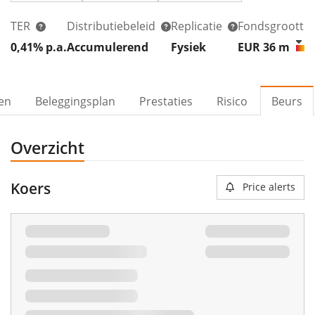
TER
Distributiebeleid
Replicatie
Fondsgrootte
0,41% p.a.
Accumulerend
Fysiek
EUR 36
m
ven
Beleggingsplan
Prestaties
Risico
Beurs
Overzicht
Koers
Price alerts