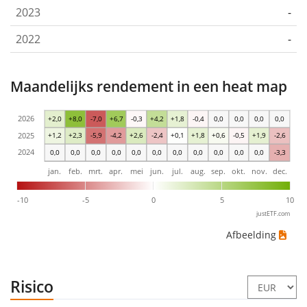
2023
-
2022
-
Maandelijks rendement in een heat map
2026
+2,0
+8,0
-7,0
+6,7
-0,3
+4,2
+1,8
-0,4
0,0
0,0
0,0
0,0
2025
+1,2
+2,3
-5,9
-4,2
+2,6
-2,4
+0,1
+1,8
+0,6
-0,5
+1,9
-2,6
2024
0,0
0,0
0,0
0,0
0,0
0,0
0,0
0,0
0,0
0,0
0,0
-3,3
jan.
feb.
mrt.
apr.
mei
jun.
jul.
aug.
sep.
okt.
nov.
dec.
-10
-5
0
5
10
justETF.com
Afbeelding
Risico