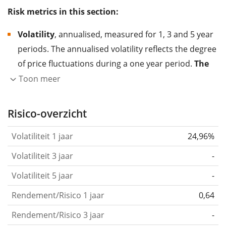
Risk metrics in this section:
Volatility
, annualised, measured for 1, 3 and 5 year
periods. The annualised volatility reflects the degree
of price fluctuations during a one year period.
The
higher the volatility, the more significantly the
Toon meer
price of the asset (stock, ETF, etc.) has changed in
the past.
Assets with higher volatility are generally
Risico-overzicht
considered more risky. We calculate the volatility
Volatiliteit 1 jaar
24,96%
based on the data for the past 1, 3 and 5 years so
that you can see if price fluctuations for the ETF
Volatiliteit 3 jaar
-
became stronger or weaker over time.
Volatiliteit 5 jaar
-
Return per risk
for 1, 3 and 5 year periods. This is
Rendement/Risico 1 jaar
0,64
the annualised (i.e. converted to a one year period)
past return divided by the past annualised volatility.
Rendement/Risico 3 jaar
-