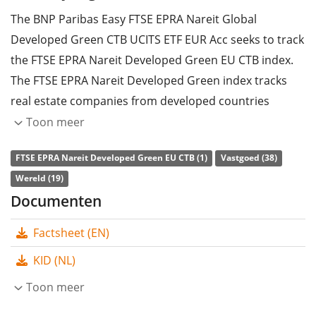
The BNP Paribas Easy FTSE EPRA Nareit Global
Developed Green CTB UCITS ETF EUR Acc seeks to track
the FTSE EPRA Nareit Developed Green EU CTB index.
The FTSE EPRA Nareit Developed Green index tracks
real estate companies from developed countries
worldwide. Constituent weights are based on
Toon meer
sustainability criteria (green building certification,
FTSE EPRA Nareit Developed Green EU CTB (1)
Vastgoed (38)
energy usage and carbon emissions). In addition, the
Wereld (19)
index aims to meet the targets of the Climate
Documenten
Transition Benchmark (CTB).
Factsheet (EN)
The ETF's
TER
(total expense ratio) amounts to
0,41%
p.a.
. The BNP Paribas Easy FTSE EPRA Nareit Global
KID (NL)
Developed Green CTB UCITS ETF EUR Acc is the only
Toon meer
ETF that tracks the FTSE EPRA Nareit Developed Green