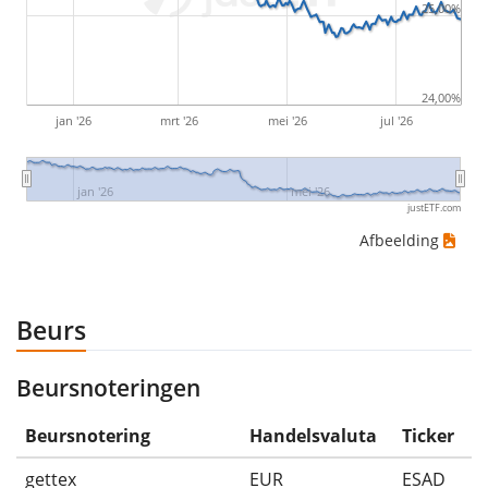
25,00%
ETF-rendementen zijn inclusief dividenduitkeringen
(indien van toepassing).
24,00%
jan '26
mrt '26
mei '26
jul '26
jan '26
mei '26
justETF.com
Afbeelding
Beurs
Beursnoteringen
Beursnotering
Handelsvaluta
Ticker
gettex
EUR
ESAD