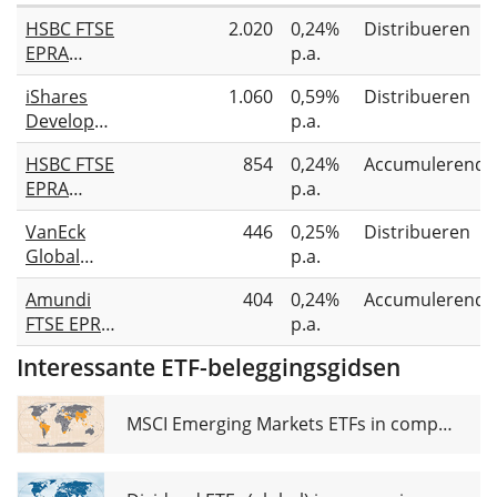
HSBC FTSE
2.020
0,24%
Distribueren
EPRA
p.a.
NAREIT
iShares
1.060
0,59%
Distribueren
Developed
Developed
p.a.
UCITS ETF
Markets
USD
HSBC FTSE
854
0,24%
Accumulerend
Property
EPRA
p.a.
Yield
NAREIT
UCITS ETF
VanEck
446
0,25%
Distribueren
Developed
Global
p.a.
UCITS ETF
Real
USD (Acc)
Amundi
404
0,24%
Accumulerend
Estate
FTSE EPRA
p.a.
UCITS ETF
NAREIT
Interessante ETF-beleggingsgidsen
Global
UCITS ETF
Acc
MSCI Emerging Markets ETFs in comparison