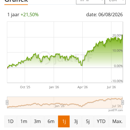
1 jaar
+21,50%
date: 06/08/2026
20.00%
10.00%
0.00%
-10.00%
Oct '25
Jan '26
Apr '26
Jul '26
Jan '26
Jul '26
justETF.com
1D
1m
3m
6m
1j
3j
5j
YTD
Max.