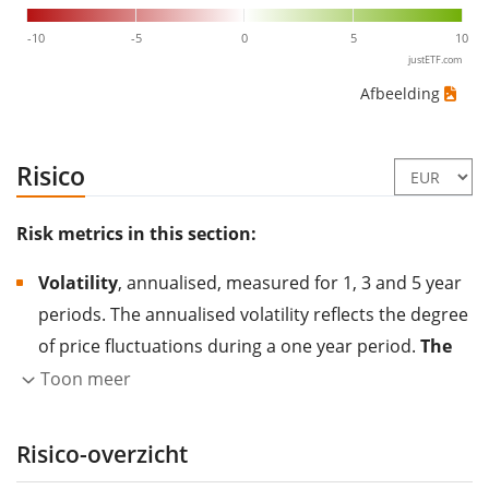
-10
-5
0
5
10
justETF.com
Afbeelding
Risico
Risk metrics in this section:
Volatility
, annualised, measured for 1, 3 and 5 year
periods. The annualised volatility reflects the degree
of price fluctuations during a one year period.
The
higher the volatility, the more significantly the
Toon meer
price of the asset (stock, ETF, etc.) has changed in
the past.
Assets with higher volatility are generally
Risico-overzicht
considered more risky. We calculate the volatility