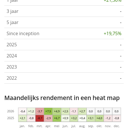
1 jaar
+21,50%
3 jaar
-
5 jaar
-
Since inception
+19,75%
2025
-
2024
-
2023
-
2022
-
Maandelijks rendement in een heat map
2026
-0,4
+1,2
-3,7
+7,5
+4,9
+2,5
-1,1
+2,7
0,0
0,0
0,0
0,0
2025
+2,1
-0,8
-8,7
-2,9
+6,7
+0,9
+3,2
+0,4
+3,1
+4,0
-1,2
-0,8
jan.
feb.
mrt.
apr.
mei
jun.
jul.
aug.
sep.
okt.
nov.
dec.