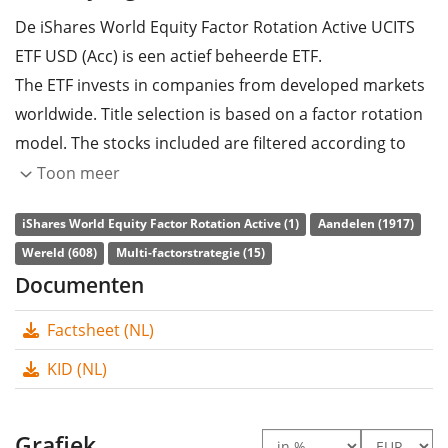
De iShares World Equity Factor Rotation Active UCITS
ETF USD (Acc) is een actief beheerde ETF.
The ETF invests in companies from developed markets
worldwide. Title selection is based on a factor rotation
model. The stocks included are filtered according to
ESG criteria (environmental, social and corporate
Toon meer
governance).
iShares World Equity Factor Rotation Active (1)
Aandelen (1917)
The ETF's
TER
(total expense ratio) amounts to
0,30%
Wereld (608)
Multi-factorstrategie (15)
p.a.
. The dividends in the ETF are
accumulated
and
Documenten
reinvested in the ETF.
Factsheet (NL)
The iShares World Equity Factor Rotation Active UCITS
KID (NL)
ETF USD (Acc) has
226m Euro assets under
management
. The ETF was
launched on 16 januari
2025
and is
domiciled in Ierland
.
Grafiek