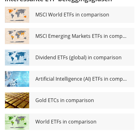
Multifactor
UCITS ETF
EUR Hedged
MSCI World ETFs in comparison
(Acc)
MSCI Emerging Markets ETFs in comparison
Dividend ETFs (global) in comparison
Artificial Intelligence (AI) ETFs in comparison
Gold ETCs in comparison
World ETFs in comparison