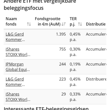
Andere ETF met vergelijkbare
beleggingsfocus
Naam
Fondsgrootte
TER
fonds
in €m (AuM)
p.j.
Distributie
L&G Gerd
1.395
0,45%
Accumulere
Kommer
p.a.
Multifactor
iShares
755
0,30%
Accumulere
Equity UCITS
STOXX World
p.a.
ETF USD
Equity
Accumulating
JPMorgan
244
0,19%
Accumulere
Multifactor
Global Equity
p.a.
UCITS ETF
Multi-Factor
USD (Acc)
L&G Gerd
223
0,45%
Distribueren
UCITS ETF
Kommer
p.a.
USD (acc)
Multifactor
iShares
29
0,33%
Accumulere
Equity UCITS
STOXX World
p.a.
ETF USD
Equity
Distributing
Interessante ETF-beleggingsgidsen