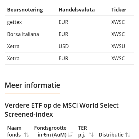
Beursnotering
Handelsvaluta
Ticker
gettex
EUR
XWSC
Borsa Italiana
EUR
XWSC
Xetra
USD
XWSU
Xetra
EUR
XWSC
Meer informatie
Verdere ETF op de MSCI World Select
Screened-index
Naam
Fondsgrootte
TER
fonds
in €m (AuM)
p.j.
Distributie
R