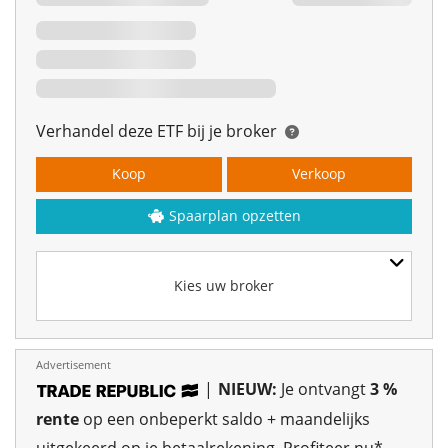
Verhandel deze ETF bij je broker
Koop
Verkoop
Spaarplan opzetten
Kies uw broker
Advertisement
|
NIEUW:
Je ontvangt
3 %
rente
op een onbeperkt saldo + maandelijks
uitgekeerd op je betaalrekening.
Profiteer nu*