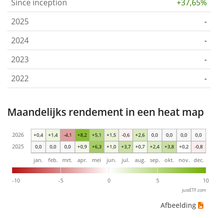
Since inception
+37,65%
2025
-
2024
-
2023
-
2022
-
Maandelijks rendement in een heat map
2026
+0,4
+1,4
-4,1
+8,2
+5,1
+1,5
-0,6
+2,6
0,0
0,0
0,0
0,0
2025
0,0
0,0
0,0
+0,9
+6,3
+1,0
+3,7
+0,7
+2,4
+3,8
+0,2
-0,8
jan.
feb.
mrt.
apr.
mei
jun.
jul.
aug.
sep.
okt.
nov.
dec.
-10
-5
0
5
10
justETF.com
Afbeelding