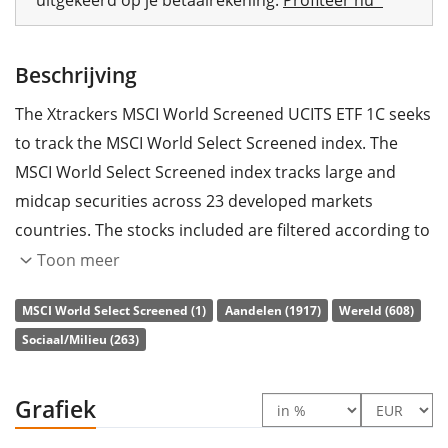
Beschrijving
The Xtrackers MSCI World Screened UCITS ETF 1C seeks
to track the MSCI World Select Screened index. The
MSCI World Select Screened index tracks large and
midcap securities across 23 developed markets
countries. The stocks included are filtered according to
ESG criteria (environmental, social and corporate
Toon meer
governance). Excluded sectors and companies:
MSCI World Select Screened (1)
Aandelen (1917)
Wereld (608)
controversial weapons, tobacco, thermal coal, oil
Sociaal/Milieu (263)
sands, non-compliance with UN Global Compact.
Furthermore, the index targets a minimum 30 percent
reduction in carbon emission intensity relative to its
Grafiek
parent index (MSCI World).