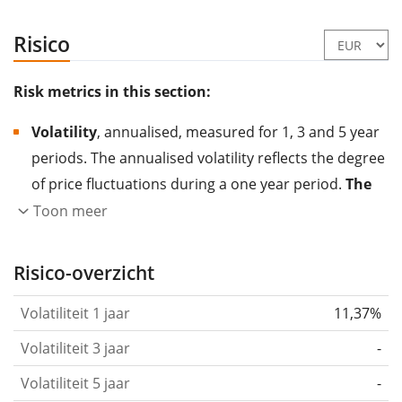
Risico
Risk metrics in this section:
Volatility
, annualised, measured for 1, 3 and 5 year
periods. The annualised volatility reflects the degree
of price fluctuations during a one year period.
The
higher the volatility, the more significantly the
Toon meer
price of the asset (stock, ETF, etc.) has changed in
the past.
Assets with higher volatility are generally
Risico-overzicht
considered more risky. We calculate the volatility
Volatiliteit 1 jaar
11,37%
based on the data for the past 1, 3 and 5 years so
that you can see if price fluctuations for the ETF
Volatiliteit 3 jaar
-
became stronger or weaker over time.
Volatiliteit 5 jaar
-
Return per risk
for 1, 3 and 5 year periods. This is