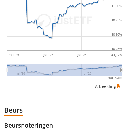
by buying for 10€ and subsequently selling for 5€.
11,00%
Therefore in this case the maximum drawdown
10,75%
would be (5€ - 10€)/10€ = -50%.
10,50%
ETF-rendementen zijn inclusief dividenduitkeringen
(indien van toepassing).
10,25%
mei '26
jun '26
jul '26
aug '26
mei '26
jul '26
justETF.com
Afbeelding
Beurs
Beursnoteringen