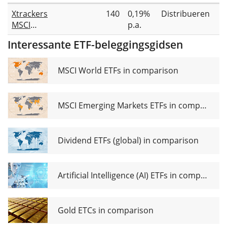
Xtrackers
140
0,19%
Distribueren
V
MSCI
p.a.
World
Interessante ETF-beleggingsgidsen
Screened
UCITS
ETF 1D
MSCI World ETFs in comparison
MSCI Emerging Markets ETFs in comparison
Dividend ETFs (global) in comparison
Artificial Intelligence (AI) ETFs in comparison
Gold ETCs in comparison