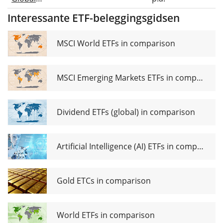
Semiconductors
Interessante ETF-beleggingsgidsen
UCITS ETF USD
(Acc)
MSCI World ETFs in comparison
MSCI Emerging Markets ETFs in comparison
Dividend ETFs (global) in comparison
Artificial Intelligence (AI) ETFs in comparison
Gold ETCs in comparison
World ETFs in comparison