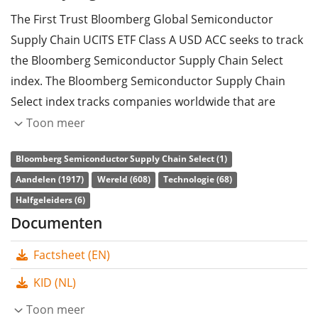
The First Trust Bloomberg Global Semiconductor
Supply Chain UCITS ETF Class A USD ACC seeks to track
the Bloomberg Semiconductor Supply Chain Select
index. The Bloomberg Semiconductor Supply Chain
Select index tracks companies worldwide that are
active in the semiconductor industry. The stocks
Toon meer
included are filtered according to ESG criteria
Bloomberg Semiconductor Supply Chain Select (1)
(environmental, social and corporate governance).
Aandelen (1917)
Wereld (608)
Technologie (68)
The ETF's
TER
(total expense ratio) amounts to
0,60%
Halfgeleiders (6)
p.a.
. The First Trust Bloomberg Global Semiconductor
Documenten
Supply Chain UCITS ETF Class A USD ACC is the only ETF
Factsheet (EN)
that tracks the Bloomberg Semiconductor Supply
Chain Select index. The ETF replicates the performance
KID (NL)
of the underlying index by
full replication
(buying all
Toon meer