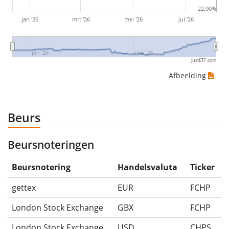
(indien van toepassing).
22,00%
jan '26
mrt '26
mei '26
jul '26
jan '26
mei '26
justETF.com
Afbeelding
Beurs
Beursnoteringen
Beursnotering
Handelsvaluta
Ticker
gettex
EUR
FCHP
London Stock Exchange
GBX
FCHP
London Stock Exchange
USD
CHPS