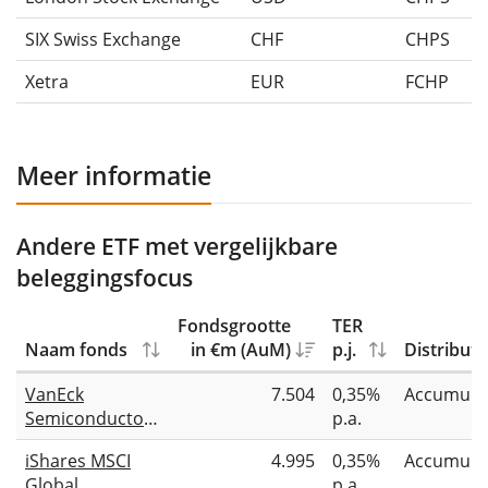
SIX Swiss Exchange
CHF
CHPS
Xetra
EUR
FCHP
Meer informatie
Andere ETF met vergelijkbare
beleggingsfocus
Fondsgrootte
TER
Naam fonds
in €m (AuM)
p.j.
Distributi
VanEck
7.504
0,35%
Accumule
Semiconductor
p.a.
UCITS ETF
iShares MSCI
4.995
0,35%
Accumule
Global
p.a.