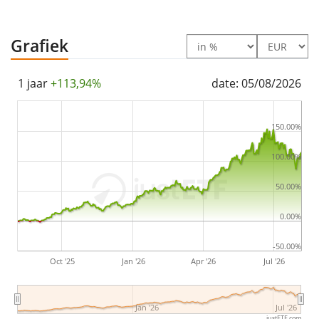
the index constituents). The dividends in the ETF are
accumulated
and reinvested in the ETF.
Grafiek
The First Trust Bloomberg Global Semiconductor
Supply Chain UCITS ETF Class A USD ACC is a small ETF
1 jaar
+113,94%
date: 05/08/2026
with
32m Euro assets under management
. The ETF
was
launched on 11 december 2024
and is
domiciled
150.00%
in Ierland
.
100.00%
50.00%
0.00%
-50.00%
Oct '25
Jan '26
Apr '26
Jul '26
Jan '26
Jul '26
justETF.com