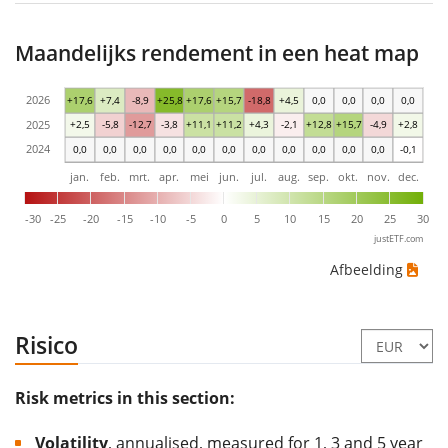
Maandelijks rendement in een heat map
2026
+17,6
+7,4
-8,9
+25,8
+17,6
+15,7
-18,8
+4,5
0,0
0,0
0,0
0,0
2025
+2,5
-5,8
-12,7
-3,8
+11,1
+11,2
+4,3
-2,1
+12,8
+15,7
-4,9
+2,8
2024
0,0
0,0
0,0
0,0
0,0
0,0
0,0
0,0
0,0
0,0
0,0
-0,1
jan.
feb.
mrt.
apr.
mei
jun.
jul.
aug.
sep.
okt.
nov.
dec.
-30
-25
-20
-15
-10
-5
0
5
10
15
20
25
30
justETF.com
Afbeelding
Risico
Risk metrics in this section:
Volatility
, annualised, measured for 1, 3 and 5 year