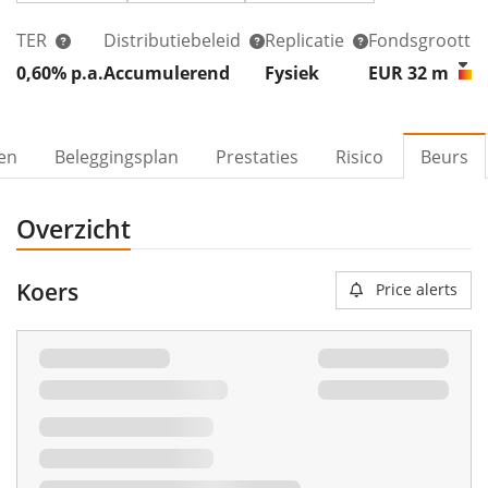
TER
Distributiebeleid
Replicatie
Fondsgrootte
0,60% p.a.
Accumulerend
Fysiek
EUR 32
m
ven
Beleggingsplan
Prestaties
Risico
Beurs
Overzicht
Koers
Price alerts