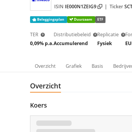
ISIN
IE000N1ZEIG9
|
Ticker
SC
Beleggingsplan
Duurzaam
ETF
TER
Distributiebeleid
Replicatie
Fo
0,09% p.a.
Accumulerend
Fysiek
EU
Overzicht
Grafiek
Basis
Bedrijve
Overzicht
Koers