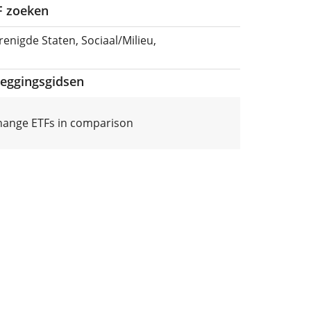
TF zoeken
enigde Staten, Sociaal/Milieu,
leggingsgidsen
hange ETFs in comparison