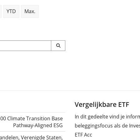
YTD
Max.
Vergelijkbare ETF
In dit gedeelte vind je info
00 Climate Transition Base
Pathway-Aligned ESG
beleggingsfocus als de Inv
ETF Acc
andelen, Verenigde Staten,