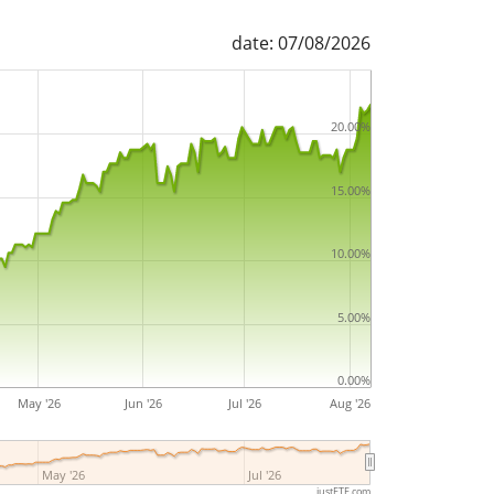
date: 07/08/2026
20.00%
15.00%
10.00%
5.00%
0.00%
May '26
Jun '26
Jul '26
Aug '26
May '26
Jul '26
justETF.com