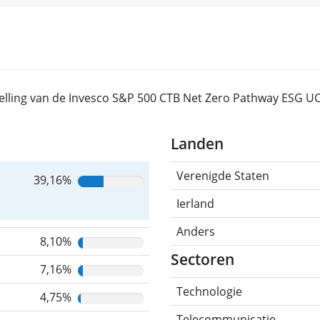
elling van de Invesco S&P 500 CTB Net Zero Pathway ESG UC
Landen
Verenigde Staten
39,16%
Ierland
Anders
8,10%
Sectoren
7,16%
Technologie
4,75%
Telecommunicatie