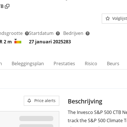
TB
Volglijst
ndsgrootte
Startdatum
Bedrijven
R 2
m
27 januari 2025
283
n
Beleggingsplan
Prestaties
Risico
Beurs
Beschrijving
Price alerts
The Invesco S&P 500 CTB Ne
track the S&P 500 Climate 