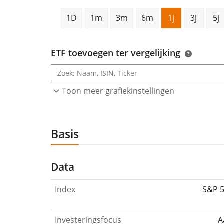
1D
1m
3m
6m
1j
3j
5j
ETF toevoegen ter vergelijking
Toon meer grafiekinstellingen
Basis
Data
Index
S&P 5
Investeringsfocus
A