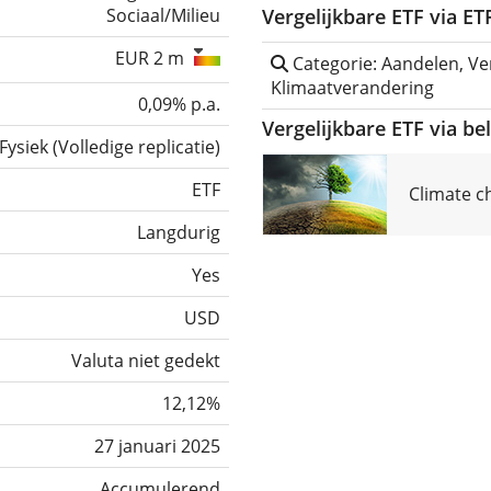
Sociaal/Milieu
Vergelijkbare ETF via E
EUR 2 m
Categorie: Aandelen, Ver
Klimaatverandering
0,09% p.a.
Vergelijkbare ETF via be
Fysiek
(
Volledige replicatie
)
ETF
Climate c
Langdurig
Yes
USD
Valuta niet gedekt
12,12%
27 januari 2025
Accumulerend