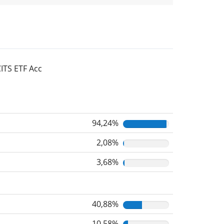
ITS ETF Acc
94,24%
2,08%
3,68%
40,88%
10,58%