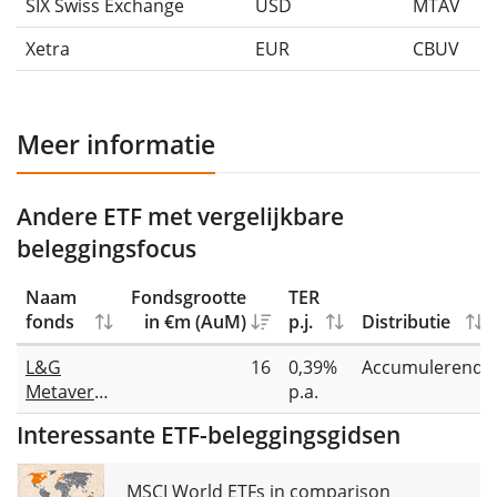
SIX Swiss Exchange
USD
MTAV
Xetra
EUR
CBUV
Meer informatie
Andere ETF met vergelijkbare
beleggingsfocus
Naam
Fondsgrootte
TER
fonds
in €m (AuM)
p.j.
Distributie
L&G
16
0,39%
Accumulerend
Metaverse
p.a.
UCITS ETF
Interessante ETF-beleggingsgidsen
USD Acc
MSCI World ETFs in comparison