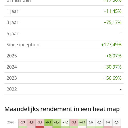
1 jaar
+11,45%
3 jaar
+75,17%
5 jaar
-
Since inception
+127,49%
2025
+8,07%
2024
+30,97%
2023
+56,69%
2022
-
Maandelijks rendement in een heat map
2026
-2,7
-3,8
-3,1
+9,9
+6,4
+1,0
-3,9
+4,4
0,0
0,0
0,0
0,0