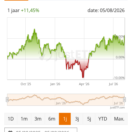
ETF was
launched on 7 december 2022
and is
1 jaar
+11,45%
date: 05/08/2026
domiciled in Ierland
.
10.00%
0.00%
-10.00%
Oct '25
Jan '26
Apr '26
Jul '26
Jan '26
Jul '26
justETF.com
1D
1m
3m
6m
1j
3j
5j
YTD
Max.