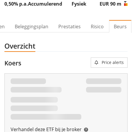
0,50% p.a.
Accumulerend
Fysiek
EUR 90
m
ven
Beleggingsplan
Prestaties
Risico
Beurs
Overzicht
Koers
Price alerts
Verhandel deze ETF bij je broker