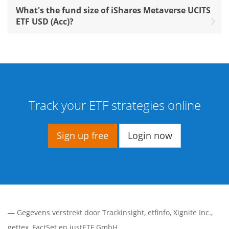
What's the fund size of iShares Metaverse UCITS
ETF USD (Acc)?
Track your ETF strategies online
Sign up free
Login now
— Gegevens verstrekt door
Trackinsight
,
etfinfo
,
Xignite Inc.
,
gettex
,
FactSet
en justETF GmbH.