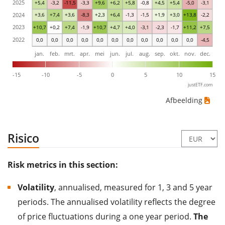
2025
+5,4
-3,2
-11,5
-3,3
+9,6
+6,2
+5,8
-0,8
+4,5
+5,4
-5,0
-3,1
2024
+3,6
+7,4
+3,6
-8,3
+2,3
+6,4
-1,3
-1,5
+1,9
+3,0
+13,8
-2,2
2023
+10,7
+0,2
+7,4
-1,9
+10,7
+4,7
+4,0
-3,1
-2,3
-1,7
+11,2
+7,5
2022
0,0
0,0
0,0
0,0
0,0
0,0
0,0
0,0
0,0
0,0
0,0
-4,5
jan.
feb.
mrt.
apr.
mei
jun.
jul.
aug.
sep.
okt.
nov.
dec.
-15
-10
-5
0
5
10
15
justETF.com
Afbeelding
Risico
Risk metrics in this section:
Volatility
, annualised, measured for 1, 3 and 5 year
periods. The annualised volatility reflects the degree
of price fluctuations during a one year period.
The