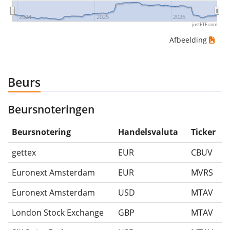
2024
2025
2026
justETF.com
Afbeelding
Beurs
Beursnoteringen
Beursnotering
Handelsvaluta
Ticker
gettex
EUR
CBUV
Euronext Amsterdam
EUR
MVRS
Euronext Amsterdam
USD
MTAV
London Stock Exchange
GBP
MTAV