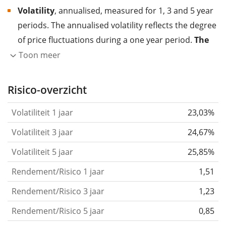
Volatility
, annualised, measured for 1, 3 and 5 year
periods. The annualised volatility reflects the degree
of price fluctuations during a one year period.
The
higher the volatility, the more significantly the
Toon meer
price of the asset (stock, ETF, etc.) has changed in
the past.
Assets with higher volatility are generally
Risico-overzicht
considered more risky. We calculate the volatility
Volatiliteit 1 jaar
23,03%
based on the data for the past 1, 3 and 5 years so
that you can see if price fluctuations for the ETF
Volatiliteit 3 jaar
24,67%
became stronger or weaker over time.
Volatiliteit 5 jaar
25,85%
Return per risk
for 1, 3 and 5 year periods. This is
Rendement/Risico 1 jaar
1,51
the annualised (i.e. converted to a one year period)
past return divided by the past annualised volatility.
Rendement/Risico 3 jaar
1,23
The metric puts the historical return of an asset
Rendement/Risico 5 jaar
0,85
in relation to its historical risk
and gives you a