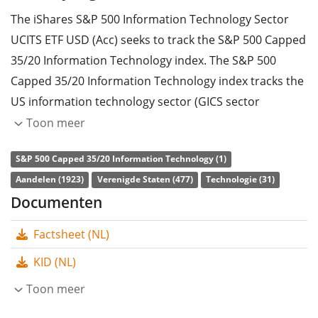
The iShares S&P 500 Information Technology Sector
UCITS ETF USD (Acc) seeks to track the S&P 500 Capped
35/20 Information Technology index. The S&P 500
Capped 35/20 Information Technology index tracks the
US information technology sector (GICS sector
classification). The weight of the largest company in the
Toon meer
index is capped to 35%, the weight of all other
S&P 500 Capped 35/20 Information Technology (1)
companies to 20%.
Aandelen (1923)
Verenigde Staten (477)
Technologie (31)
The ETF's
TER
(total expense ratio) amounts to
0,15%
Documenten
p.a.
. The iShares S&P 500 Information Technology
Factsheet (NL)
Sector UCITS ETF USD (Acc) is the only ETF that tracks
the S&P 500 Capped 35/20 Information Technology
KID (NL)
index. The ETF replicates the performance of the
Toon meer
underlying index by
full replication
(buying all the