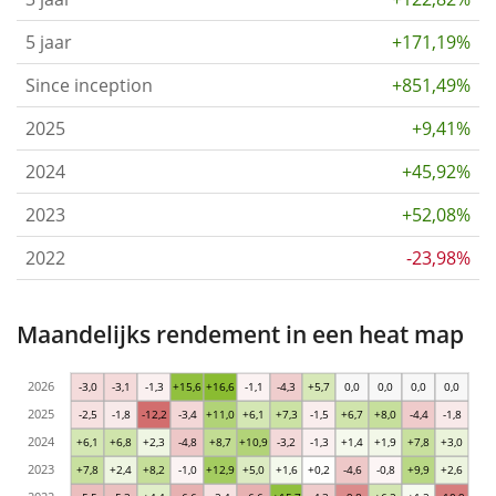
5 jaar
+171,19%
Since inception
+851,49%
2025
+9,41%
2024
+45,92%
2023
+52,08%
2022
-23,98%
Maandelijks rendement in een heat map
2026
-3,0
-3,1
-1,3
+15,6
+16,6
-1,1
-4,3
+5,7
0,0
0,0
0,0
0,0
2025
-2,5
-1,8
-12,2
-3,4
+11,0
+6,1
+7,3
-1,5
+6,7
+8,0
-4,4
-1,8
2024
+6,1
+6,8
+2,3
-4,8
+8,7
+10,9
-3,2
-1,3
+1,4
+1,9
+7,8
+3,0
2023
+7,8
+2,4
+8,2
-1,0
+12,9
+5,0
+1,6
+0,2
-4,6
-0,8
+9,9
+2,6