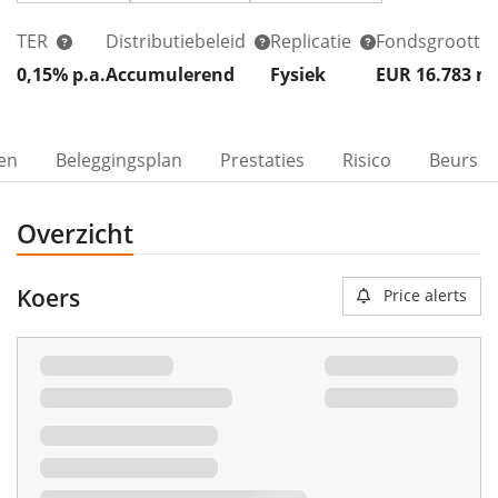
TER
Distributiebeleid
Replicatie
Fondsgrootte
0,15% p.a.
Accumulerend
Fysiek
EUR 16.783
m
ven
Beleggingsplan
Prestaties
Risico
Beurs
Overzicht
Koers
Price alerts