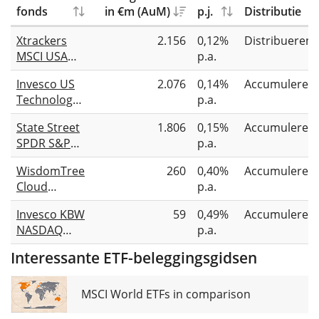
fonds
in €m (AuM)
p.j.
Distributie
Xtrackers
2.156
0,12%
Distribueren
MSCI USA
p.a.
Information
Invesco US
2.076
0,14%
Accumuleren
Technology
Technology
p.a.
UCITS ETF
Sector
1D
State Street
1.806
0,15%
Accumuleren
UCITS ETF
SPDR S&P
p.a.
U.S.
WisdomTree
260
0,40%
Accumuleren
Technology
Cloud
p.a.
Select
Computing
Sector
Invesco KBW
59
0,49%
Accumuleren
UCITS ETF
UCITS ETF
NASDAQ
p.a.
USD Acc
USD
Fintech
Interessante ETF-beleggingsgidsen
UCITS ETF
MSCI World ETFs in comparison