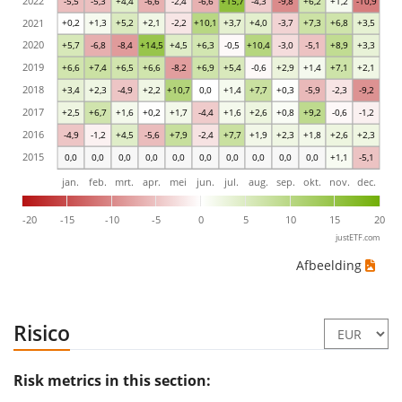
2022
-5,5
-5,3
+4,4
-6,6
-2,4
-6,6
+15,7
-4,3
-9,8
+6,2
+1,2
-10,9
2021
+0,2
+1,3
+5,2
+2,1
-2,2
+10,1
+3,7
+4,0
-3,7
+7,3
+6,8
+3,5
2020
+5,7
-6,8
-8,4
+14,5
+4,5
+6,3
-0,5
+10,4
-3,0
-5,1
+8,9
+3,3
2019
+6,6
+7,4
+6,5
+6,6
-8,2
+6,9
+5,4
-0,6
+2,9
+1,4
+7,1
+2,1
2018
+3,4
+2,3
-4,9
+2,2
+10,7
0,0
+1,4
+7,7
+0,3
-5,9
-2,3
-9,2
2017
+2,5
+6,7
+1,6
+0,2
+1,7
-4,4
+1,6
+2,6
+0,8
+9,2
-0,6
-1,2
2016
-4,9
-1,2
+4,5
-5,6
+7,9
-2,4
+7,7
+1,9
+2,3
+1,8
+2,6
+2,3
2015
0,0
0,0
0,0
0,0
0,0
0,0
0,0
0,0
0,0
0,0
+1,1
-5,1
jan.
feb.
mrt.
apr.
mei
jun.
jul.
aug.
sep.
okt.
nov.
dec.
-20
-15
-10
-5
0
5
10
15
20
justETF.com
Afbeelding
Risico
Risk metrics in this section: