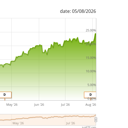
date: 05/08/2026
25.00%
20.00%
15.00%
10.00%
5.00%
D
D
0.00%
May '26
Jun '26
Jul '26
Aug '26
May '26
Jul '26
justETF.com