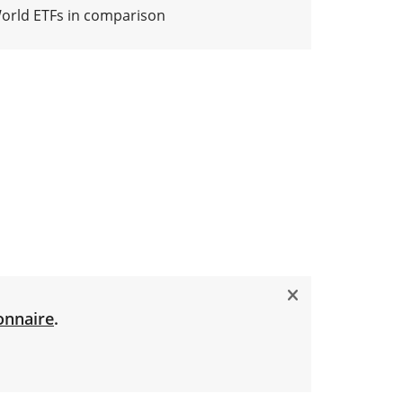
World ETFs in comparison
onnaire
.