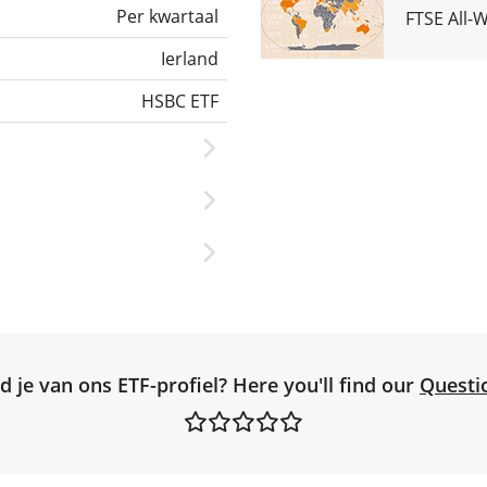
Per kwartaal
FTSE All-
Ierland
HSBC ETF
d je van ons ETF-profiel? Here you'll find our
Questi