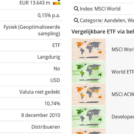
EUR 13.643 m
Index: MSCI World
0,15% p.a.
Categorie: Aandelen, W
Fysiek
(
Geoptimaliseerde
Vergelijkbare ETF via be
sampling
)
ETF
MSCI Worl
Langdurig
No
World ETF
USD
Valuta niet gedekt
MSCI ACWI
10,74%
8 december 2010
Developed
Distribueren