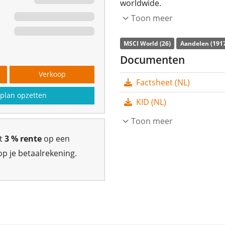
worldwide.
Toon meer
The ETF's
TER
(total expens
replicates the performance 
MSCI World (26)
Aandelen (191
technique
(buying a selecti
Documenten
The dividends in the ETF ar
Verkoop
Factsheet (NL)
The HSBC MSCI World UCITS 
plan opzetten
KID (NL)
Euro assets under mana
2010
Toon meer
and is
domiciled in Ie
gt
3 % rente
op een
p je betaalrekening.