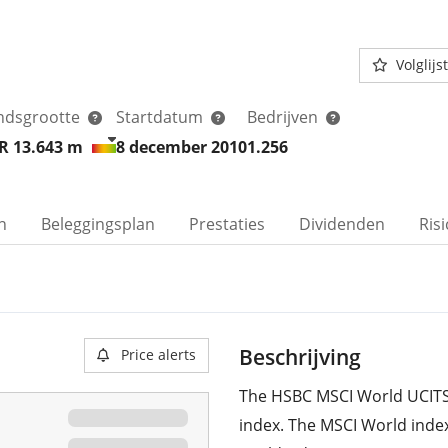
Volglijst
ndsgrootte
Startdatum
Bedrijven
R 13.643
m
8 december 2010
1.256
n
Beleggingsplan
Prestaties
Dividenden
Ris
Beschrijving
Price alerts
The HSBC MSCI World UCITS
index. The MSCI World inde