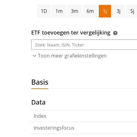
1D
1m
3m
6m
1j
3j
5j
ETF toevoegen ter vergelijking
Toon meer grafiekinstellingen
Basis
Data
Index
Investeringsfocus