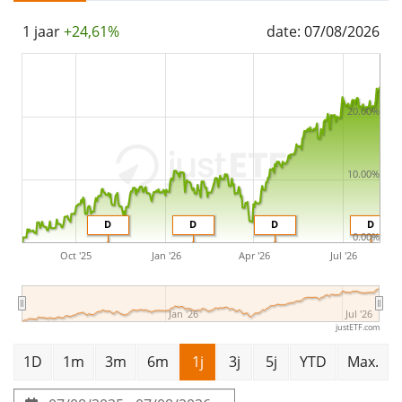
launched on 1 juni 2010
and is
domiciled in Ierland
.
1 jaar
+24,61%
date: 07/08/2026
20.00%
10.00%
D
D
D
D
0.00%
Oct '25
Jan '26
Apr '26
Jul '26
Jan '26
Jul '26
justETF.com
1D
1m
3m
6m
1j
3j
5j
YTD
Max.