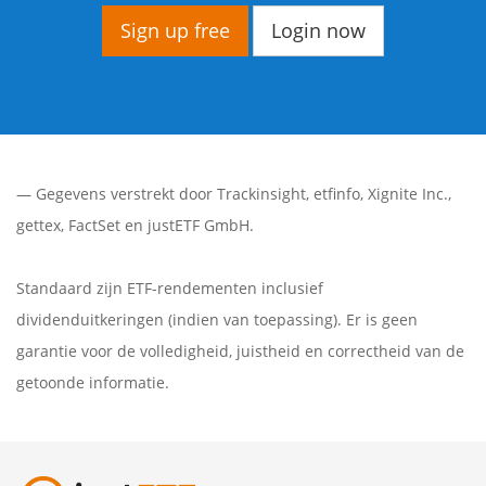
Sign up free
Login now
— Gegevens verstrekt door
Trackinsight
,
etfinfo
,
Xignite Inc.
,
gettex
,
FactSet
en justETF GmbH.
Standaard zijn ETF-rendementen inclusief
dividenduitkeringen (indien van toepassing). Er is geen
garantie voor de volledigheid, juistheid en correctheid van de
getoonde informatie.