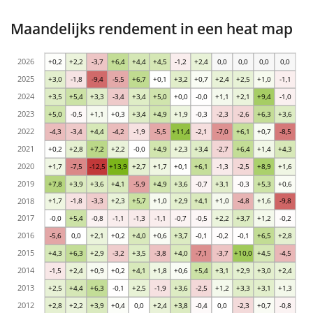
Maandelijks rendement in een heat map
2026
+0,2
+2,2
-3,7
+6,4
+4,4
+4,5
-1,2
+2,4
0,0
0,0
0,0
0,0
2025
+3,0
-1,8
-9,4
-5,5
+6,7
+0,1
+3,2
+0,7
+2,4
+2,5
+1,0
-1,1
2024
+3,5
+5,4
+3,3
-3,4
+3,4
+5,0
+0,0
-0,0
+1,1
+2,1
+9,4
-1,0
2023
+5,0
-0,5
+1,1
+0,3
+3,4
+4,9
+1,9
-0,3
-2,3
-2,6
+6,3
+3,6
2022
-4,3
-3,4
+4,4
-4,2
-1,9
-5,5
+11,4
-2,1
-7,0
+6,1
+0,7
-8,5
2021
+0,2
+2,8
+7,2
+2,2
-0,0
+4,9
+2,3
+3,4
-2,7
+6,4
+1,4
+4,3
2020
+1,7
-7,5
-12,5
+13,9
+2,7
+1,7
+0,1
+6,1
-1,3
-2,5
+8,9
+1,6
2019
+7,8
+3,9
+3,6
+4,1
-5,9
+4,9
+3,6
-0,7
+3,1
-0,3
+5,3
+0,6
2018
+1,7
-1,8
-3,3
+2,3
+5,7
+1,0
+2,9
+4,1
+1,0
-4,8
+1,6
-9,8
2017
-0,0
+5,4
-0,8
-1,1
-1,3
-1,1
-0,7
-0,5
+2,2
+3,7
+1,2
-0,2
2016
-5,6
0,0
+2,1
+0,2
+4,0
+0,6
+3,7
-0,1
-0,2
-0,1
+6,5
+2,8
2015
+4,3
+6,3
+2,9
-3,2
+3,5
-3,8
+4,0
-7,1
-3,7
+10,0
+4,5
-4,5
2014
-1,5
+2,4
+0,9
+0,2
+4,1
+1,8
+0,6
+5,4
+3,1
+2,9
+3,0
+2,4
2013
+2,5
+4,4
+6,3
-0,1
+2,5
-1,9
+3,6
-2,5
+1,2
+3,3
+3,1
+1,3
2012
+2,8
+2,2
+3,9
+0,4
0,0
+2,4
+3,8
-0,4
0,0
-2,3
+0,7
-0,8