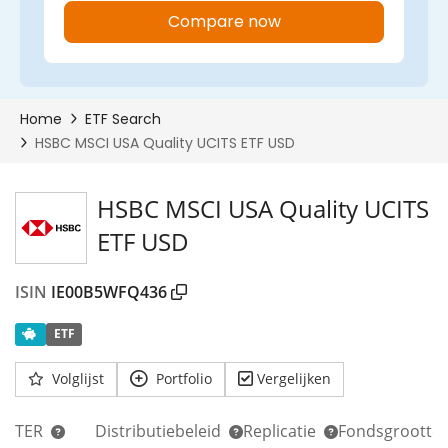
00%
HSBC MSCI USA Quality UCITS
ETF USD
ISIN
IE00B5WFQ436
ETF
Volglijst
Portfolio
Vergelijken
TER
Distributiebeleid
Replicatie
Fondsgrootte