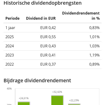
Historische dividendopbrengsten
Dividendrendement
Periode
Dividend in EUR
in %
1 jaar
EUR 0,42
0,83%
2025
EUR 0,55
1,01%
2024
EUR 0,43
1,03%
2023
EUR 0,41
1,19%
2022
EUR 0,37
0,89%
Bijdrage dividendrendement
40%
+32,42%
+32,42%
+24,61%
+24,61%
+22,23%
+22,23%
20%