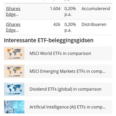
iShares
1.604
0,20%
Accumulerend
Edge
p.a.
MSCI
iShares
426
0,20%
Distribueren
USA
Edge
p.a.
Quality
MSCI
Factor
Interessante ETF-beleggingsgidsen
USA
UCITS
Quality
ETF
Factor
MSCI World ETFs in comparison
UCITS
ETF USD
(Dist)
MSCI Emerging Markets ETFs in comparison
Dividend ETFs (global) in comparison
Artificial Intelligence (AI) ETFs in comparison