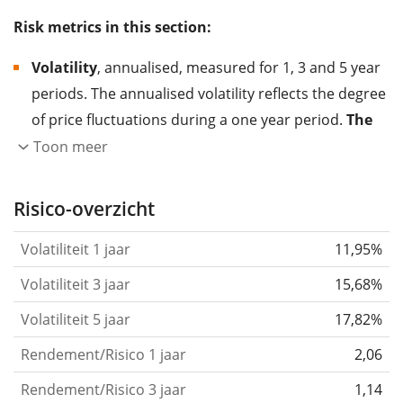
Risk metrics in this section:
Volatility
, annualised, measured for 1, 3 and 5 year
periods. The annualised volatility reflects the degree
of price fluctuations during a one year period.
The
higher the volatility, the more significantly the
Toon meer
price of the asset (stock, ETF, etc.) has changed in
the past.
Assets with higher volatility are generally
Risico-overzicht
considered more risky. We calculate the volatility
Volatiliteit 1 jaar
11,95%
based on the data for the past 1, 3 and 5 years so
that you can see if price fluctuations for the ETF
Volatiliteit 3 jaar
15,68%
became stronger or weaker over time.
Volatiliteit 5 jaar
17,82%
Return per risk
for 1, 3 and 5 year periods. This is
Rendement/Risico 1 jaar
2,06
the annualised (i.e. converted to a one year period)
past return divided by the past annualised volatility.
Rendement/Risico 3 jaar
1,14