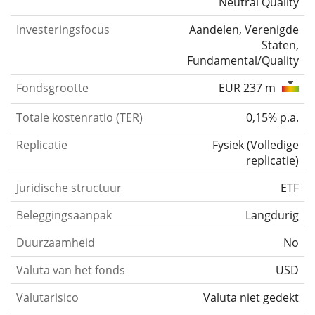
Neutral Quality
Investeringsfocus
Aandelen, Verenigde
Staten,
Fundamental/Quality
Fondsgrootte
EUR 237 m
Totale kostenratio (TER)
0,15% p.a.
Replicatie
Fysiek
(
Volledige
replicatie
)
Juridische structuur
ETF
Beleggingsaanpak
Langdurig
Duurzaamheid
No
Valuta van het fonds
USD
Valutarisico
Valuta niet gedekt