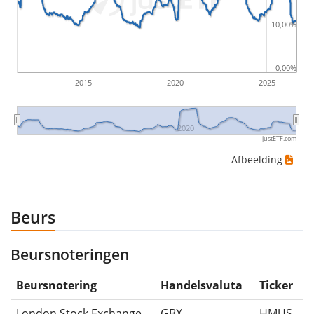
would be (5€ - 10€)/10€ = -50%.
10,00%
ETF-rendementen zijn inclusief dividenduitkeringen
(indien van toepassing).
0,00%
2015
2020
2025
2020
justETF.com
Afbeelding
Beurs
Beursnoteringen
Beursnotering
Handelsvaluta
Ticker
London Stock Exchange
GBX
HMUS