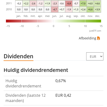
2011
-0,2
+2,2
-2,6
-1,2
+1,9
-2,3
-0,6
-6,8
-0,7
+7,0
+4,0
+4,6
2010
0,0
0,0
0,0
0,0
0,0
-4,7
+0,7
-1,9
+1,3
+2,4
+6,6
+3,9
jan.
feb.
mrt.
apr.
mei
jun.
jul.
aug.
sep.
okt.
nov.
dec.
-15
-10
-5
0
5
10
15
justETF.com
Afbeelding
Dividenden
Huidig dividendrendement
Huidig
0,67%
dividendrendement
Dividenden (laatste 12
EUR 0,42
maanden)