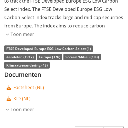
to track the FTSE Developed Europe ESG Low Carbon
Select index. The FTSE Developed Europe ESG Low
Carbon Select index tracks large and mid cap securities
from Europe. The index aims to reduce carbon
emissions and fossil fuel consumption by 50 percent
Toon meer
each and to improve the ESG (environmental, social
FTSE Developed Europe ESG Low Carbon Select (1)
and governance) rating by 20 percent, compared to its
Aandelen (1917)
Europa (376)
Sociaal/Milieu (103)
parent index (FTSE Developed Europe index). Excluded
Klimaatverandering (43)
sectors and companies: weapons, thermal coal,
Documenten
tobacco, nuclear power, non-compliance with UN
Global Compact.
Factsheet (NL)
The ETF's
TER
(total expense ratio) amounts to
0,15%
KID (NL)
p.a.
. The HSBC Europe Screened Equity UCITS ETF EUR
Toon meer
is the only ETF that tracks the FTSE Developed Europe
ESG Low Carbon Select index. The ETF replicates the