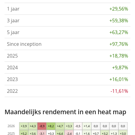
1 jaar
+29,56%
3 jaar
+59,38%
5 jaar
+63,27%
Since inception
+97,76%
2025
+18,78%
2024
+9,87%
2023
+16,01%
2022
-11,61%
Maandelijks rendement in een heat map
2026
+3,9
+4,3
-8,9
+8,2
+4,7
+3,3
-0,5
+1,4
0,0
0,0
0,0
0,0
2025
+5,2
+3,6
-3,1
+0,3
+4,4
-2,4
-0,1
+1,6
+0,7
+3,2
+1,3
+3,0