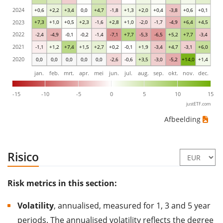
2024
+0,6
+2,2
+3,4
0,0
+4,7
-1,8
+1,3
+2,0
+0,4
-3,8
+0,6
+0,1
2023
+7,3
+1,0
+0,5
+2,3
-1,6
+2,8
+1,0
-2,0
-1,7
-4,9
+6,4
+4,5
2022
-2,4
-4,9
-0,1
-0,2
-1,4
-7,1
+7,7
-5,3
-6,5
+5,2
+7,7
-3,4
2021
-1,1
+1,2
+7,4
+1,5
+2,7
+0,2
-0,1
+1,9
-3,4
+4,7
-3,1
+6,0
2020
0,0
0,0
0,0
0,0
0,0
-2,6
-0,6
+3,5
-3,0
-5,2
+14,0
+1,4
jan.
feb.
mrt.
apr.
mei
jun.
jul.
aug.
sep.
okt.
nov.
dec.
-15
-10
-5
0
5
10
15
justETF.com
Afbeelding
Risico
Risk metrics in this section:
Volatility
, annualised, measured for 1, 3 and 5 year
periods. The annualised volatility reflects the degree