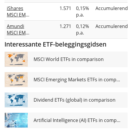
Europe
Transition
iShares
1.571
0,15%
Accumulerend
Action
UCITS ETF
MSCI EMU
p.a.
UCITS ETF
EUR Acc
Paris-
Dist
Amundi
1.271
0,12%
Accumulerend
Aligned
MSCI EMU
p.a.
Climate
ESG
UCITS ETF
Interessante ETF-beleggingsgidsen
Broad
EUR (Acc)
Transition
UCITS ETF
MSCI World ETFs in comparison
Acc
MSCI Emerging Markets ETFs in comparison
Dividend ETFs (global) in comparison
Artificial Intelligence (AI) ETFs in comparison