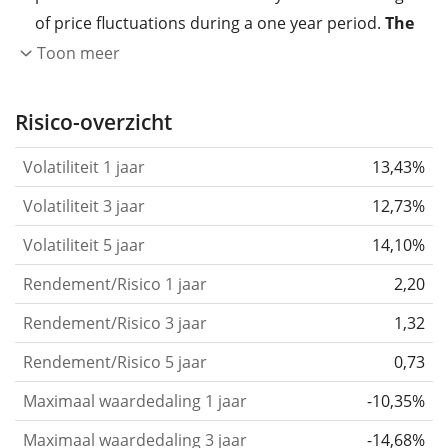
of price fluctuations during a one year period.
The
higher the volatility, the more significantly the
Toon meer
price of the asset (stock, ETF, etc.) has changed in
the past.
Assets with higher volatility are generally
Risico-overzicht
considered more risky. We calculate the volatility
Volatiliteit 1 jaar
13,43%
based on the data for the past 1, 3 and 5 years so
that you can see if price fluctuations for the ETF
Volatiliteit 3 jaar
12,73%
became stronger or weaker over time.
Volatiliteit 5 jaar
14,10%
Return per risk
for 1, 3 and 5 year periods. This is
Rendement/Risico 1 jaar
2,20
the annualised (i.e. converted to a one year period)
past return divided by the past annualised volatility.
Rendement/Risico 3 jaar
1,32
The metric puts the historical return of an asset
Rendement/Risico 5 jaar
0,73
in relation to its historical risk
and gives you a
Maximaal waardedaling 1 jaar
-10,35%
retrospective indication of the degree of price
fluctuation you had to bear with in order to obtain
Maximaal waardedaling 3 jaar
-14,68%