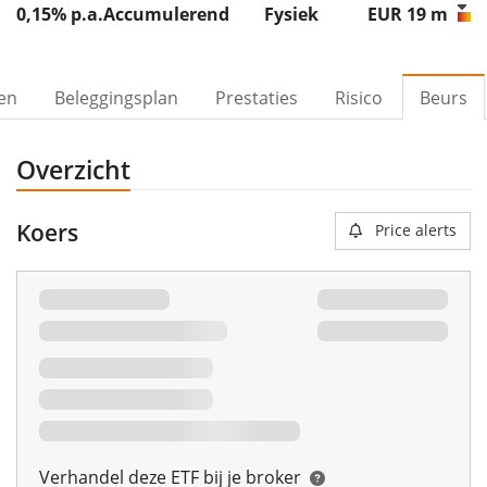
0,15% p.a.
Accumulerend
Fysiek
EUR 19
m
ven
Beleggingsplan
Prestaties
Risico
Beurs
Overzicht
Koers
Price alerts
Verhandel deze ETF bij je broker