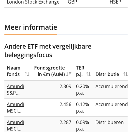
London Stock Exchange
GBP
HSEP
Meer informatie
Andere ETF met vergelijkbare
beleggingsfocus
Naam
Fondsgrootte
TER
fonds
in €m (AuM)
p.j.
Distributie
Amundi
2.809
0,20%
Accumulerend
S&P
p.a.
Eurozone
Amundi
2.456
0,12%
Accumulerend
Climate
MSCI
p.a.
Paris
Europe
Aligned
Amundi
2.287
0,09%
Distribueren
ESG
UCITS ETF
MSCI
p.a.
Broad
Acc