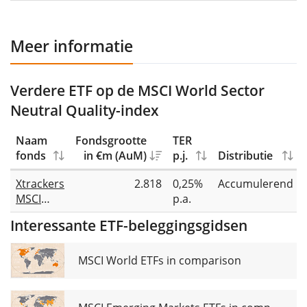
Meer informatie
Verdere ETF op de MSCI World Sector
Neutral Quality-index
Naam
Fondsgrootte
TER
fonds
in €m (AuM)
p.j.
Distributie
Xtrackers
2.818
0,25%
Accumulerend
MSCI
p.a.
World
Interessante ETF-beleggingsgidsen
Quality
UCITS
ETF 1C
MSCI World ETFs in comparison