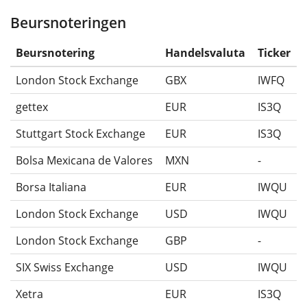
Beursnoteringen
Beursnotering
Handelsvaluta
Ticker
London Stock Exchange
GBX
IWFQ
gettex
EUR
IS3Q
Stuttgart Stock Exchange
EUR
IS3Q
Bolsa Mexicana de Valores
MXN
-
Borsa Italiana
EUR
IWQU
London Stock Exchange
USD
IWQU
London Stock Exchange
GBP
-
SIX Swiss Exchange
USD
IWQU
Xetra
EUR
IS3Q