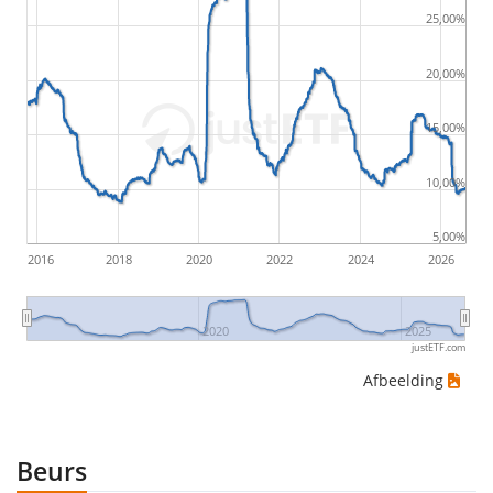
following sequence of daily ETF prices: 10€, 5€, 12€,
25,00%
20€, an investor would have suffered the worst loss
by buying for 10€ and subsequently selling for 5€.
20,00%
Therefore in this case the maximum drawdown
15,00%
would be (5€ - 10€)/10€ = -50%.
10,00%
ETF-rendementen zijn inclusief dividenduitkeringen
(indien van toepassing).
5,00%
2016
2018
2020
2022
2024
2026
2020
2025
justETF.com
Afbeelding
Beurs