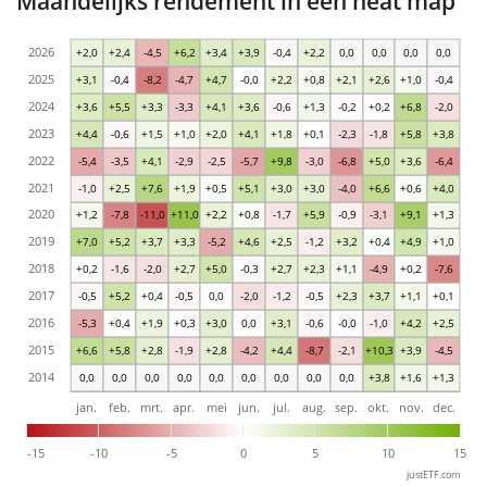
Maandelijks rendement in een heat map
2026
+2,0
+2,4
-4,5
+6,2
+3,4
+3,9
-0,4
+2,2
0,0
0,0
0,0
0,0
2025
+3,1
-0,4
-8,2
-4,7
+4,7
-0,0
+2,2
+0,8
+2,1
+2,6
+1,0
-0,4
2024
+3,6
+5,5
+3,3
-3,3
+4,1
+3,6
-0,6
+1,3
-0,2
+0,2
+6,8
-2,0
2023
+4,4
-0,6
+1,5
+1,0
+2,0
+4,1
+1,8
+0,1
-2,3
-1,8
+5,8
+3,8
2022
-5,4
-3,5
+4,1
-2,9
-2,5
-5,7
+9,8
-3,0
-6,8
+5,0
+3,6
-6,4
2021
-1,0
+2,5
+7,6
+1,9
+0,5
+5,1
+3,0
+3,0
-4,0
+6,6
+0,6
+4,0
2020
+1,2
-7,8
-11,0
+11,0
+2,2
+0,8
-1,7
+5,9
-0,9
-3,1
+9,1
+1,3
2019
+7,0
+5,2
+3,7
+3,3
-5,2
+4,6
+2,5
-1,2
+3,2
+0,4
+4,9
+1,0
2018
+0,2
-1,6
-2,0
+2,7
+5,0
-0,3
+2,7
+2,3
+1,1
-4,9
+0,2
-7,6
2017
-0,5
+5,2
+0,4
-0,5
0,0
-2,0
-1,2
-0,5
+2,3
+3,7
+1,1
+0,1
2016
-5,3
+0,4
+1,9
+0,3
+3,0
0,0
+3,1
-0,6
-0,0
-1,0
+4,2
+2,5
2015
+6,6
+5,8
+2,8
-1,9
+2,8
-4,2
+4,4
-8,7
-2,1
+10,3
+3,9
-4,5
2014
0,0
0,0
0,0
0,0
0,0
0,0
0,0
0,0
0,0
+3,8
+1,6
+1,3
jan.
feb.
mrt.
apr.
mei
jun.
jul.
aug.
sep.
okt.
nov.
dec.
-15
-10
-5
0
5
10
15
justETF.com