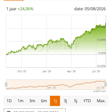
are
accumulated
and reinvested in the ETF.
1 jaar
+24,06%
date: 05/08/2026
The iShares Edge MSCI World Quality Factor UCITS ETF
(Acc) is a very large ETF with
5.234m Euro assets under
management
. The ETF was
launched on 3 oktober
20.00%
2014
and is
domiciled in Ierland
.
10.00%
0.00%
-10.00%
Oct '25
Jan '26
Apr '26
Jul '26
Jan '26
Jul '26
justETF.com
1D
1m
3m
6m
1j
3j
5j
YTD
Max.