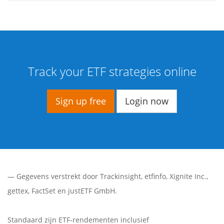
Track your ETF strategies online
Sign up free
Login now
— Gegevens verstrekt door
Trackinsight
,
etfinfo
,
Xignite Inc.
,
gettex
,
FactSet
en justETF GmbH.
Standaard zijn ETF-rendementen inclusief