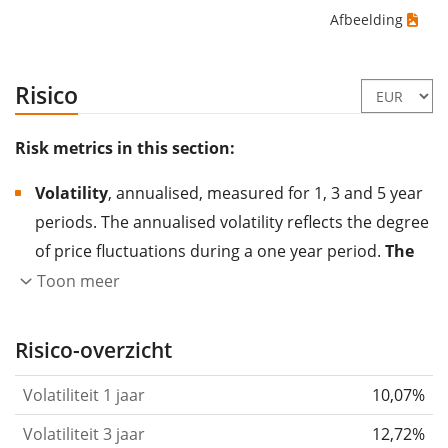
Afbeelding
Risico
Risk metrics in this section:
Volatility
, annualised, measured for 1, 3 and 5 year
periods. The annualised volatility reflects the degree
of price fluctuations during a one year period.
The
higher the volatility, the more significantly the
Toon meer
price of the asset (stock, ETF, etc.) has changed in
the past.
Assets with higher volatility are generally
Risico-overzicht
considered more risky. We calculate the volatility
Volatiliteit 1 jaar
10,07%
based on the data for the past 1, 3 and 5 years so
that you can see if price fluctuations for the ETF
Volatiliteit 3 jaar
12,72%