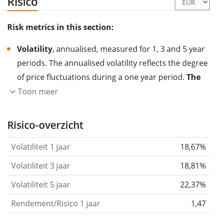
Risico
Risk metrics in this section:
Volatility
, annualised, measured for 1, 3 and 5 year
periods. The annualised volatility reflects the degree
of price fluctuations during a one year period.
The
higher the volatility, the more significantly the
Toon meer
price of the asset (stock, ETF, etc.) has changed in
the past.
Assets with higher volatility are generally
Risico-overzicht
considered more risky. We calculate the volatility
Volatiliteit 1 jaar
18,67%
based on the data for the past 1, 3 and 5 years so
that you can see if price fluctuations for the ETF
Volatiliteit 3 jaar
18,81%
became stronger or weaker over time.
Volatiliteit 5 jaar
22,37%
Return per risk
for 1, 3 and 5 year periods. This is
Rendement/Risico 1 jaar
1,47
the annualised (i.e. converted to a one year period)