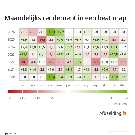
Maandelijks rendement in een heat map
2026
-3,3
-5,8
-1,9
+18,3
+12,2
+0,1
+0,3
+3,2
0,0
0,0
0,0
0,0
2025
+3,9
-1,6
-10,8
-2,6
+7,4
+3,0
+3,9
-0,4
+5,9
+4,7
-5,1
-2,2
2024
+2,4
+4,0
+3,5
-2,8
+2,6
+6,2
-2,1
+0,6
+4,6
+1,9
+8,3
+0,2
2023
+11,3
-1,4
+4,1
-4,4
+6,3
+5,1
+4,0
-2,7
-3,3
-4,1
+10,5
+3,4
2022
-10,6
-4,4
+0,7
-8,2
-6,5
-4,5
+9,5
-1,6
-9,8
+0,8
+1,7
-6,8
2021
+3,8
+4,4
-3,6
+1,6
-3,1
+9,4
-1,7
+4,0
-3,9
+7,4
-4,7
-1,2
2020
0,0
0,0
-0,5
+18,4
+8,4
+5,9
+2,4
+6,3
-1,9
-0,7
+13,2
+6,1
jan.
feb.
mrt.
apr.
mei
jun.
jul.
aug.
sep.
okt.
nov.
dec.
-20
-15
-10
-5
0
5
10
15
20
justETF.com
Afbeelding