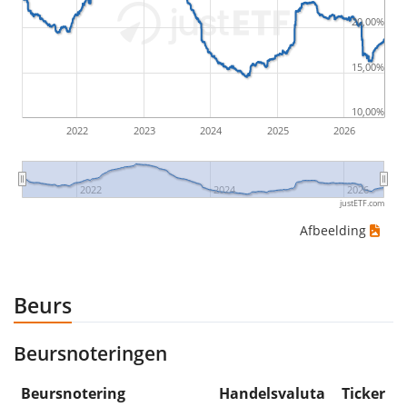
20,00%
would be (5€ - 10€)/10€ = -50%.
15,00%
ETF-rendementen zijn inclusief dividenduitkeringen
(indien van toepassing).
10,00%
2022
2023
2024
2025
2026
2022
2024
2026
justETF.com
Afbeelding
Beurs
Beursnoteringen
Beursnotering
Handelsvaluta
Ticker