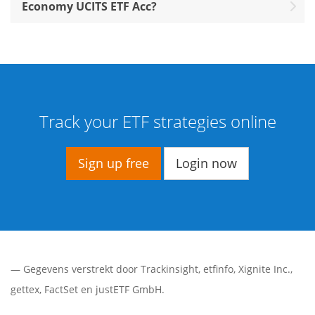
Economy UCITS ETF Acc?
Track your ETF strategies online
Sign up free
Login now
— Gegevens verstrekt door
Trackinsight
,
etfinfo
,
Xignite Inc.
,
gettex
,
FactSet
en justETF GmbH.