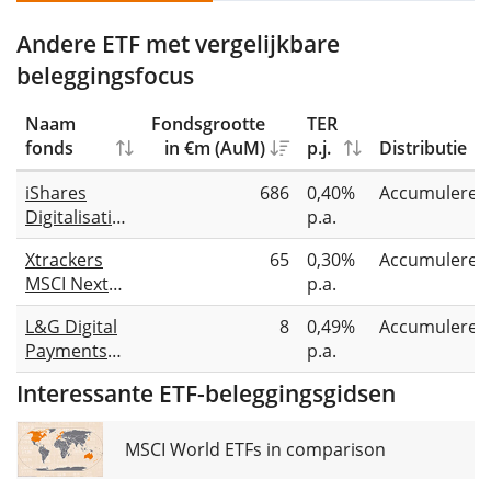
Andere ETF met vergelijkbare
beleggingsfocus
Naam
Fondsgrootte
TER
fonds
in €m (AuM)
p.j.
Distributie
iShares
686
0,40%
Accumuleren
Digitalisation
p.a.
UCITS ETF
Xtrackers
65
0,30%
Accumuleren
MSCI Next
p.a.
Generation
L&G Digital
8
0,49%
Accumuleren
Internet
Payments
p.a.
Innovation
UCITS ETF
UCITS ETF 1C
Interessante ETF-beleggingsgidsen
MSCI World ETFs in comparison