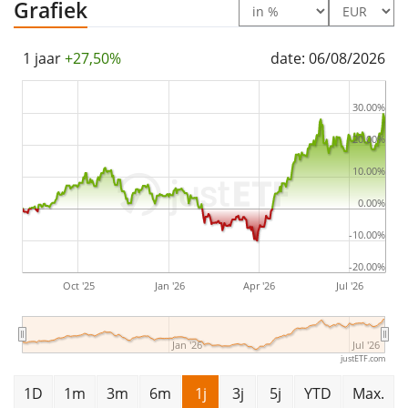
full replication
Grafiek
(buying all the index constituents). The
dividends in the ETF are
accumulated
and reinvested
in the ETF.
1 jaar
+27,50%
date: 06/08/2026
The Amundi MSCI Digital Economy UCITS ETF Acc has
30.00%
107m Euro assets under management
. The ETF was
20.00%
launched on 24 februari 2020
and is
domiciled in
10.00%
Luxemburg
.
0.00%
-10.00%
-20.00%
Oct '25
Jan '26
Apr '26
Jul '26
Jan '26
Jul '26
justETF.com
1D
1m
3m
6m
1j
3j
5j
YTD
Max.