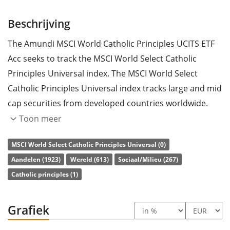
Beschrijving
The Amundi MSCI World Catholic Principles UCITS ETF
Acc seeks to track the MSCI World Select Catholic
Principles Universal index. The MSCI World Select
Catholic Principles Universal index tracks large and mid
cap securities from developed countries worldwide.
The selected companies are screened according to
Toon meer
their carbon exposure, their ESG (environmental, social
MSCI World Select Catholic Principles Universal (0)
and governance) profile and catholic principles. As a
Aandelen (1923)
Wereld (613)
Sociaal/Milieu (267)
result, companies involved in weapons, gambling, adult
Catholic principles (1)
entertainment, abortion, contraceptives, stem-cell
research and animal testing are excluded.
Grafiek
The ETF's
TER
(total expense ratio) amounts to
0,30%