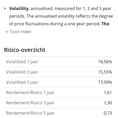
Volatility
, annualised, measured for 1, 3 and 5 year
periods. The annualised volatility reflects the degree
of price fluctuations during a one year period.
The
higher the volatility, the more significantly the
Toon meer
price of the asset (stock, ETF, etc.) has changed in
the past.
Assets with higher volatility are generally
Risico-overzicht
considered more risky. We calculate the volatility
Volatiliteit 1 jaar
14,56%
based on the data for the past 1, 3 and 5 years so
that you can see if price fluctuations for the ETF
Volatiliteit 3 jaar
15,55%
became stronger or weaker over time.
Volatiliteit 5 jaar
17,09%
Return per risk
for 1, 3 and 5 year periods. This is
Rendement/Risico 1 jaar
1,61
the annualised (i.e. converted to a one year period)
past return divided by the past annualised volatility.
Rendement/Risico 3 jaar
1,30
The metric puts the historical return of an asset
Rendement/Risico 5 jaar
0,73
in relation to its historical risk
and gives you a