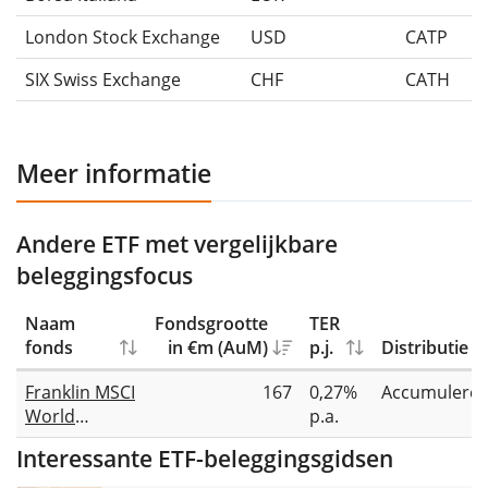
London Stock Exchange
USD
CATP
SIX Swiss Exchange
CHF
CATH
Meer informatie
Andere ETF met vergelijkbare
beleggingsfocus
Naam
Fondsgrootte
TER
fonds
in €m (AuM)
p.j.
Distributie
Franklin MSCI
167
0,27%
Accumulere
World
p.a.
Catholic
Interessante ETF-beleggingsgidsen
Principles
UCITS ETF