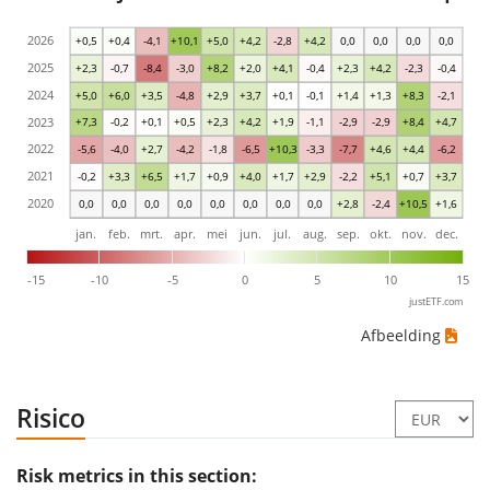
2026
+0,5
+0,4
-4,1
+10,1
+5,0
+4,2
-2,8
+4,2
0,0
0,0
0,0
0,0
2025
+2,3
-0,7
-8,4
-3,0
+8,2
+2,0
+4,1
-0,4
+2,3
+4,2
-2,3
-0,4
2024
+5,0
+6,0
+3,5
-4,8
+2,9
+3,7
+0,1
-0,1
+1,4
+1,3
+8,3
-2,1
2023
+7,3
-0,2
+0,1
+0,5
+2,3
+4,2
+1,9
-1,1
-2,9
-2,9
+8,4
+4,7
2022
-5,6
-4,0
+2,7
-4,2
-1,8
-6,5
+10,3
-3,3
-7,7
+4,6
+4,4
-6,2
2021
-0,2
+3,3
+6,5
+1,7
+0,9
+4,0
+1,7
+2,9
-2,2
+5,1
+0,7
+3,7
2020
0,0
0,0
0,0
0,0
0,0
0,0
0,0
0,0
+2,8
-2,4
+10,5
+1,6
jan.
feb.
mrt.
apr.
mei
jun.
jul.
aug.
sep.
okt.
nov.
dec.
-15
-10
-5
0
5
10
15
justETF.com
Afbeelding
Risico
Risk metrics in this section: