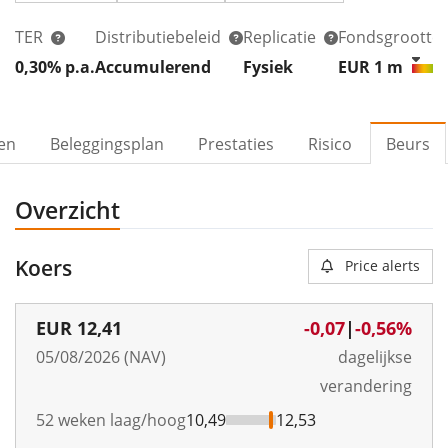
TER
Distributiebeleid
Replicatie
Fondsgrootte
0,30% p.a.
Accumulerend
Fysiek
EUR 1
m
ven
Beleggingsplan
Prestaties
Risico
Beurs
Overzicht
Koers
Price alerts
EUR
12,41
-0,07
|
-0,56%
05/08/2026 (NAV)
dagelijkse
verandering
52 weken laag/hoog
10,49
12,53