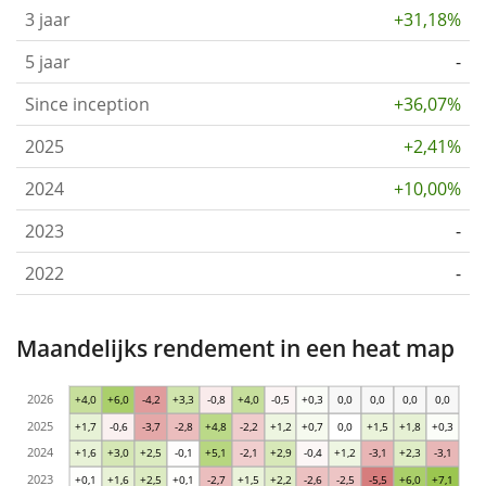
3 jaar
+31,18%
5 jaar
-
Since inception
+36,07%
2025
+2,41%
2024
+10,00%
2023
-
2022
-
Maandelijks rendement in een heat map
2026
+4,0
+6,0
-4,2
+3,3
-0,8
+4,0
-0,5
+0,3
0,0
0,0
0,0
0,0
2025
+1,7
-0,6
-3,7
-2,8
+4,8
-2,2
+1,2
+0,7
0,0
+1,5
+1,8
+0,3
2024
+1,6
+3,0
+2,5
-0,1
+5,1
-2,1
+2,9
-0,4
+1,2
-3,1
+2,3
-3,1
2023
+0,1
+1,6
+2,5
+0,1
-2,7
+1,5
+2,2
-2,6
-2,5
-5,5
+6,0
+7,1