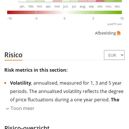
jan.
feb.
mrt.
apr.
mei
jun.
jul.
aug.
sep.
okt.
nov.
dec.
-10
-5
0
5
10
justETF.com
Afbeelding
Risico
Risk metrics in this section:
Volatility
, annualised, measured for 1, 3 and 5 year
periods. The annualised volatility reflects the degree
of price fluctuations during a one year period.
The
higher the volatility, the more significantly the
Toon meer
price of the asset (stock, ETF, etc.) has changed in
the past.
Assets with higher volatility are generally
Risico-overzicht