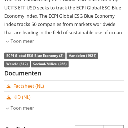
UCITS ETF USD seeks to track the ECPI Global ESG Blue
Economy index. The ECPI Global ESG Blue Economy
index tracks 50 companies from markets worldwide
that are leading in the field of sustainable use of ocean
resources. Other ESG criteria and the principles of the
Toon meer
UN Global Compact are also part of the selection
ECPI Global ESG Blue Economy (2)
Aandelen (1921)
process. The selected securities are weighted equally in
Wereld (612)
Sociaal/Milieu (266)
the index.
Documenten
The ETF's
TER
(total expense ratio) amounts to
0,30%
Factsheet (NL)
p.a.
. The BNP Paribas Easy ECPI Global ESG Blue
Economy UCITS ETF USD is the cheapest ETF that tracks
KID (NL)
the ECPI Global ESG Blue Economy index. The ETF
Toon meer
replicates the performance of the underlying index by
full replication
(buying all the index constituents). The