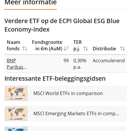
Meer informatie
Verdere ETF op de ECPI Global ESG Blue
Economy-index
Naam
Fondsgrootte
TER
fonds
in €m (AuM)
p.j.
Distributie
BNP
99
0,30%
Accumulerend
Paribas
p.a.
Easy
Interessante ETF-beleggingsgidsen
ECPI
Global
ESG Blue
MSCI World ETFs in comparison
Economy
UCITS
ETF EUR
MSCI Emerging Markets ETFs in comparison