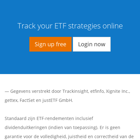
Track your ETF strategies online
Sign up free
Login now
— Gegevens verstrekt door
Trackinsight
,
etfinfo
,
Xignite Inc.
,
gettex
,
FactSet
en justETF GmbH.
Standaard zijn ETF-rendementen inclusief
dividenduitkeringen (indien van toepassing). Er is geen
garantie voor de volledigheid, juistheid en correctheid van de