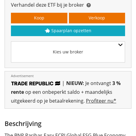
Verhandel deze ETF bij je broker
Koop
Verkoop
Spaarplan opzetten
Kies uw broker
Advertisement
|
NIEUW:
Je ontvangt
3 %
rente
op een onbeperkt saldo + maandelijks
uitgekeerd op je betaalrekening.
Profiteer nu*
Beschrijving
The BNP Paribas Easy ECPI Global ESG Blue Economy