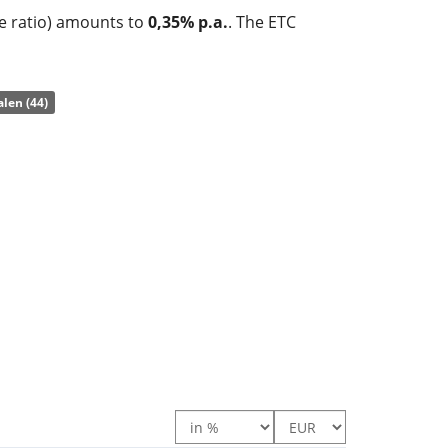
e ratio) amounts to
0,35% p.a.
. The ETC
of the underlying index with a collateralised
ked by physical holdings
of the precious
len (44)
Responsibly Sourced Physical Gold EUR
with
80m Euro assets under management
.
 oktober 2024
and is
domiciled in Ierland
.