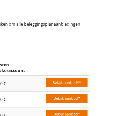
ruiken om alle beleggingsplanaanbiedingen
sten
okeraccount
Bekijk aanbod**
00 €
Bekijk aanbod*
00 €
Bekijk aanbod*
00 €