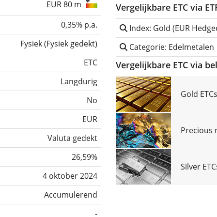
EUR 80 m
Vergelijkbare ETC via E
0,35% p.a.
Index: Gold (EUR Hedge
Fysiek
(
Fysiek gedekt
)
Categorie: Edelmetalen
ETC
Vergelijkbare ETC via b
Langdurig
Gold ETCs
No
EUR
Precious 
Valuta gedekt
26,59%
Silver ET
4 oktober 2024
Accumulerend
-