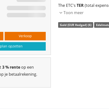
The ETC's
TER
(total expens
replicates the performance 
Toon meer
debt obligation which is
bac
Gold (EUR Hedged) (6)
Edelmeta
metal.
Verkoop
The HANetf The Royal Mint 
Hedged ETC is a small ETC 
plan opzetten
The ETC was
launched on 4
gt
3 % rente
op een
p je betaalrekening.