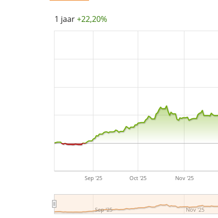
1 jaar
+22,20%
Sep '25
Oct '25
Nov '25
Sep '25
Nov '25