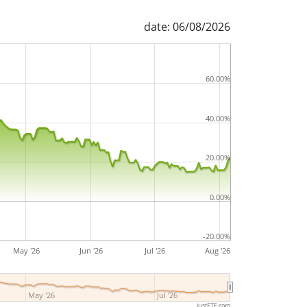
date: 06/08/2026
60.00%
40.00%
20.00%
0.00%
-20.00%
May '26
Jun '26
Jul '26
Aug '26
May '26
Jul '26
justETF.com