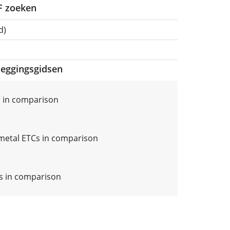
TF zoeken
d)
eleggingsgidsen
 in comparison
metal ETCs in comparison
Cs in comparison