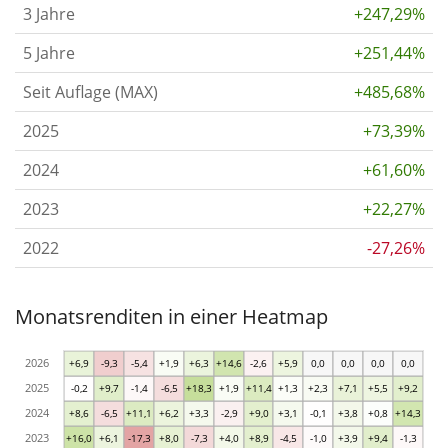
3 Jahre
+247,29%
5 Jahre
+251,44%
Seit Auflage (MAX)
+485,68%
2025
+73,39%
2024
+61,60%
2023
+22,27%
2022
-27,26%
Monatsrenditen in einer Heatmap
2026
+6,9
-9,3
-5,4
+1,9
+6,3
+14,6
-2,6
+5,9
0,0
0,0
0,0
0,0
2025
-0,2
+9,7
-1,4
-6,5
+18,3
+1,9
+11,4
+1,3
+2,3
+7,1
+5,5
+9,2
2024
+8,6
-6,5
+11,1
+6,2
+3,3
-2,9
+9,0
+3,1
-0,1
+3,8
+0,8
+14,3
2023
+16,0
+6,1
-17,3
+8,0
-7,3
+4,0
+8,9
-4,5
-1,0
+3,9
+9,4
-1,3