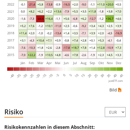
2022
-0,1
-21,4
+5,8
-13,8
-0,9
-16,5
+2,0
-9,0
-1,1
+11,0
+20,0
+0,5
2021
0,0
+8,2
+6,2
+2,2
+13,6
-7,9
+5,5
+3,5
+11,8
-1,8
+3,8
+7,0
2020
-1,6
-7,3
-44,6
+16,4
-1,1
+5,6
-6,8
+6,2
-12,7
-1,2
+36,7
+4,6
2019
+5,2
+7,6
-1,2
+10,1
-11,0
+2,5
-0,6
-9,2
+3,4
+4,3
+2,5
+3,9
2018
+11,4
+2,0
-1,0
-0,2
-13,4
+1,4
+3,5
-7,1
+3,9
+2,0
-4,5
-16,9
2017
+3,1
-4,3
+10,4
+7,1
+0,9
-0,8
+7,4
+2,8
+0,1
+5,3
-4,1
-0,4
2016
-7,6
-10,3
+1,8
+2,6
-2,8
-17,8
+18,7
+7,8
+1,4
+12,8
-10,9
+7,3
2015
-7,0
+22,2
-1,9
+10,5
+4,8
-4,6
+7,8
-2,6
-1,9
+2,3
+4,5
+3,3
Jän
Feb
Mär
Apr
Mai
Jun
Jul
Aug
Sep
Okt
Nov
Dez
-40
5
-35
10
-30
15
-25
20
-20
25
-15
30
-10
35
-5
40
0
45
justETF.com
Bild
Risiko
Risikokennzahlen in diesem Abschnitt: