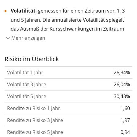
Volatilität
, gemessen für einen Zeitraum von 1, 3
und 5 Jahren. Die annualisierte Volatilität spiegelt
das Ausmaß der Kursschwankungen im Zeitraum
eines Jahres wider.
Je höher die Volatilität, desto
Mehr anzeigen
stärker hat sich der Kurs des Wertpapiers (der
Aktie, des ETF, usw.) in der Vergangenheit
Risiko im Überblick
verändert.
Wertpapiere mit höherer Volatilität
Volatilität 1 Jahr
26,34%
gelten im Allgemeinen als risikoreicher. Wir
berechnen die Volatilität auf Basis der Daten der
Volatilität 3 Jahre
26,04%
letzten 1, 3 und 5 Jahre, damit du sehen kannst, ob
Volatilität 5 Jahre
30,43%
die Kursschwankungen im Laufe der Zeit stärker
Rendite zu Risiko 1 Jahr
1,60
oder schwächer wurden. Weitere Informationen
findest du in unserem Artikel:
Volatilität als
Rendite zu Risiko 3 Jahre
1,97
Risikomaß
.
Rendite zu Risiko 5 Jahre
0,94
Rendite pro Risiko
für Zeiträume von 1, 3 und 5