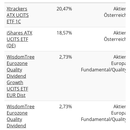
Xtrackers
20,47%
Aktien
ATX UCITS
Österreich
ETF 1C
iShares ATX
18,57%
Aktien
UCITS ETF
Österreich
(DE)
WisdomTree
2,73%
Aktien
Eurozone
Europa
Quality
Fundamental/Quality
Dividend
Growth
UCITS ETF
EUR Dist
WisdomTree
2,73%
Aktien
Eurozone
Europa
Quality
Fundamental/Quality
Dividend