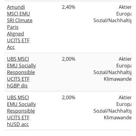
Amundi
2,40%
Aktien
MSCI EMU
Europa
SRI Climate
Sozial/Nachhaltig
Paris
Aligned
UCITS ETF
Acc
UBS MSCI
2,00%
Aktien
EMU Socially
Europa
Responsible
Sozial/Nachhaltig
UCITS ETF
Klimawandel
hGBP dis
UBS MSCI
2,00%
Aktien
EMU Socially
Europa
Responsible
Sozial/Nachhaltig
UCITS ETF
Klimawandel
hUSD acc