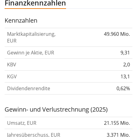
Finanzkennzahlen
weitere Niederlassungen (Profitcenter) in London, New
York und Hongkong.
Quelle: Facunda financial data GmbH
Kennzahlen
Marktkapitalisierung,
49.960 Mio.
EUR
Gewinn je Aktie, EUR
9,31
KBV
2,0
KGV
13,1
Dividendenrendite
0,62%
Gewinn- und Verlustrechnung (2025)
Umsatz, EUR
21.155 Mio.
Jahresüberschuss, EUR
3.371 Mio.