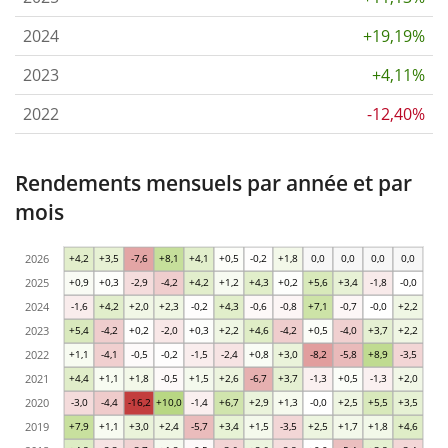
2024
+19,19%
2023
+4,11%
2022
-12,40%
Rendements mensuels par année et par
mois
2026
+4,2
+3,5
-7,6
+8,1
+4,1
+0,5
-0,2
+1,8
0,0
0,0
0,0
0,0
2025
+0,9
+0,3
-2,9
-4,2
+4,2
+1,2
+4,3
+0,2
+5,6
+3,4
-1,8
-0,0
2024
-1,6
+4,2
+2,0
+2,3
-0,2
+4,3
-0,6
-0,8
+7,1
-0,7
-0,0
+2,2
2023
+5,4
-4,2
+0,2
-2,0
+0,3
+2,2
+4,6
-4,2
+0,5
-4,0
+3,7
+2,2
2022
+1,1
-4,1
-0,5
-0,2
-1,5
-2,4
+0,8
+3,0
-8,2
-5,8
+8,9
-3,5
2021
+4,4
+1,1
+1,8
-0,5
+1,5
+2,6
-6,7
+3,7
-1,3
+0,5
-1,3
+2,0
2020
-3,0
-4,4
-16,2
+10,0
-1,4
+6,7
+2,9
+1,3
-0,0
+2,5
+5,5
+3,5
2019
+7,9
+1,1
+3,0
+2,4
-5,7
+3,4
+1,5
-3,5
+2,5
+1,7
+1,8
+4,6