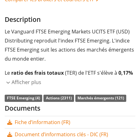
Description
Le Vanguard FTSE Emerging Markets UCITS ETF (USD)
Distributing reproduit l'index FTSE Emerging. L'indice
FTSE Emerging suit les actions des marchés émergents
du monde entier.
Le
ratio des frais totaux
(TER) de l'ETF s'élève à
0,17%
p.a.
. Le Vanguard FTSE Emerging Markets UCITS ETF
Afficher plus
(USD) Distributing est le plus grand ETF qui suit l'indice
FTSE Emerging (4)
Actions (2311)
Marchés émergents (121)
FTSE Emerging. L'ETF reproduit la performance de
Documents
l’indice sous-jacent en achetant toutes les
composantes de l’indice (réplication complète). Les
Fiche d’information (FR)
dividendes de l'ETF sont
distribués
aux investisseurs
Document d’informations clés - DIC (FR)
(une fois par trimestre).