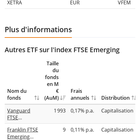
XETRA
EUR
VFEM
Plus d'informations
Autres ETF sur l'index FTSE Emerging
Taille
du
fonds
en M
Nom du
€
Frais
fonds
(AuM)
annuels
Distribution
Vanguard
1 993
0,17% p.a.
Capitalisation
FTSE
Emerging
Franklin FTSE
9
0,11% p.a.
Capitalisation
Markets
Emerging
UCITS ETF