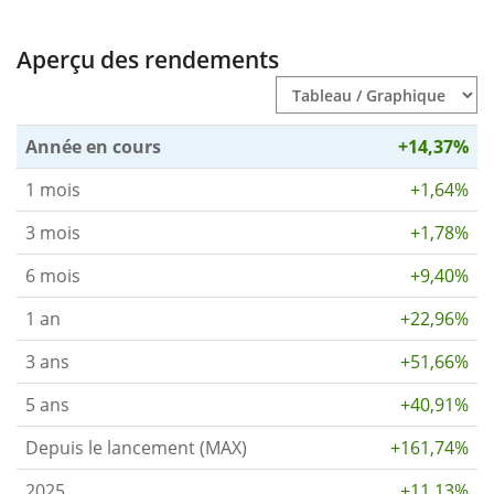
Aperçu des rendements
Année en cours
+14,37%
1 mois
+1,64%
3 mois
+1,78%
6 mois
+9,40%
1 an
+22,96%
3 ans
+51,66%
5 ans
+40,91%
Depuis le lancement (MAX)
+161,74%
2025
+11,13%