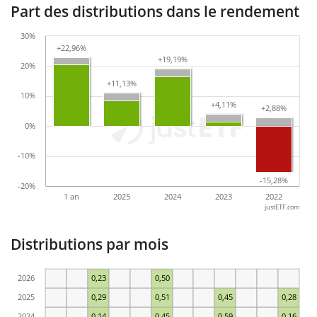
Part des distributions dans le rendement
30%
+22,96%
+22,96%
+19,19%
+19,19%
20%
+11,13%
+11,13%
10%
+4,11%
+4,11%
+2,88%
+2,88%
0%
-10%
-15,28%
-15,28%
-20%
1 an
2025
2024
2023
2022
justETF.com
Distributions par mois
2026
0,23
0,50
2025
0,29
0,51
0,45
0,28
2024
0,14
0,45
0,59
0,16