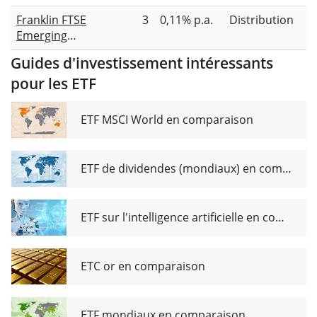
Markets
(USD)
Franklin FTSE
3
0,11% p.a.
Distribution
UCITS ETF
Accumulating
Emerging
(Acc)
Markets
Guides d'investissement intéressants
UCITS ETF
pour les ETF
Dist
ETF MSCI World en comparaison
ETF de dividendes (mondiaux) en comparaison
ETF sur l'intelligence artificielle en comparaison
ETC or en comparaison
ETF mondiaux en comparaison