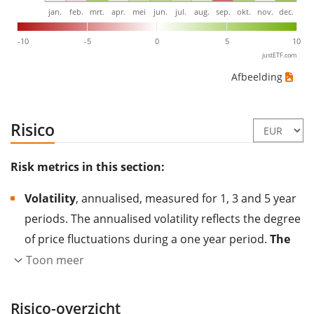
jan.
feb.
mrt.
apr.
mei
jun.
jul.
aug.
sep.
okt.
nov.
dec.
-10
-5
0
5
10
justETF.com
Afbeelding
Risico
Risk metrics in this section:
Volatility
, annualised, measured for 1, 3 and 5 year
periods. The annualised volatility reflects the degree
of price fluctuations during a one year period.
The
higher the volatility, the more significantly the
Toon meer
price of the asset (stock, ETF, etc.) has changed in
the past.
Assets with higher volatility are generally
Risico-overzicht