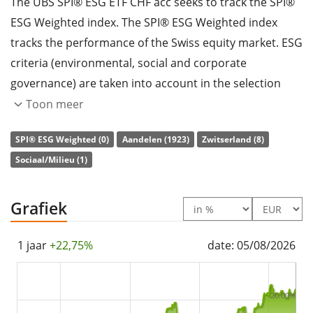
The UBS SPI® ESG ETF CHF acc seeks to track the SPI®
ESG Weighted index. The SPI® ESG Weighted index
tracks the performance of the Swiss equity market. ESG
criteria (environmental, social and corporate
governance) are taken into account in the selection
and weighting of securities. Companies from disputed
Toon meer
sectors are excluded.
SPI® ESG Weighted (0)
Aandelen (1923)
Zwitserland (8)
The ETF's
TER
(total expense ratio) amounts to
0,12%
Sociaal/Milieu (1)
p.a.
. The ETF replicates the performance of the
underlying index by
full replication
(buying all the
Grafiek
index constituents). The dividends in the ETF are
accumulated
and reinvested in the ETF.
1 jaar
+22,75%
date: 05/08/2026
The UBS SPI® ESG ETF CHF acc is a very large ETF with
2.842m Euro assets under management
. The ETF was
20.00%
launched on 23 februari 2021
and is
domiciled in