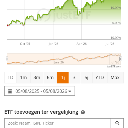
Zwitserland
.
10.00%
0.00%
-10.00%
Oct '25
Jan '26
Apr '26
Jul '26
Jan '26
Jul '26
justETF.com
1D
1m
3m
6m
1j
3j
5j
YTD
Max.
05/08/2025 - 05/08/2026
ETF toevoegen ter vergelijking