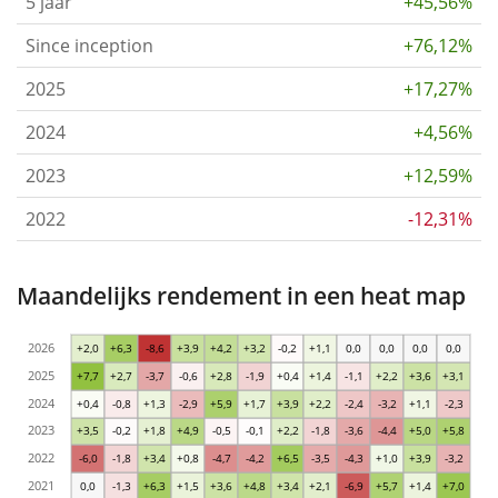
5 jaar
+45,56%
Since inception
+76,12%
2025
+17,27%
2024
+4,56%
2023
+12,59%
2022
-12,31%
Maandelijks rendement in een heat map
2026
+2,0
+6,3
-8,6
+3,9
+4,2
+3,2
-0,2
+1,1
0,0
0,0
0,0
0,0
2025
+7,7
+2,7
-3,7
-0,6
+2,8
-1,9
+0,4
+1,4
-1,1
+2,2
+3,6
+3,1
2024
+0,4
-0,8
+1,3
-2,9
+5,9
+1,7
+3,9
+2,2
-2,4
-3,2
+1,1
-2,3
2023
+3,5
-0,2
+1,8
+4,9
-0,5
-0,1
+2,2
-1,8
-3,6
-4,4
+5,0
+5,8
2022
-6,0
-1,8
+3,4
+0,8
-4,7
-4,2
+6,5
-3,5
-4,3
+1,0
+3,9
-3,2
2021
0,0
-1,3
+6,3
+1,5
+3,6
+4,8
+3,4
+2,1
-6,9
+5,7
+1,4
+7,0