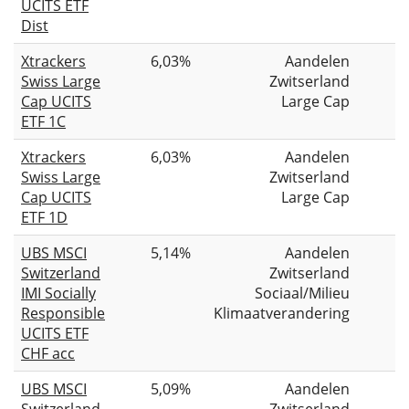
UCITS ETF
Dist
Xtrackers
6,03%
Aandelen
Swiss Large
Zwitserland
Cap UCITS
Large Cap
ETF 1C
Xtrackers
6,03%
Aandelen
Swiss Large
Zwitserland
Cap UCITS
Large Cap
ETF 1D
UBS MSCI
5,14%
Aandelen
Switzerland
Zwitserland
IMI Socially
Sociaal/Milieu
Responsible
Klimaatverandering
UCITS ETF
CHF acc
UBS MSCI
5,09%
Aandelen
Switzerland
Zwitserland