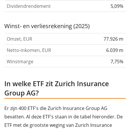
claims, voor de Farmers Exchanges, die eigendom zijn
Dividendrendement
5,09%
van polishouders. Het segment Group Functions and
Operations houdt zich bezig met holding- en
Winst- en verliesrekening (2025)
financieringsactiviteiten en hoofdkantooractiviteiten.
Omzet, EUR
77.926 m
Het segment Non-Core Businesses biedt verzekerings-
en herverzekeringsactiviteiten aan. Het bedrijf is
Netto-inkomen, EUR
6.039 m
opgericht in 1872 en het hoofdkantoor is gevestigd in
Winstmarge
7,75%
Zürich, Zwitserland.
In welke ETF zit Zurich Insurance
Group AG?
Er zijn 400 ETF's die Zurich Insurance Group AG
bevatten. Al deze ETF's staan in de tabel hieronder. De
ETF met de grootste weging van Zurich Insurance