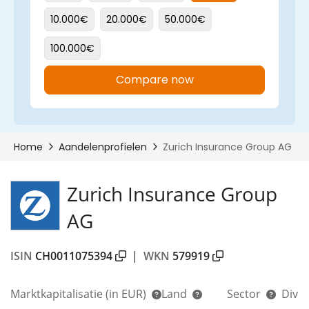
Zurich Insurance Group
AG
ISIN
CH0011075394
|
WKN
579919
Marktkapitalisatie
(in EUR)
Land
Sector
Divi