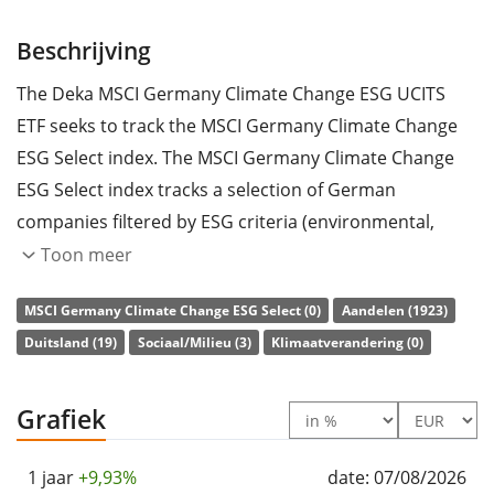
Beschrijving
The Deka MSCI Germany Climate Change ESG UCITS
ETF seeks to track the MSCI Germany Climate Change
ESG Select index. The MSCI Germany Climate Change
ESG Select index tracks a selection of German
companies filtered by ESG criteria (environmental,
social and governance). The index weighting scheme
Toon meer
takes into account the carbon emissions of the
MSCI Germany Climate Change ESG Select (0)
Aandelen (1923)
selected companies. The parent index is the MSCI
Duitsland (19)
Sociaal/Milieu (3)
Klimaatverandering (0)
Germany.
The ETF's
TER
(total expense ratio) amounts to
0,20%
Grafiek
p.a.
. The ETF replicates the performance of the
underlying index by
full replication
(buying all the
1 jaar
+9,93%
date: 07/08/2026