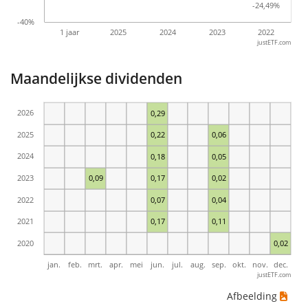
-24,49%
-24,49%
-40%
1 jaar
2025
2024
2023
2022
justETF.com
Maandelijkse dividenden
2026
0,29
2025
0,22
0,06
2024
0,18
0,05
2023
0,09
0,17
0,02
2022
0,07
0,04
2021
0,17
0,11
2020
0,02
jan.
feb.
mrt.
apr.
mei
jun.
jul.
aug.
sep.
okt.
nov.
dec.
justETF.com
Afbeelding