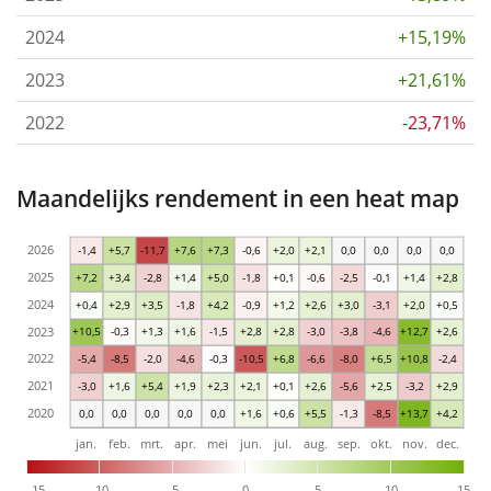
2024
+15,19%
2023
+21,61%
2022
-23,71%
Maandelijks rendement in een heat map
2026
-1,4
+5,7
-11,7
+7,6
+7,3
-0,6
+2,0
+2,1
0,0
0,0
0,0
0,0
2025
+7,2
+3,4
-2,8
+1,4
+5,0
-1,8
+0,1
-0,6
-2,5
-0,1
+1,4
+2,8
2024
+0,4
+2,9
+3,5
-1,8
+4,2
-0,9
+1,2
+2,6
+3,0
-3,1
+2,0
+0,5
2023
+10,5
-0,3
+1,3
+1,6
-1,5
+2,8
+2,8
-3,0
-3,8
-4,6
+12,7
+2,6
2022
-5,4
-8,5
-2,0
-4,6
-0,3
-10,5
+6,8
-6,6
-8,0
+6,5
+10,8
-2,4
2021
-3,0
+1,6
+5,4
+1,9
+2,3
+2,1
+0,1
+2,6
-5,6
+2,5
-3,2
+2,9
2020
0,0
0,0
0,0
0,0
0,0
+1,6
+0,6
+5,5
-1,3
-8,5
+13,7
+4,2
jan.
feb.
mrt.
apr.
mei
jun.
jul.
aug.
sep.
okt.
nov.
dec.
-15
-10
-5
0
5
10
15