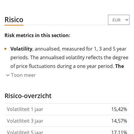
Risico
Risk metrics in this section:
Volatility
, annualised, measured for 1, 3 and 5 year
periods. The annualised volatility reflects the degree
of price fluctuations during a one year period.
The
higher the volatility, the more significantly the
Toon meer
price of the asset (stock, ETF, etc.) has changed in
the past.
Assets with higher volatility are generally
Risico-overzicht
considered more risky. We calculate the volatility
Volatiliteit 1 jaar
15,42%
based on the data for the past 1, 3 and 5 years so
that you can see if price fluctuations for the ETF
Volatiliteit 3 jaar
14,57%
became stronger or weaker over time.
Volatiliteit 5 jaar
17,11%