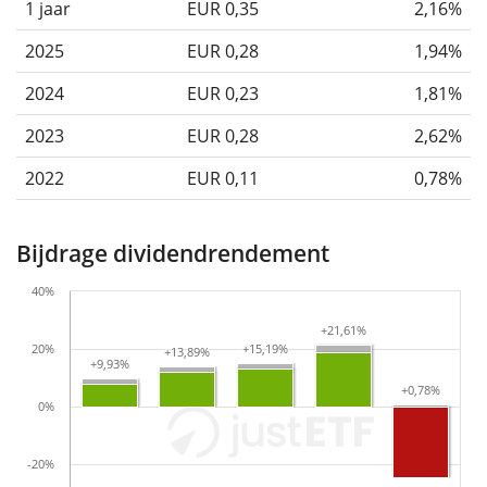
1 jaar
EUR 0,35
2,16%
2025
EUR 0,28
1,94%
2024
EUR 0,23
1,81%
2023
EUR 0,28
2,62%
2022
EUR 0,11
0,78%
Bijdrage dividendrendement
40%
+21,61%
+21,61%
20%
+15,19%
+15,19%
+13,89%
+13,89%
+9,93%
+9,93%
+0,78%
+0,78%
0%
-20%