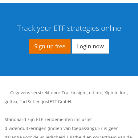
Track your ETF strategies online
Sign up free
Login now
— Gegevens verstrekt door
Trackinsight
,
etfinfo
,
Xignite Inc.
,
gettex
,
FactSet
en justETF GmbH.
Standaard zijn ETF-rendementen inclusief
dividenduitkeringen (indien van toepassing). Er is geen
garantie voor de volledigheid, juistheid en correctheid van de