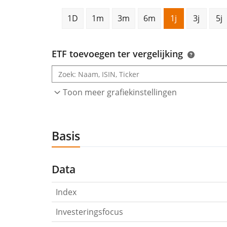
1D
1m
3m
6m
1j
3j
5j
ETF toevoegen ter vergelijking
Toon meer grafiekinstellingen
Basis
Data
Index
Investeringsfocus