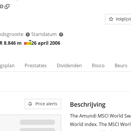
D
Volglijst
ndsgrootte
Startdatum
R 8.846
m
26 april 2006
ngsplan
Prestaties
Dividenden
Risico
Beurs
Beschrijving
Price alerts
The Amundi MSCI World Swap
World index. The MSCI Worl