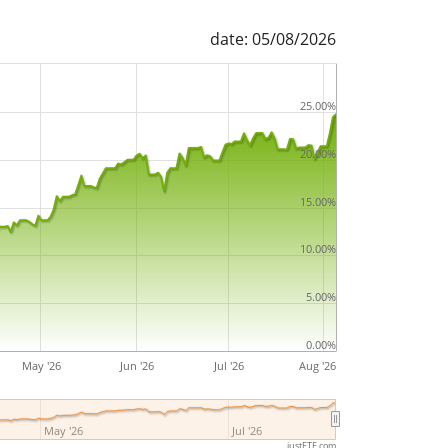
date: 05/08/2026
25.00%
20.00%
15.00%
10.00%
5.00%
0.00%
May '26
Jun '26
Jul '26
Aug '26
May '26
Jul '26
justETF.com