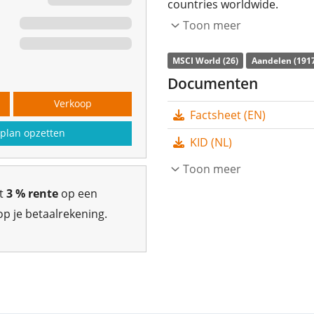
countries worldwide.
Toon meer
The ETF's
TER
(total expens
replicates the performance 
MSCI World (26)
Aandelen (191
swap
. The dividends in the
Documenten
Verkoop
The Amundi MSCI World Swap 
Factsheet (EN)
8.846m Euro assets unde
plan opzetten
KID (NL)
april 2006
and is
domiciled
Toon meer
gt
3 % rente
op een
p je betaalrekening.