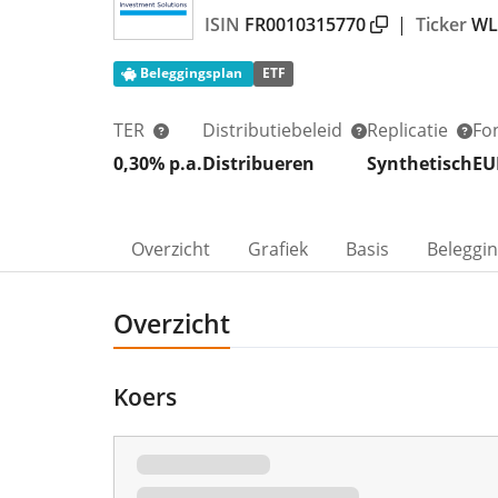
ISIN
FR0010315770
|
Ticker
WL
Beleggingsplan
ETF
TER
Distributiebeleid
Replicatie
Fo
0,30% p.a.
Distribueren
Synthetisch
EU
Overzicht
Grafiek
Basis
Beleggi
Overzicht
Koers