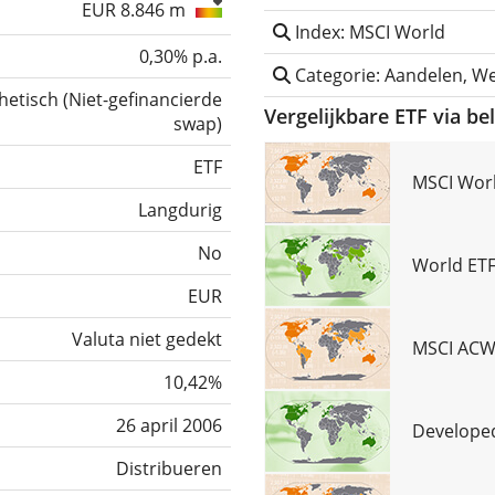
EUR 8.846 m
Index: MSCI World
0,30% p.a.
Categorie: Aandelen, W
hetisch
(
Niet-gefinancierde
Vergelijkbare ETF via be
swap
)
ETF
MSCI Worl
Langdurig
No
World ETF
EUR
Valuta niet gedekt
MSCI ACWI
10,42%
26 april 2006
Developed
Distribueren