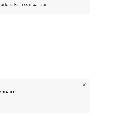
World ETFs in comparison
onnaire
.