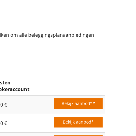
ruiken om alle beleggingsplanaanbiedingen
sten
okeraccount
Bekijk aanbod**
00 €
Bekijk aanbod*
00 €