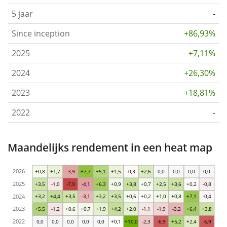
5 jaar
-
Since inception
+86,93%
2025
+7,11%
2024
+26,30%
2023
+18,81%
2022
-
Maandelijks rendement in een heat map
2026
+0,8
+1,7
-3,9
+7,7
+5,1
+1,5
-0,3
+2,6
0,0
0,0
0,0
0,0
2025
+3,5
-1,0
-7,9
-4,1
+6,3
+0,9
+3,8
+0,7
+2,5
+3,6
+0,2
-0,8
2024
+3,2
+4,4
+3,5
-3,1
+3,2
+3,5
+0,6
+0,2
+1,0
+0,8
+7,1
-0,4
2023
+5,5
-1,2
+0,6
+0,7
+1,9
+4,2
+2,0
-1,1
-1,9
-3,2
+6,4
+3,8
2022
0,0
0,0
0,0
0,0
0,0
+0,1
+10,0
-2,3
-6,9
+5,2
+2,4
-6,9