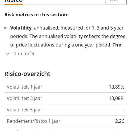
Risk metrics in this section:
Volatility
, annualised, measured for 1, 3 and 5 year
periods. The annualised volatility reflects the degree
of price fluctuations during a one year period.
The
higher the volatility, the more significantly the
Toon meer
price of the asset (stock, ETF, etc.) has changed in
the past.
Assets with higher volatility are generally
Risico-overzicht
considered more risky. We calculate the volatility
Volatiliteit 1 jaar
10,89%
based on the data for the past 1, 3 and 5 years so
that you can see if price fluctuations for the ETF
Volatiliteit 3 jaar
13,08%
became stronger or weaker over time.
Volatiliteit 5 jaar
-
Return per risk
for 1, 3 and 5 year periods. This is
Rendement/Risico 1 jaar
2,26
the annualised (i.e. converted to a one year period)