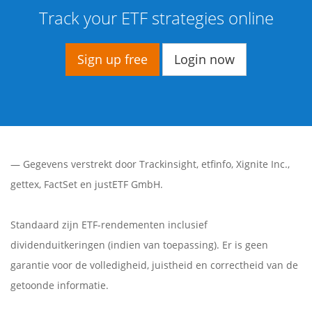
Track your ETF strategies online
Sign up free
Login now
— Gegevens verstrekt door
Trackinsight
,
etfinfo
,
Xignite Inc.
,
gettex
,
FactSet
en justETF GmbH.
Standaard zijn ETF-rendementen inclusief
dividenduitkeringen (indien van toepassing). Er is geen
garantie voor de volledigheid, juistheid en correctheid van de
getoonde informatie.