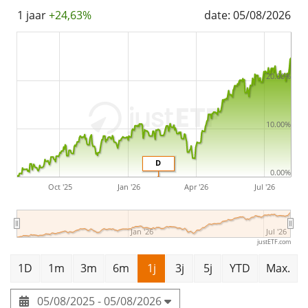
1 jaar
+24,63%
date: 05/08/2026
20.00%
10.00%
D
0.00%
Oct '25
Jan '26
Apr '26
Jul '26
Jan '26
Jul '26
justETF.com
1D
1m
3m
6m
1j
3j
5j
YTD
Max.
05/08/2025 - 05/08/2026