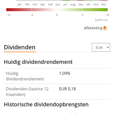
jan.
feb.
mrt.
apr.
mei
jun.
jul.
aug.
sep.
okt.
nov.
dec.
-10
-5
0
5
10
justETF.com
Afbeelding
Dividenden
Huidig dividendrendement
Huidig
1,09%
dividendrendement
Dividenden (laatste 12
EUR 0,18
maanden)
Historische dividendopbrengsten