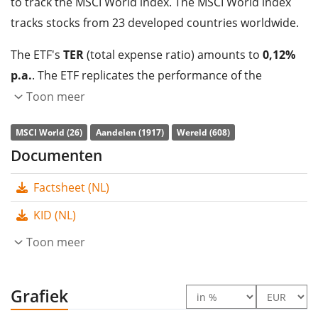
to track the MSCI World index. The MSCI World index
tracks stocks from 23 developed countries worldwide.
The ETF's
TER
(total expense ratio) amounts to
0,12%
p.a.
. The ETF replicates the performance of the
underlying index by
full replication
(buying all the
Toon meer
index constituents). The dividends in the ETF are
MSCI World (26)
Aandelen (1917)
Wereld (608)
distributed
to the investors (Jaarlijks).
Documenten
The Amundi Core MSCI World UCITS ETF USD Dist is a
Factsheet (NL)
very large ETF with
1.657m Euro assets under
management
. The ETF was
launched on 9 juni 2022
KID (NL)
and is
domiciled in Ierland
.
Toon meer
Grafiek