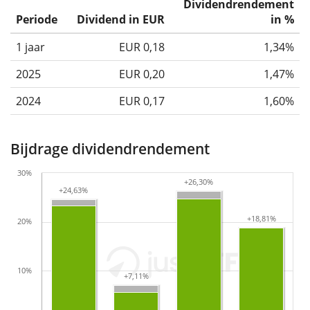
Dividendrendement
Periode
Dividend in EUR
in %
1 jaar
EUR 0,18
1,34%
2025
EUR 0,20
1,47%
2024
EUR 0,17
1,60%
Bijdrage dividendrendement
30%
+26,30%
+26,30%
+24,63%
+24,63%
+18,81%
+18,81%
20%
10%
+7,11%
+7,11%