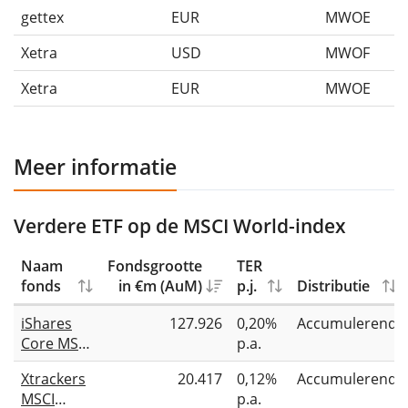
gettex
EUR
MWOE
Xetra
USD
MWOF
Xetra
EUR
MWOE
Meer informatie
Verdere ETF op de MSCI World-index
Naam
Fondsgrootte
TER
fonds
in €m (AuM)
p.j.
Distributie
iShares
127.926
0,20%
Accumulerend
Core MSCI
p.a.
World
Xtrackers
20.417
0,12%
Accumulerend
UCITS ETF
MSCI
p.a.
USD (Acc)