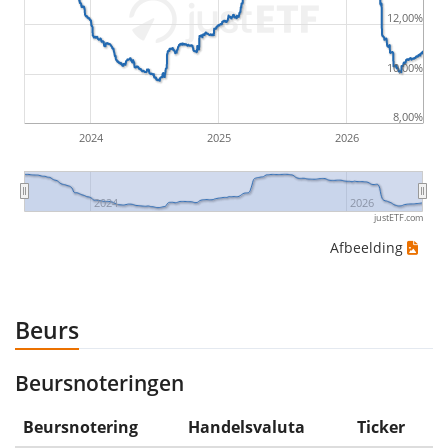
12,00%
would be (5€ - 10€)/10€ = -50%.
10,00%
ETF-rendementen zijn inclusief dividenduitkeringen
(indien van toepassing).
8,00%
2024
2025
2026
2024
2026
justETF.com
Afbeelding
Beurs
Beursnoteringen
Beursnotering
Handelsvaluta
Ticker