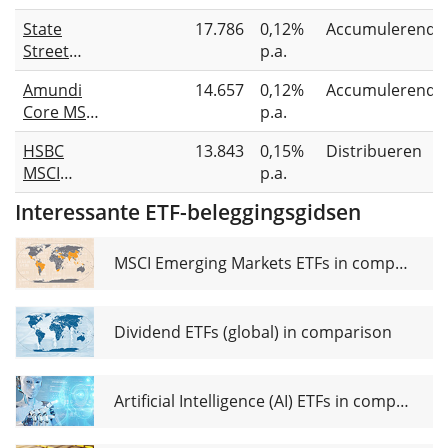
World
State
17.786
0,12%
Accumulerend
UCITS ETF
Street
p.a.
1C
SPDR
Amundi
14.657
0,12%
Accumulerend
MSCI
Core MSCI
p.a.
World
World
UCITS ETF
HSBC
13.843
0,15%
Distribueren
UCITS ETF
USD
MSCI
p.a.
Acc
Unhedged
World
Interessante ETF-beleggingsgidsen
UCITS ETF
USD
MSCI Emerging Markets ETFs in comparison
Dividend ETFs (global) in comparison
Artificial Intelligence (AI) ETFs in comparison