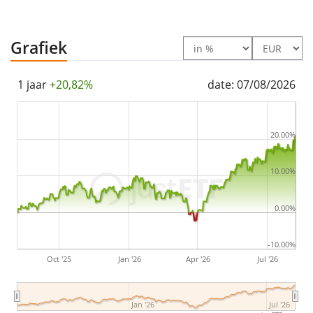
accumulated
and reinvested in the ETF.
The State Street SPDR S&P Developed Quality
Grafiek
Aristocrats UCITS ETF USD Unhedged (Acc) is a small
ETF with
34m Euro assets under management
. The
1 jaar
+20,82%
date: 07/08/2026
ETF was
launched on 6 december 2024
and is
domiciled in Ierland
.
20.00%
10.00%
0.00%
-10.00%
Oct '25
Jan '26
Apr '26
Jul '26
Jan '26
Jul '26