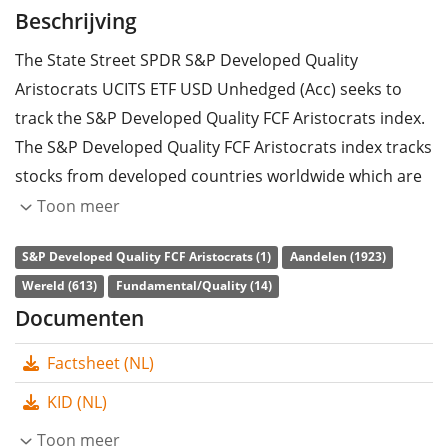
Beschrijving
The State Street SPDR S&P Developed Quality
Aristocrats UCITS ETF USD Unhedged (Acc) seeks to
track the S&P Developed Quality FCF Aristocrats index.
The S&P Developed Quality FCF Aristocrats index tracks
stocks from developed countries worldwide which are
selected according to the quality factor strategy.
Toon meer
The ETF's
TER
(total expense ratio) amounts to
0,35%
S&P Developed Quality FCF Aristocrats (1)
Aandelen (1923)
p.a.
. The State Street SPDR S&P Developed Quality
Wereld (613)
Fundamental/Quality (14)
Aristocrats UCITS ETF USD Unhedged (Acc) is the only
Documenten
ETF that tracks the S&P Developed Quality FCF
Factsheet (NL)
Aristocrats index. The ETF replicates the performance
of the underlying index by
full replication
(buying all
KID (NL)
the index constituents). The dividends in the ETF are
Toon meer