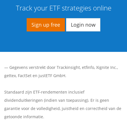
Track your ETF strategies online
Sign up free
Login now
— Gegevens verstrekt door
Trackinsight
,
etfinfo
,
Xignite Inc.
,
gettex
,
FactSet
en justETF GmbH.
Standaard zijn ETF-rendementen inclusief
dividenduitkeringen (indien van toepassing). Er is geen
garantie voor de volledigheid, juistheid en correctheid van de
getoonde informatie.