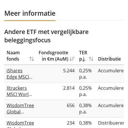
Meer informatie
Andere ETF met vergelijkbare
beleggingsfocus
Naam
Fondsgrootte
TER
fonds
in €m (AuM)
p.j.
Distributie
iShares
5.244
0,25%
Accumuleren
Edge MSCI
p.a.
World
Xtrackers
2.814
0,25%
Accumuleren
Quality
MSCI World
p.a.
Factor UCITS
Quality
ETF (Acc)
WisdomTree
656
0,38%
Accumuleren
UCITS ETF
Global
p.a.
1C
Quality
WisdomTree
234
0,38%
Distribueren
Dividend