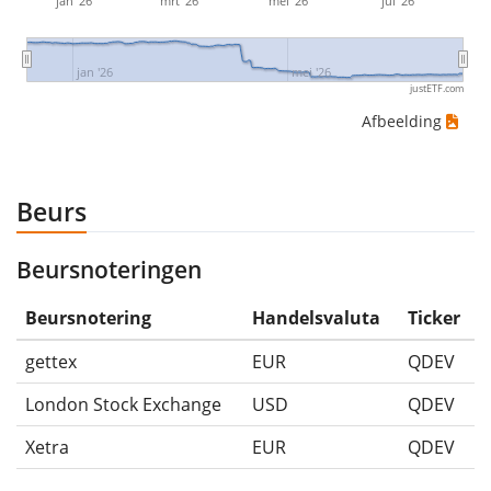
jan '26
mrt '26
mei '26
jul '26
jan '26
mei '26
justETF.com
Afbeelding
Beurs
Beursnoteringen
Beursnotering
Handelsvaluta
Ticker
gettex
EUR
QDEV
London Stock Exchange
USD
QDEV
Xetra
EUR
QDEV