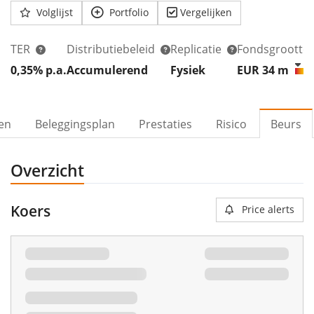
Volglijst
Portfolio
Vergelijken
TER
Distributiebeleid
Replicatie
Fondsgrootte
0,35% p.a.
Accumulerend
Fysiek
EUR 34
m
ven
Beleggingsplan
Prestaties
Risico
Beurs
Overzicht
Koers
Price alerts