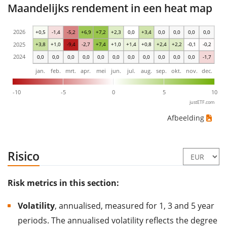
Maandelijks rendement in een heat map
2026
+0,5
-1,4
-5,2
+6,9
+7,2
+2,3
0,0
+3,4
0,0
0,0
0,0
0,0
2025
+3,8
+1,0
-9,4
-2,7
+7,4
+1,0
+1,4
+0,8
+2,4
+2,2
-0,1
-0,2
2024
0,0
0,0
0,0
0,0
0,0
0,0
0,0
0,0
0,0
0,0
0,0
-1,7
jan.
feb.
mrt.
apr.
mei
jun.
jul.
aug.
sep.
okt.
nov.
dec.
-10
-5
0
5
10
justETF.com
Afbeelding
Risico
Risk metrics in this section:
Volatility
, annualised, measured for 1, 3 and 5 year
periods. The annualised volatility reflects the degree