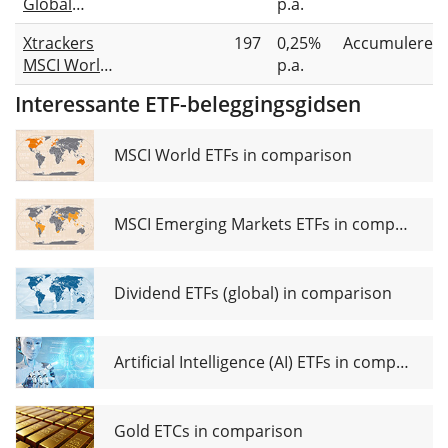
Global
p.a.
Growth
Quality
UCITS ETF
Xtrackers
197
0,25%
Accumuleren
Dividend
USD Acc
MSCI World
p.a.
Growth
Quality ESG
UCITS ETF
Interessante ETF-beleggingsgidsen
UCITS ETF
USD
1C
MSCI World ETFs in comparison
MSCI Emerging Markets ETFs in comparison
Dividend ETFs (global) in comparison
Artificial Intelligence (AI) ETFs in comparison
Gold ETCs in comparison