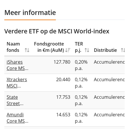
Meer informatie
Verdere ETF op de MSCI World-index
Naam
Fondsgrootte
TER
fonds
in €m (AuM)
p.j.
Distributie
iShares
127.780
0,20%
Accumulerend
Core MSCI
p.a.
World
Xtrackers
20.440
0,12%
Accumulerend
UCITS ETF
MSCI
p.a.
USD (Acc)
World
State
17.753
0,12%
Accumulerend
UCITS ETF
Street
p.a.
1C
SPDR
Amundi
14.653
0,12%
Accumulerend
MSCI
Core MSCI
p.a.
World
World
UCITS ETF