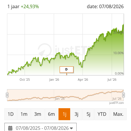
1 jaar
+24,93%
date: 07/08/2026
20.00%
10.00%
D
0.00%
Oct '25
Jan '26
Apr '26
Jul '26
Jan '26
Jul '26
justETF.com
1D
1m
3m
6m
1j
3j
5j
YTD
Max.
07/08/2025 - 07/08/2026