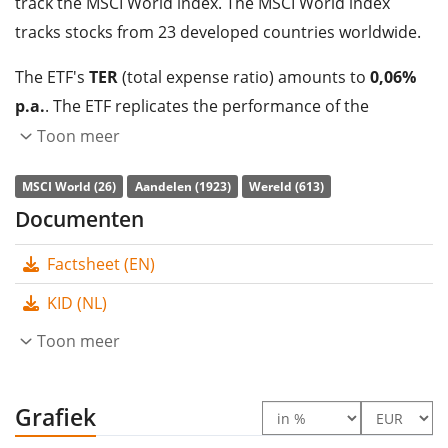
track the MSCI World index. The MSCI World index
tracks stocks from 23 developed countries worldwide.
The ETF's
TER
(total expense ratio) amounts to
0,06%
p.a.
. The ETF replicates the performance of the
underlying index by
full replication
(buying all the
Toon meer
index constituents). The dividends in the ETF are
MSCI World (26)
Aandelen (1923)
Wereld (613)
distributed
to the investors (Halfjaarlijks).
Documenten
The UBS Core MSCI World UCITS ETF USD dis is a very
Factsheet (EN)
large ETF with
1.984m Euro assets under
management
. The ETF was
launched on 11 april 2012
KID (NL)
and is
domiciled in Ierland
.
Toon meer
Grafiek