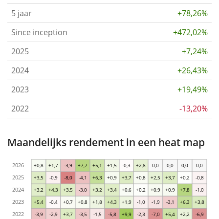
5 jaar
+78,26%
Since inception
+472,02%
2025
+7,24%
2024
+26,43%
2023
+19,49%
2022
-13,20%
Maandelijks rendement in een heat map
2026
+0,8
+1,7
-3,9
+7,7
+5,1
+1,5
-0,3
+2,8
0,0
0,0
0,0
0,0
2025
+3,5
-0,9
-8,0
-4,1
+6,3
+0,9
+3,7
+0,8
+2,5
+3,7
+0,2
-0,8
2024
+3,2
+4,3
+3,5
-3,0
+3,2
+3,4
+0,6
+0,2
+0,9
+0,9
+7,8
-1,0
2023
+5,4
-0,4
+0,7
+0,8
+1,8
+4,3
+1,9
-1,0
-1,9
-3,1
+6,3
+3,8
2022
-3,9
-2,9
+3,7
-3,5
-1,5
-5,8
+9,9
-2,3
-7,0
+5,4
+2,2
-6,9