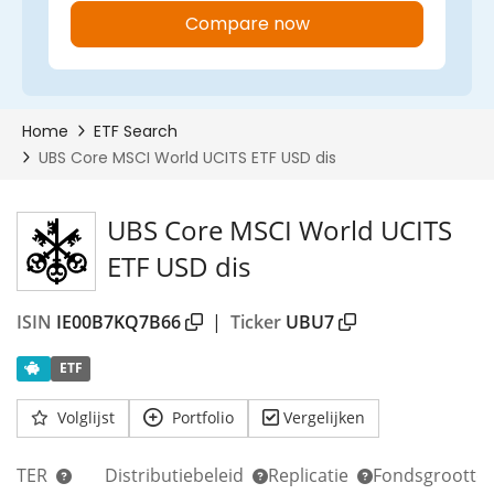
UBS Core MSCI World UCITS
ETF USD dis
ISIN
IE00B7KQ7B66
|
Ticker
UBU7
00%
ETF
Volglijst
Portfolio
Vergelijken
TER
Distributiebeleid
Replicatie
Fondsgrootte