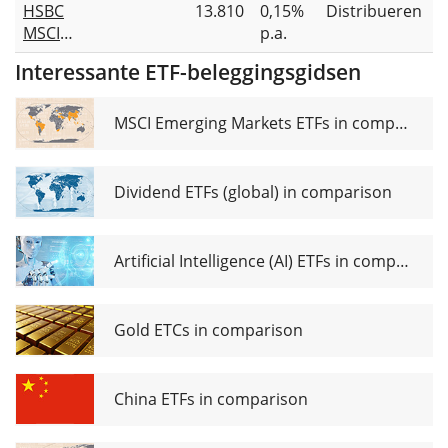
HSBC
13.810
0,15%
Distribueren
UCITS ETF
USD
MSCI
p.a.
Acc
Unhedged
World
Interessante ETF-beleggingsgidsen
UCITS ETF
USD
MSCI Emerging Markets ETFs in comparison
Dividend ETFs (global) in comparison
Artificial Intelligence (AI) ETFs in comparison
Gold ETCs in comparison
China ETFs in comparison