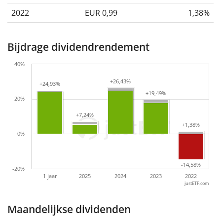
2022
EUR 0,99
1,38%
Bijdrage dividendrendement
40%
+26,43%
+26,43%
+24,93%
+24,93%
+19,49%
+19,49%
20%
+7,24%
+7,24%
+1,38%
+1,38%
0%
-14,58%
-14,58%
-20%
1 jaar
2025
2024
2023
2022
justETF.com
Maandelijkse dividenden