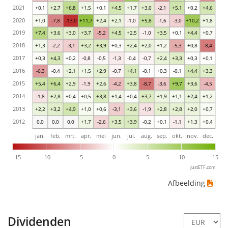
2021
+0,1
+2,7
+6,8
+1,5
+0,1
+4,5
+1,7
+3,0
-2,1
+5,1
+0,2
+4,6
2020
+1,0
-7,8
-13,0
+11,7
+2,4
+2,1
-1,0
+5,8
-1,6
-3,0
+10,2
+1,8
2019
+7,4
+3,6
+3,0
+3,7
-5,2
+4,5
+2,5
-1,0
+3,5
+0,1
+4,4
+0,7
2018
+1,3
-2,2
-3,1
+3,2
+3,9
+0,3
+2,4
+2,0
+1,2
-5,3
+0,8
-8,4
2017
+0,3
+4,3
+0,2
-0,8
-0,5
-1,3
-0,4
-0,7
+2,4
+3,3
+0,3
+0,1
2016
-6,3
-0,4
+2,1
+1,5
+2,9
-0,7
+4,1
-0,1
+0,3
-0,1
+4,4
+3,3
2015
+5,4
+6,4
+2,9
-1,9
+2,6
-4,2
+3,8
-8,7
-3,6
+9,7
+3,6
-4,5
2014
-1,8
+2,8
+0,4
+0,5
+3,8
+1,4
+0,4
+3,7
+1,9
+1,1
+2,4
+1,2
2013
+2,2
+3,2
+4,9
+1,0
+0,6
-3,1
+3,6
-1,9
+2,8
+2,8
+2,0
+0,7
2012
0,0
0,0
0,0
+1,7
-2,6
+3,5
+3,9
-0,2
+0,1
-1,1
+1,3
+0,4
jan.
feb.
mrt.
apr.
mei
jun.
jul.
aug.
sep.
okt.
nov.
dec.
-15
-10
-5
0
5
10
15
justETF.com
Afbeelding
Dividenden