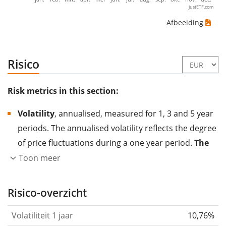
justETF.com
Afbeelding
Risico
Risk metrics in this section:
Volatility
, annualised, measured for 1, 3 and 5 year
periods. The annualised volatility reflects the degree
of price fluctuations during a one year period.
The
higher the volatility, the more significantly the
Toon meer
price of the asset (stock, ETF, etc.) has changed in
the past.
Assets with higher volatility are generally
Risico-overzicht
considered more risky. We calculate the volatility
Volatiliteit 1 jaar
10,76%
based on the data for the past 1, 3 and 5 years so