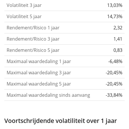
that you can see if price fluctuations for the ETF
Volatiliteit 3 jaar
13,03%
became stronger or weaker over time.
Volatiliteit 5 jaar
14,73%
Return per risk
for 1, 3 and 5 year periods. This is
Rendement/Risico 1 jaar
2,32
the annualised (i.e. converted to a one year period)
past return divided by the past annualised volatility.
Rendement/Risico 3 jaar
1,41
The metric puts the historical return of an asset
Rendement/Risico 5 jaar
0,83
in relation to its historical risk
and gives you a
Maximaal waardedaling 1 jaar
-6,48%
retrospective indication of the degree of price
fluctuation you had to bear with in order to obtain
Maximaal waardedaling 3 jaar
-20,45%
the return. We calculate this parameter for 1, 3 and
Maximaal waardedaling 5 jaar
-20,45%
5 year periods to display its evolution over time.
Maximaal waardedaling sinds aanvang
-33,84%
Maximum drawdown
for a period.
This shows the
worst possible loss an investor could have
suffered during the respective period
, by first
Voortschrijdende volatiliteit over 1 jaar
buying and subsequently selling the asset at the