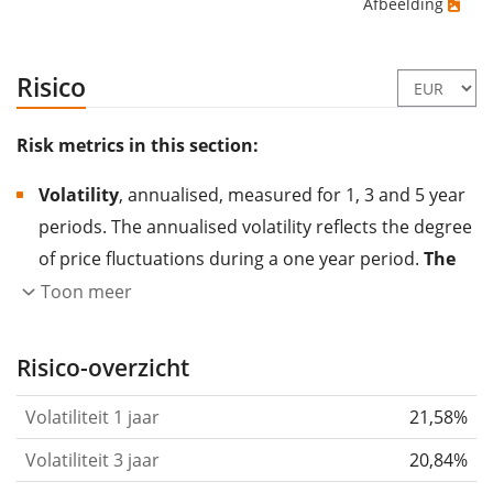
Afbeelding
Risico
Risk metrics in this section:
Volatility
, annualised, measured for 1, 3 and 5 year
periods. The annualised volatility reflects the degree
of price fluctuations during a one year period.
The
higher the volatility, the more significantly the
Toon meer
price of the asset (stock, ETF, etc.) has changed in
the past.
Assets with higher volatility are generally
Risico-overzicht
considered more risky. We calculate the volatility
Volatiliteit 1 jaar
21,58%
based on the data for the past 1, 3 and 5 years so
that you can see if price fluctuations for the ETF
Volatiliteit 3 jaar
20,84%
became stronger or weaker over time.