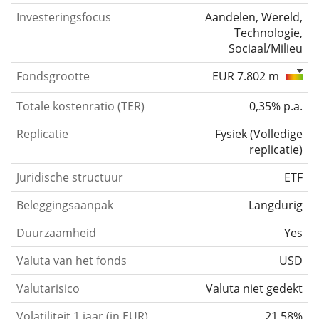
Investeringsfocus
Aandelen, Wereld,
Technologie,
Sociaal/Milieu
Fondsgrootte
EUR 7.802 m
Totale kostenratio (TER)
0,35% p.a.
Replicatie
Fysiek
(
Volledige
replicatie
)
Juridische structuur
ETF
Beleggingsaanpak
Langdurig
Duurzaamheid
Yes
Valuta van het fonds
USD
Valutarisico
Valuta niet gedekt
Volatiliteit 1 jaar (in EUR)
21,58%