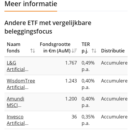
Meer informatie
Andere ETF met vergelijkbare
beleggingsfocus
Naam
Fondsgrootte
TER
fonds
in €m (AuM)
p.j.
Distributie
L&G
1.767
0,49%
Accumuleren
Artificial
p.a.
Intelligence
WisdomTree
1.243
0,40%
Accumuleren
UCITS ETF
Artificial
p.a.
Intelligence
Amundi
1.200
0,40%
Accumuleren
UCITS ETF
MSCI
p.a.
USD Acc
Robotics &
Invesco
36
0,35%
Accumuleren
AI UCITS ETF
Artificial
p.a.
Acc
Intelligence