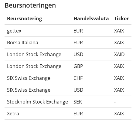
Beursnoteringen
Beursnotering
Handelsvaluta
Ticker
gettex
EUR
XAIX
Borsa Italiana
EUR
XAIX
London Stock Exchange
USD
XAID
London Stock Exchange
GBP
XAIX
SIX Swiss Exchange
CHF
XAIX
SIX Swiss Exchange
USD
XAIX
Stockholm Stock Exchange
SEK
-
Xetra
EUR
XAIX