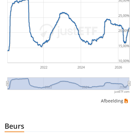
30,00%
20€, an investor would have suffered the worst loss
by buying for 10€ and subsequently selling for 5€.
25,00%
Therefore in this case the maximum drawdown
20,00%
would be (5€ - 10€)/10€ = -50%.
15,00%
ETF-rendementen zijn inclusief dividenduitkeringen
(indien van toepassing).
10,00%
2022
2024
2026
2022
2024
2026
justETF.com
Afbeelding
Beurs