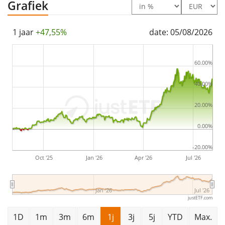
Grafiek
The Xtrackers Artificial Intelligence & Big Data UCITS
ETF 1C is a very large ETF with
7.802m Euro assets
1 jaar
+47,55%
date: 05/08/2026
under management
. The ETF was
launched on 29
januari 2019
and is
domiciled in Ierland
.
60.00%
40.00%
20.00%
0.00%
-20.00%
Oct '25
Jan '26
Apr '26
Jul '26
Jan '26
Jul '26
justETF.com
1D
1m
3m
6m
1j
3j
5j
YTD
Max.