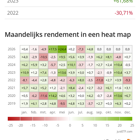
2023
+61,68%
2022
-30,71%
Maandelijks rendement in een heat map
2026
+0,4
-1,6
-4,9
+17,5
+24,4
+0,2
-7,3
+4,8
0,0
0,0
0,0
0,0
2025
+4,0
-2,9
-10,5
-2,5
+9,5
+5,6
+3,9
-1,9
+6,2
+8,1
-4,8
+0,7
2024
+6,2
+5,9
+3,2
-5,7
+2,5
+10,1
-3,7
-1,7
+2,7
+2,4
+10,4
-0,5
2023
+10,9
+1,2
+7,4
-1,3
+13,6
+3,9
+3,0
+0,7
-2,1
-0,9
+10,4
+3,7
2022
-8,1
-4,4
+2,8
-4,8
-4,2
-6,3
+8,0
-3,5
-11,0
+2,7
+3,9
-9,3
2021
+5,7
+4,2
+5,2
+1,2
-2,1
+8,4
-2,4
+2,7
-3,2
+6,1
+1,6
+3,1
2020
+0,5
-6,2
-11,6
+14,2
+4,6
+3,2
+0,0
+4,2
-0,7
-2,4
+13,6
+6,7
2019
+1,9
+6,1
+2,8
+4,8
-9,5
+4,8
+3,3
-3,7
+2,7
+0,3
+6,3
+0,2
jan.
feb.
mrt.
apr.
mei
jun.
jul.
aug.
sep.
okt.
nov.
dec.
-25
-20
-15
-10
-5
0
5
10
15
20
25
justETF.com