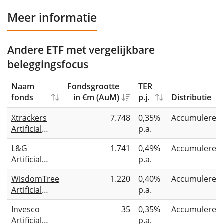
Meer informatie
Andere ETF met vergelijkbare
beleggingsfocus
Naam
Fondsgrootte
TER
fonds
in €m (AuM)
p.j.
Distributie
Xtrackers
7.748
0,35%
Accumuleren
Artificial
p.a.
Intelligence
L&G
1.741
0,49%
Accumuleren
& Big Data
Artificial
p.a.
UCITS ETF
Intelligence
1C
WisdomTree
1.220
0,40%
Accumuleren
UCITS ETF
Artificial
p.a.
Intelligence
Invesco
35
0,35%
Accumuleren
UCITS ETF
Artificial
p.a.
USD Acc