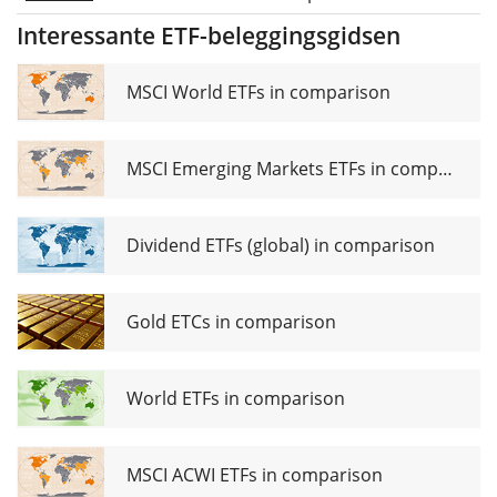
Intelligence
Interessante ETF-beleggingsgidsen
Enablers
UCITS ETF
Acc
MSCI World ETFs in comparison
MSCI Emerging Markets ETFs in comparison
Dividend ETFs (global) in comparison
Gold ETCs in comparison
World ETFs in comparison
MSCI ACWI ETFs in comparison