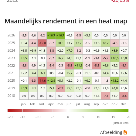
Maandelijks rendement in een heat map
2026
-2,5
-1,6
-3,2
+16,7
+16,7
+0,6
-3,5
+3,9
0,0
0,0
0,0
0,0
2025
+3,4
-4,4
-12,0
-3,7
+8,3
+3,7
+7,2
-1,5
+3,8
+8,7
-4,8
-1,6
2024
+3,5
+3,9
+1,8
-5,8
+2,0
+7,0
-3,2
-0,3
+0,9
+1,3
+8,9
+0,7
2023
+8,5
+1,1
+0,1
-3,7
+6,2
+4,9
+2,1
-1,9
-3,4
-5,7
+10,5
+6,0
2022
-5,8
-1,9
+1,3
-5,4
-2,3
-8,8
+11,6
-2,6
-8,5
+6,6
+3,2
-8,1
2021
+2,2
+4,4
+6,1
+0,9
-0,4
+5,7
-0,3
+1,6
-0,8
+4,4
+0,6
+2,6
2020
+0,1
-6,3
-14,6
+12,9
+5,1
+2,2
-0,1
+6,0
-0,4
-1,8
+13,2
+4,4
2019
+9,9
+4,1
+1,3
+5,1
-7,3
+5,3
+3,3
-2,0
+2,8
+1,0
+4,8
+0,6
2018
0,0
0,0
0,0
0,0
0,0
0,0
0,0
0,0
+1,8
-7,1
+1,7
-8,4
jan.
feb.
mrt.
apr.
mei
jun.
jul.
aug.
sep.
okt.
nov.
dec.
-20
-15
-10
-5
0
5
10
15
20
justETF.com
Afbeelding