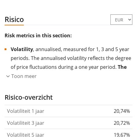
Risico
Risk metrics in this section:
Volatility
, annualised, measured for 1, 3 and 5 year
periods. The annualised volatility reflects the degree
of price fluctuations during a one year period.
The
higher the volatility, the more significantly the
Toon meer
price of the asset (stock, ETF, etc.) has changed in
the past.
Assets with higher volatility are generally
Risico-overzicht
considered more risky. We calculate the volatility
Volatiliteit 1 jaar
20,74%
based on the data for the past 1, 3 and 5 years so
that you can see if price fluctuations for the ETF
Volatiliteit 3 jaar
20,72%
became stronger or weaker over time.
Volatiliteit 5 jaar
19,67%