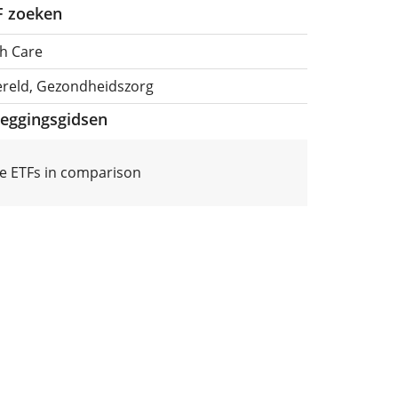
TF zoeken
h Care
ereld, Gezondheidszorg
leggingsgidsen
e ETFs in comparison