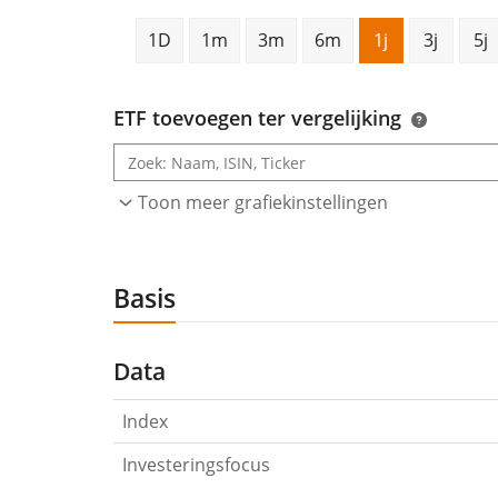
1D
1m
3m
6m
1j
3j
5j
ETF toevoegen ter vergelijking
Toon meer grafiekinstellingen
Basis
Data
Index
Investeringsfocus