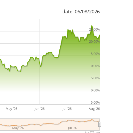
date: 06/08/2026
25.00%
20.00%
15.00%
10.00%
5.00%
0.00%
-5.00%
May '26
Jun '26
Jul '26
Aug '26
May '26
Jul '26
justETF.com