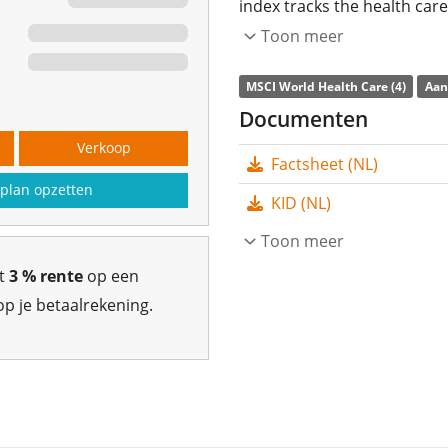
index tracks the health car
(GICS sector classification).
Toon meer
The ETF's
TER
(total expens
MSCI World Health Care (4)
Aan
replicates the performance 
Documenten
(buying all the index consti
Verkoop
Factsheet (NL)
accumulated
and reinveste
plan opzetten
KID (NL)
The State Street SPDR MSCI
ETF with
Toon meer
578m Euro asset
on 29 april 2016
and is
domi
gt
3 % rente
op een
p je betaalrekening.