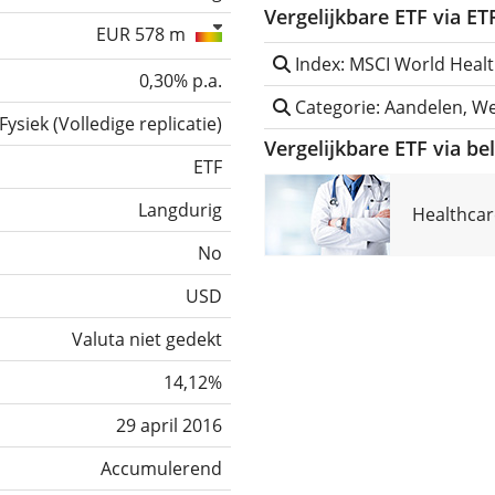
Vergelijkbare ETF via E
EUR 578 m
Index: MSCI World Healt
0,30% p.a.
Categorie: Aandelen, W
Fysiek
(
Volledige replicatie
)
Vergelijkbare ETF via be
ETF
Langdurig
Healthcar
No
USD
Valuta niet gedekt
14,12%
29 april 2016
Accumulerend