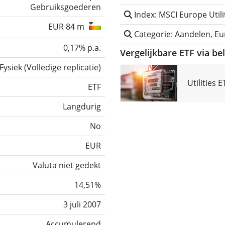
Gebruiksgoederen
Index: MSCI Europe Util
EUR 84 m
Categorie: Aandelen, E
0,17% p.a.
Vergelijkbare ETF via be
Fysiek
(
Volledige replicatie
)
Utilities 
ETF
Langdurig
No
EUR
Valuta niet gedekt
14,51%
3 juli 2007
Accumulerend