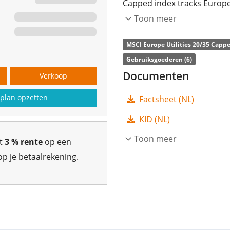
Capped index tracks Europea
The weight of the largest c
Toon meer
weights of all other consti
MSCI Europe Utilities 20/35 Cappe
The ETF's
TER
(total expens
Gebruiksgoederen (6)
MSCI Europe Utilities UCITS 
Documenten
Verkoop
MSCI Europe Utilities 20/35
plan opzetten
Factsheet (NL)
performance of the underly
index constituents). The di
KID (NL)
reinvested in the ETF.
Toon meer
gt
3 % rente
op een
The Xtrackers MSCI Europe U
p je betaalrekening.
Euro assets under mana
and is
domiciled in Luxem