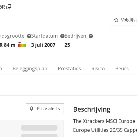
6R
Volglijst
ndsgrootte
Startdatum
Bedrijven
R 84
m
3 juli 2007
25
n
Beleggingsplan
Prestaties
Risico
Beurs
Beschrijving
Price alerts
The Xtrackers MSCI Europe U
Europe Utilities 20/35 Capp