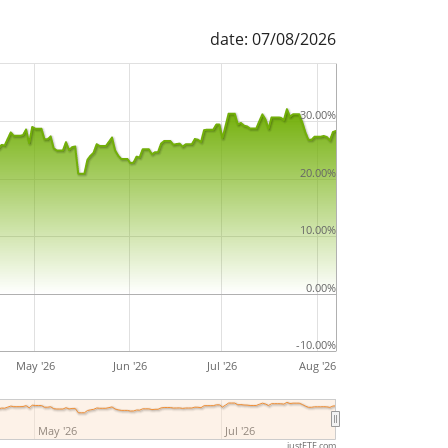
date: 07/08/2026
30.00%
20.00%
10.00%
0.00%
-10.00%
May '26
Jun '26
Jul '26
Aug '26
May '26
Jul '26
justETF.com