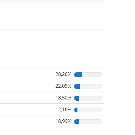
28,26%
22,09%
18,50%
12,16%
18,99%