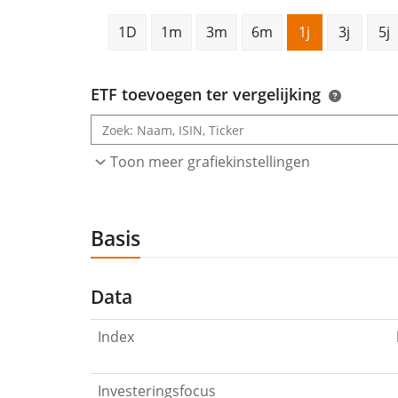
1D
1m
3m
6m
1j
3j
5j
ETF toevoegen ter vergelijking
Toon meer grafiekinstellingen
Basis
Data
Index
Investeringsfocus