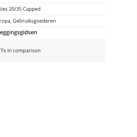
ities 20/35 Capped
uropa, Gebruiksgoederen
leggingsgidsen
ETFs in comparison