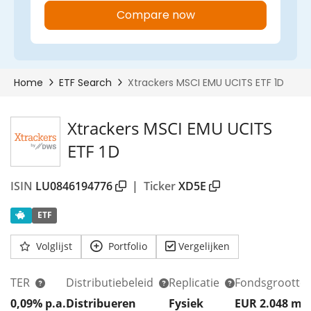
Xtrackers MSCI EMU UCITS
ETF 1D
ISIN
LU0846194776
|
Ticker
XD5E
00%
ETF
Volglijst
Portfolio
Vergelijken
TER
Distributiebeleid
Replicatie
Fondsgrootte
0,09% p.a.
Distribueren
Fysiek
EUR 2.048
m