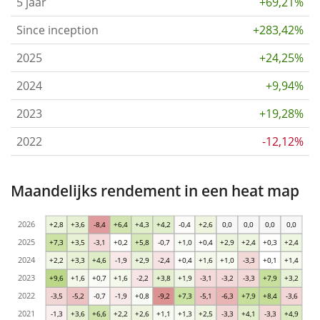
5 jaar
+69,21%
Since inception
+283,42%
2025
+24,25%
2024
+9,94%
2023
+19,28%
2022
-12,12%
Maandelijks rendement in een heat map
2026
+2,8
+3,6
-8,4
+6,4
+4,3
+4,2
-0,4
+2,6
0,0
0,0
0,0
0,0
2025
+7,3
+3,5
-3,1
+0,2
+5,8
-0,7
+1,0
+0,4
+2,9
+2,4
+0,3
+2,4
2024
+2,2
+3,3
+4,6
-1,9
+2,9
-2,4
+0,4
+1,6
+1,0
-3,3
+0,1
+1,4
2023
+9,6
+1,6
+0,7
+1,6
-2,2
+3,8
+1,9
-3,1
-3,2
-3,3
+7,9
+3,2
2022
-3,5
-5,2
-0,7
-1,9
+0,8
-9,2
+7,3
-5,1
-6,3
+7,9
+8,4
-3,6
2021
-1,3
+3,6
+6,6
+2,2
+2,6
+1,1
+1,3
+2,5
-3,3
+4,1
-3,3
+4,9