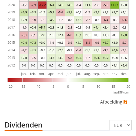
2020
-1,7
-7,9
-17,2
+6,4
+4,8
+4,9
-1,4
+3,4
-1,8
-5,6
+17,1
+2,0
2019
+6,9
+3,9
+1,3
+5,2
-5,6
+5,2
+0,2
-1,2
+3,7
+1,2
+2,7
+1,1
2018
+2,9
-3,8
-2,1
+4,9
-1,2
-0,8
+3,5
-2,7
-0,3
-6,4
-0,9
-6,4
2017
-1,0
+2,6
+5,4
+2,3
+1,8
-2,5
+0,3
-0,5
+4,4
+2,4
-2,0
-0,6
2016
-6,3
-3,1
+2,8
+1,3
+2,4
-6,0
+5,1
+1,3
+0,0
+1,3
-0,3
+7,0
2015
+7,4
+7,3
+3,0
-1,4
+0,6
-3,9
+4,7
-8,4
-4,6
+9,7
+3,0
-5,7
2014
-2,7
+4,5
+0,5
+1,6
+2,9
-0,2
-3,4
+1,8
+1,8
-3,3
+4,6
-2,8
2013
+2,8
-2,5
+0,2
+3,7
+3,5
-5,8
+6,6
-1,7
+6,4
+6,2
+0,8
+0,6
2012
0,0
0,0
0,0
0,0
0,0
0,0
0,0
0,0
0,0
0,0
+1,1
+2,4
jan.
feb.
mrt.
apr.
mei
jun.
jul.
aug.
sep.
okt.
nov.
dec.
-20
-15
-10
-5
0
5
10
15
20
justETF.com
Afbeelding
Dividenden