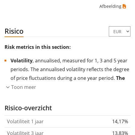
Afbeelding
Risico
Risk metrics in this section:
Volatility
, annualised, measured for 1, 3 and 5 year
periods. The annualised volatility reflects the degree
of price fluctuations during a one year period.
The
higher the volatility, the more significantly the
Toon meer
price of the asset (stock, ETF, etc.) has changed in
the past.
Assets with higher volatility are generally
Risico-overzicht
considered more risky. We calculate the volatility
Volatiliteit 1 jaar
14,17%
based on the data for the past 1, 3 and 5 years so
that you can see if price fluctuations for the ETF
Volatiliteit 3 jaar
13,83%