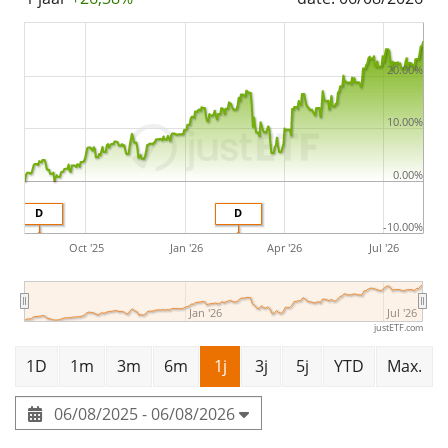
20.00%
10.00%
0.00%
D
D
-10.00%
Oct '25
Jan '26
Apr '26
Jul '26
Jan '26
Jul '26
justETF.com
1D
1m
3m
6m
1j
3j
5j
YTD
Max.
06/08/2025 - 06/08/2026