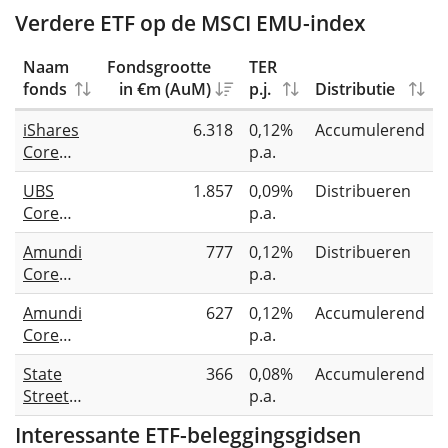
Verdere ETF op de MSCI EMU-index
Naam
Fondsgrootte
TER
fonds
in €m (AuM)
p.j.
Distributie
iShares
6.318
0,12%
Accumulerend
Core
p.a.
MSCI
UBS
1.857
0,09%
Distribueren
EMU
Core
p.a.
UCITS
MSCI
ETF EUR
Amundi
777
0,12%
Distribueren
EMU
(Acc)
Core
p.a.
UCITS
MSCI
ETF EUR
Amundi
627
0,12%
Accumulerend
EMU
dis
Core
p.a.
UCITS
MSCI
ETF Dist
State
366
0,08%
Accumulerend
EMU
Street
p.a.
UCITS
SPDR
ETF Acc
Interessante ETF-beleggingsgidsen
MSCI