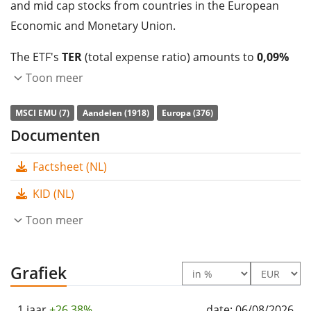
and mid cap stocks from countries in the European
Economic and Monetary Union.
The ETF's
TER
(total expense ratio) amounts to
0,09%
p.a.
. The ETF replicates the performance of the
Toon meer
underlying index by
full replication
(buying all the
MSCI EMU (7)
Aandelen (1918)
Europa (376)
index constituents). The dividends in the ETF are
Documenten
distributed
to the investors (Per kwartaal).
Factsheet (NL)
The Xtrackers MSCI EMU UCITS ETF 1D is a very large
ETF with
2.048m Euro assets under management
. The
KID (NL)
ETF was
launched on 28 november 2012
and is
Toon meer
domiciled in Luxemburg
.
Grafiek
1 jaar
+26,38%
date: 06/08/2026