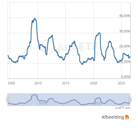
least favourable prices. For example, if there was the
following sequence of daily ETF prices: 10€, 5€, 12€,
40,00%
20€, an investor would have suffered the worst loss
by buying for 10€ and subsequently selling for 5€.
30,00%
Therefore in this case the maximum drawdown
20,00%
would be (5€ - 10€)/10€ = -50%.
10,00%
ETF-rendementen zijn inclusief dividenduitkeringen
(indien van toepassing).
0,00%
2005
2010
2015
2020
2025
2010
2020
justETF.com
Afbeelding