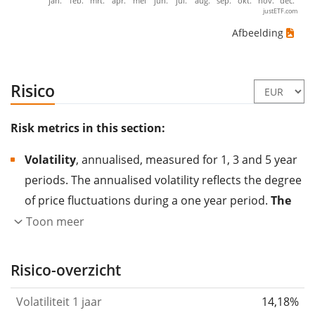
jan.
feb.
mrt.
apr.
mei
jun.
jul.
aug.
sep.
okt.
nov.
dec.
justETF.com
Afbeelding
Risico
Risk metrics in this section:
Volatility
, annualised, measured for 1, 3 and 5 year
periods. The annualised volatility reflects the degree
of price fluctuations during a one year period.
The
higher the volatility, the more significantly the
Toon meer
price of the asset (stock, ETF, etc.) has changed in
the past.
Assets with higher volatility are generally
Risico-overzicht
considered more risky. We calculate the volatility
Volatiliteit 1 jaar
14,18%
based on the data for the past 1, 3 and 5 years so