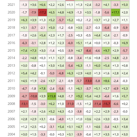
2021
-1,3
+3,6
+6,6
+2,2
+2,6
+1,1
+1,3
+2,4
-3,2
+4,1
-3,3
+5,0
2020
-1,7
-7,9
-17,2
+6,5
+4,8
+4,9
-1,3
+3,5
-1,8
-5,6
+17,1
+2,0
2019
+6,3
+3,9
+1,3
+5,2
-5,7
+5,2
+0,2
-1,2
+3,7
+1,2
+2,7
+1,1
2018
+3,1
-3,7
-2,1
+5,0
-1,2
-0,8
+3,5
-2,7
-0,3
-6,4
-0,9
-5,9
2017
-1,0
+2,6
+5,4
+2,3
+1,7
-2,5
+0,3
-0,5
+4,4
+2,4
-2,1
-0,9
2016
-6,3
-3,1
+2,8
+1,2
+2,3
-6,0
+5,1
+1,4
+0,0
+1,3
-0,3
+6,9
2015
+7,4
+7,3
+3,0
-1,4
+0,5
-3,9
+4,7
-8,4
-4,6
+9,7
+2,9
-5,7
2014
-2,2
+4,8
+0,3
+1,1
+2,7
-0,8
-3,4
+1,6
+0,8
-2,5
+4,8
-2,3
2013
+3,0
-0,8
+0,1
+3,0
+3,4
-5,4
+6,3
-1,1
+6,0
+5,4
+1,3
+0,8
2012
+5,4
+4,2
-0,1
-5,0
-6,8
+6,3
+2,9
+4,0
+1,3
+1,6
+2,8
+2,4
2011
+4,5
+1,9
-2,6
+3,7
-2,1
-0,9
-5,7
-13,0
-5,8
+8,6
-2,4
-0,3
2010
-4,7
-1,8
+7,8
-2,4
-5,6
-1,1
+6,1
-3,7
+5,1
+3,7
-4,9
+5,3
2009
-6,7
-10,8
+3,9
+15,8
+4,8
-1,7
+9,2
+5,4
+4,3
-4,4
+1,6
+5,7
2008
-13,1
-1,5
-3,0
+6,2
+1,0
-11,0
-1,5
+1,2
-11,4
-15,7
-6,6
+0,2
2007
+2,1
-1,8
+2,6
+5,2
+4,3
-0,3
-3,8
-0,2
+2,2
+2,9
-2,3
-0,0
2006
+2,8
+2,9
+3,1
-0,6
-4,0
+1,1
+1,0
+3,6
+2,6
+3,0
-0,5
+3,4
2005
+1,2
+2,5
+0,2
-3,1
+5,4
+3,1
+4,7
-1,1
+4,6
-3,4
+4,1
+3,8
2004
+3,0
+1,5
-3,3
-0,0
+0,3
+3,1
-3,9
-0,4
+1,7
+3,5
+1,3
+3,0