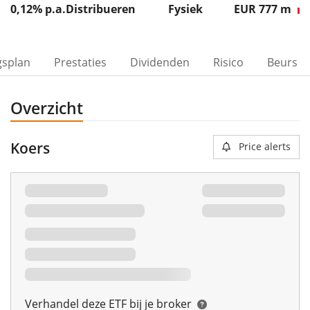
0,12% p.a.
Distribueren
Fysiek
EUR 777
m
gsplan
Prestaties
Dividenden
Risico
Beurs
Overzicht
Koers
Price alerts
00%
Verhandel deze ETF bij je broker