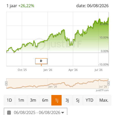
1 jaar
+26,22%
date: 06/08/2026
20.00%
10.00%
0.00%
D
-10.00%
Oct '25
Jan '26
Apr '26
Jul '26
Jan '26
Jul '26
justETF.com
1D
1m
3m
6m
1j
3j
5j
YTD
Max.
06/08/2025 - 06/08/2026