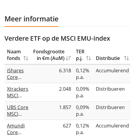
Meer informatie
Verdere ETF op de MSCI EMU-index
Naam
Fondsgrootte
TER
fonds
in €m (AuM)
p.j.
Distributie
iShares
6.318
0,12%
Accumulerend
Core
p.a.
MSCI
Xtrackers
2.048
0,09%
Distribueren
EMU
MSCI
p.a.
UCITS
EMU
ETF EUR
UBS Core
1.857
0,09%
Distribueren
UCITS
(Acc)
MSCI
p.a.
ETF 1D
EMU
Amundi
627
0,12%
Accumulerend
UCITS
Core
p.a.
ETF EUR