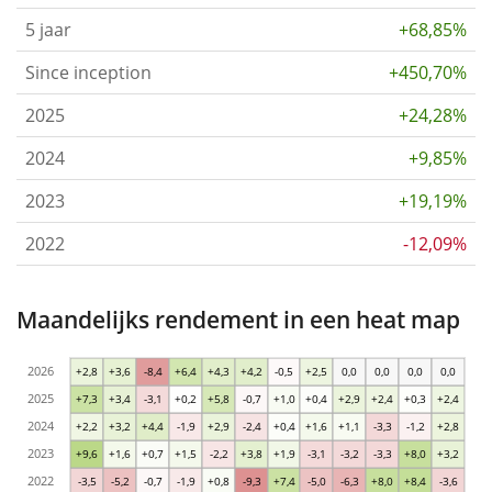
5 jaar
+68,85%
Since inception
+450,70%
2025
+24,28%
2024
+9,85%
2023
+19,19%
2022
-12,09%
Maandelijks rendement in een heat map
2026
+2,8
+3,6
-8,4
+6,4
+4,3
+4,2
-0,5
+2,5
0,0
0,0
0,0
0,0
2025
+7,3
+3,4
-3,1
+0,2
+5,8
-0,7
+1,0
+0,4
+2,9
+2,4
+0,3
+2,4
2024
+2,2
+3,2
+4,4
-1,9
+2,9
-2,4
+0,4
+1,6
+1,1
-3,3
-1,2
+2,8
2023
+9,6
+1,6
+0,7
+1,5
-2,2
+3,8
+1,9
-3,1
-3,2
-3,3
+8,0
+3,2
2022
-3,5
-5,2
-0,7
-1,9
+0,8
-9,3
+7,4
-5,0
-6,3
+8,0
+8,4
-3,6