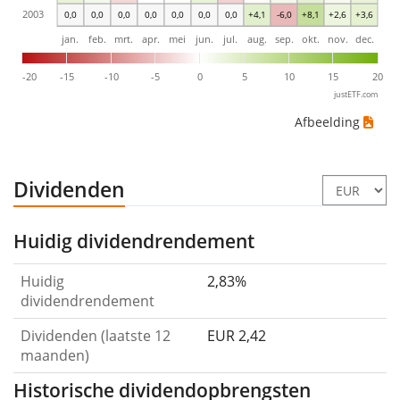
2003
0,0
0,0
0,0
0,0
0,0
0,0
0,0
+4,1
-6,0
+8,1
+2,6
+3,6
jan.
feb.
mrt.
apr.
mei
jun.
jul.
aug.
sep.
okt.
nov.
dec.
-20
-15
-10
-5
0
5
10
15
20
justETF.com
Afbeelding
Dividenden
Huidig dividendrendement
Huidig
2,83%
dividendrendement
Dividenden (laatste 12
EUR 2,42
maanden)
Historische dividendopbrengsten