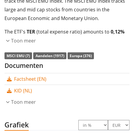
track the MSCI EMU index. The MSCI EMU index tracks
large and mid cap stocks from countries in the
European Economic and Monetary Union.
The ETF's
TER
(total expense ratio) amounts to
0,12%
p.a.
. The ETF replicates the performance of the
Toon meer
underlying index by
full replication
(buying all the
MSCI EMU (7)
Aandelen (1917)
Europa (376)
index constituents). The dividends in the ETF are
Documenten
distributed
to the investors (Jaarlijks).
Factsheet (EN)
The Amundi Core MSCI EMU UCITS ETF Dist is a large
ETF with
777m Euro assets under management
. The
KID (NL)
ETF was
launched on 6 augustus 2003
and is
Toon meer
domiciled in Luxemburg
.
Grafiek