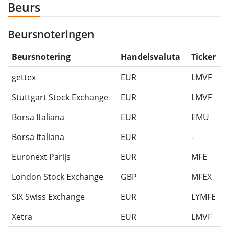
Beurs
Beursnoteringen
Beursnotering
Handelsvaluta
Ticker
gettex
EUR
LMVF
Stuttgart Stock Exchange
EUR
LMVF
Borsa Italiana
EUR
EMU
Borsa Italiana
EUR
-
Euronext Parijs
EUR
MFE
London Stock Exchange
GBP
MFEX
SIX Swiss Exchange
EUR
LYMFE
Xetra
EUR
LMVF