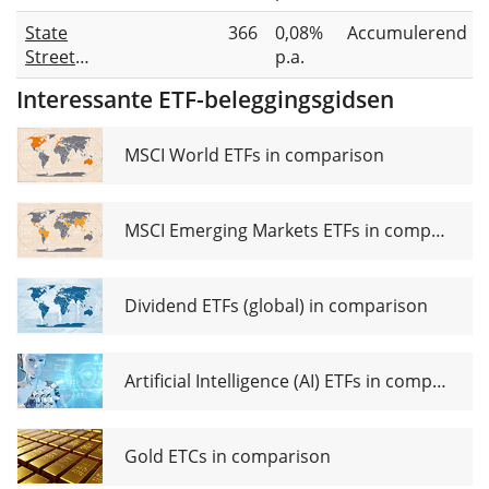
MSCI
dis
State
366
0,08%
Accumulerend
EMU
Street
p.a.
UCITS
SPDR
ETF Acc
Interessante ETF-beleggingsgidsen
MSCI
EMU
UCITS
MSCI World ETFs in comparison
ETF EUR
MSCI Emerging Markets ETFs in comparison
Dividend ETFs (global) in comparison
Artificial Intelligence (AI) ETFs in comparison
Gold ETCs in comparison