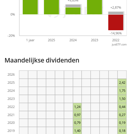
+9,85%
+9,85%
+2,87%
+2,87%
0%
-14,96%
-14,96%
-20%
1 jaar
2025
2024
2023
2022
justETF.com
Maandelijkse dividenden
2026
2025
2,42
2024
1,75
2023
1,50
2022
1,24
0,44
2021
0,97
0,27
2020
0,79
0,19
2019
1,40
0,18