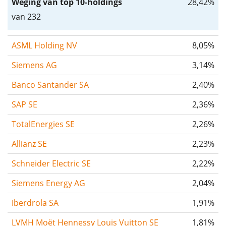
Weging van top 10-holdings
28,42%
van 232
ASML Holding NV
8,05%
Siemens AG
3,14%
Banco Santander SA
2,40%
SAP SE
2,36%
TotalEnergies SE
2,26%
Allianz SE
2,23%
Schneider Electric SE
2,22%
Siemens Energy AG
2,04%
Iberdrola SA
1,91%
LVMH Moët Hennessy Louis Vuitton SE
1,81%