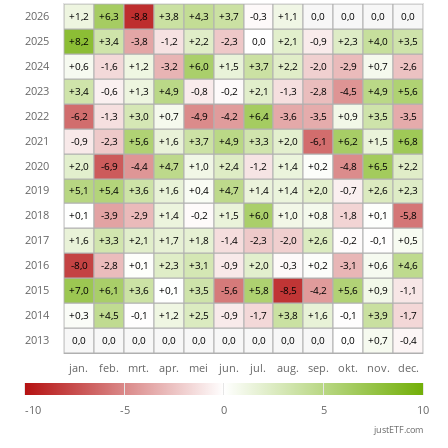
2026
+1,2
+6,3
-8,8
+3,8
+4,3
+3,7
-0,3
+1,1
0,0
0,0
0,0
0,0
2025
+8,2
+3,4
-3,8
-1,2
+2,2
-2,3
0,0
+2,1
-0,9
+2,3
+4,0
+3,5
2024
+0,6
-1,6
+1,2
-3,2
+6,0
+1,5
+3,7
+2,2
-2,0
-2,9
+0,7
-2,6
2023
+3,4
-0,6
+1,3
+4,9
-0,8
-0,2
+2,1
-1,3
-2,8
-4,5
+4,9
+5,6
2022
-6,2
-1,3
+3,0
+0,7
-4,9
-4,2
+6,4
-3,6
-3,5
+0,9
+3,5
-3,5
2021
-0,9
-2,3
+5,6
+1,6
+3,7
+4,9
+3,3
+2,0
-6,1
+6,2
+1,5
+6,8
2020
+2,0
-6,9
-4,4
+4,7
+1,0
+2,4
-1,2
+1,4
+0,2
-4,8
+6,5
+2,2
2019
+5,1
+5,4
+3,6
+1,6
+0,4
+4,7
+1,4
+1,4
+2,0
-0,7
+2,6
+2,3
2018
+0,1
-3,9
-2,9
+1,4
-0,2
+1,5
+6,0
+1,0
+0,8
-1,8
+0,1
-5,8
2017
+1,6
+3,3
+2,1
+1,7
+1,8
-1,4
-2,3
-2,0
+2,6
-0,2
-0,1
+0,5
2016
-8,0
-2,8
+0,1
+2,3
+3,1
-0,9
+2,0
-0,3
+0,2
-3,1
+0,6
+4,6
2015
+7,0
+6,1
+3,6
+0,1
+3,5
-5,6
+5,8
-8,5
-4,2
+5,6
+0,9
-1,1
2014
+0,3
+4,5
-0,1
+1,2
+2,5
-0,9
-1,7
+3,8
+1,6
-0,1
+3,9
-1,7
2013
0,0
0,0
0,0
0,0
0,0
0,0
0,0
0,0
0,0
0,0
+0,7
-0,4
jan.
feb.
mrt.
apr.
mei
jun.
jul.
aug.
sep.
okt.
nov.
dec.
-10
-5
0
5
10
justETF.com