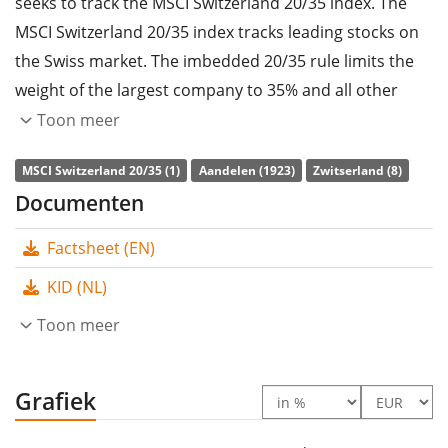
seeks to track the MSCI Switzerland 20/35 index. The
MSCI Switzerland 20/35 index tracks leading stocks on
the Swiss market. The imbedded 20/35 rule limits the
weight of the largest company to 35% and all other
companies to maximum 20%.
Toon meer
The ETF's
TER
(total expense ratio) amounts to
0,20%
MSCI Switzerland 20/35 (1)
Aandelen (1923)
Zwitserland (8)
p.a.
. The UBS MSCI Switzerland 20/35 UCITS ETF CHF
Documenten
acc is the only ETF that tracks the MSCI Switzerland
Factsheet (EN)
20/35 index. The ETF replicates the performance of the
underlying index by
full replication
(buying all the
KID (NL)
index constituents). The dividends in the ETF are
Toon meer
accumulated
and reinvested in the ETF.
The UBS MSCI Switzerland 20/35 UCITS ETF CHF acc is a
Grafiek
very large ETF with
2.745m Euro assets under
management
. The ETF was
launched on 31 oktober