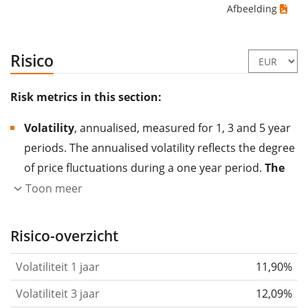
Afbeelding
Risico
Risk metrics in this section:
Volatility
, annualised, measured for 1, 3 and 5 year
periods. The annualised volatility reflects the degree
of price fluctuations during a one year period.
The
higher the volatility, the more significantly the
Toon meer
price of the asset (stock, ETF, etc.) has changed in
the past.
Assets with higher volatility are generally
Risico-overzicht
considered more risky. We calculate the volatility
Volatiliteit 1 jaar
11,90%
based on the data for the past 1, 3 and 5 years so
that you can see if price fluctuations for the ETF
Volatiliteit 3 jaar
12,09%
became stronger or weaker over time.