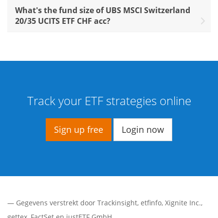
What's the fund size of UBS MSCI Switzerland
20/35 UCITS ETF CHF acc?
Track your ETF strategies online
Sign up free
Login now
— Gegevens verstrekt door
Trackinsight
,
etfinfo
,
Xignite Inc.
,
gettex
,
FactSet
en justETF GmbH.