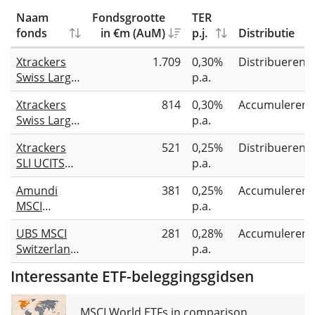
Naam
Fondsgrootte
TER
fonds
in €m (AuM)
p.j.
Distributie
Xtrackers
1.709
0,30%
Distribueren
Swiss Large
p.a.
Cap UCITS
Xtrackers
814
0,30%
Accumuleren
ETF 1D
Swiss Large
p.a.
Cap UCITS
Xtrackers
521
0,25%
Distribueren
ETF 1C
SLI UCITS
p.a.
ETF 1D
Amundi
381
0,25%
Accumuleren
MSCI
p.a.
Switzerland
UBS MSCI
281
0,28%
Accumuleren
UCITS ETF
Switzerland
p.a.
CHF
IMI Socially
Interessante ETF-beleggingsgidsen
Responsible
UCITS ETF
CHF acc
MSCI World ETFs in comparison