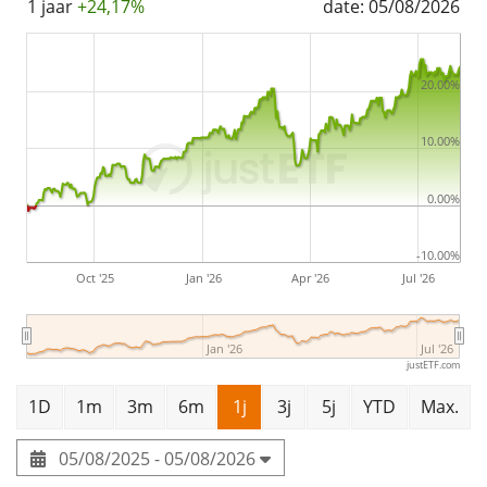
1 jaar
+24,17%
date: 05/08/2026
2013
and is
domiciled in Luxemburg
.
20.00%
10.00%
0.00%
-10.00%
Oct '25
Jan '26
Apr '26
Jul '26
Jan '26
Jul '26
justETF.com
1D
1m
3m
6m
1j
3j
5j
YTD
Max.
05/08/2025 - 05/08/2026