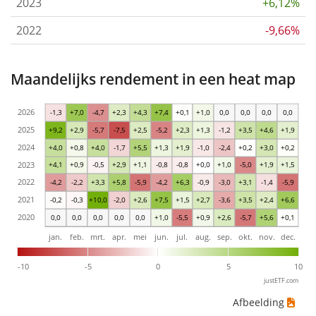
2023
+6,12%
2022
-9,66%
Maandelijks rendement in een heat map
2026
-1,3
+7,0
-4,7
+2,3
+4,3
+7,4
+0,1
+1,0
0,0
0,0
0,0
0,0
2025
+9,2
+2,9
-5,7
-7,5
+2,5
-5,2
+2,3
+1,3
-1,2
+3,5
+4,6
+1,9
2024
+4,0
+0,8
+4,0
-1,7
+5,5
+1,3
+1,9
-1,0
-2,4
+0,2
+3,0
+0,2
2023
+4,1
+0,9
-0,5
+2,9
+1,1
-0,8
-0,8
+0,0
+1,0
-5,0
+1,9
+1,5
2022
-4,2
-2,2
+3,3
+5,8
-5,9
-4,2
+6,3
-0,9
-3,0
+3,1
-1,4
-5,9
2021
-0,2
-0,3
+10,0
-2,0
+2,6
+7,5
+1,5
+2,7
-3,6
+3,5
+2,4
+6,6
2020
0,0
0,0
0,0
0,0
0,0
+1,0
-5,5
+0,9
+2,6
-5,7
+5,6
+0,1
jan.
feb.
mrt.
apr.
mei
jun.
jul.
aug.
sep.
okt.
nov.
dec.
-10
-5
0
5
10
justETF.com
Afbeelding