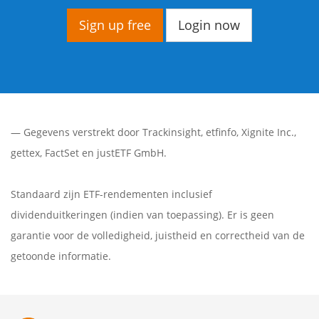
Sign up free
Login now
— Gegevens verstrekt door
Trackinsight
,
etfinfo
,
Xignite Inc.
,
gettex
,
FactSet
en justETF GmbH.
Standaard zijn ETF-rendementen inclusief
dividenduitkeringen (indien van toepassing). Er is geen
garantie voor de volledigheid, juistheid en correctheid van de
getoonde informatie.