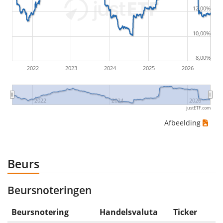
12,00%
would be (5€ - 10€)/10€ = -50%.
10,00%
ETF-rendementen zijn inclusief dividenduitkeringen
(indien van toepassing).
8,00%
2022
2023
2024
2025
2026
2022
2024
2026
justETF.com
Afbeelding
Beurs
Beursnoteringen
Beursnotering
Handelsvaluta
Ticker