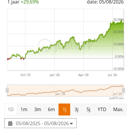
1 jaar
+29,69%
date: 05/08/2026
30.00%
20.00%
10.00%
0.00%
-10.00%
Oct '25
Jan '26
Apr '26
Jul '26
Jan '26
Jul '26
justETF.com
1D
1m
3m
6m
1j
3j
5j
YTD
Max.
05/08/2025 - 05/08/2026