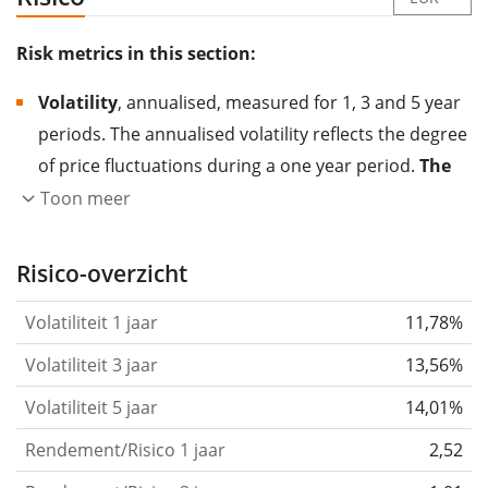
Risk metrics in this section:
Volatility
, annualised, measured for 1, 3 and 5 year
periods. The annualised volatility reflects the degree
of price fluctuations during a one year period.
The
higher the volatility, the more significantly the
Toon meer
price of the asset (stock, ETF, etc.) has changed in
the past.
Assets with higher volatility are generally
Risico-overzicht
considered more risky. We calculate the volatility
Volatiliteit 1 jaar
11,78%
based on the data for the past 1, 3 and 5 years so
that you can see if price fluctuations for the ETF
Volatiliteit 3 jaar
13,56%
became stronger or weaker over time.
Volatiliteit 5 jaar
14,01%
Return per risk
for 1, 3 and 5 year periods. This is
Rendement/Risico 1 jaar
2,52
the annualised (i.e. converted to a one year period)
past return divided by the past annualised volatility.