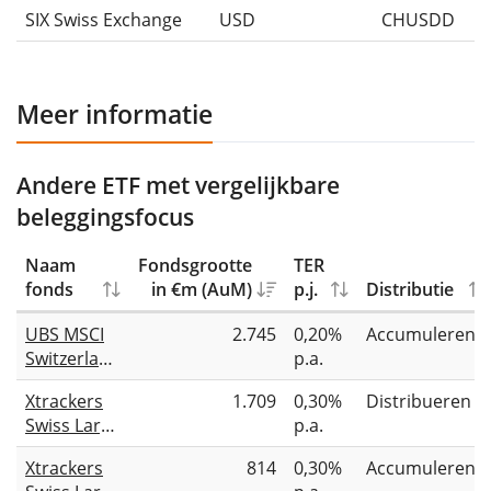
SIX Swiss Exchange
USD
CHUSDD
Meer informatie
Andere ETF met vergelijkbare
beleggingsfocus
Naam
Fondsgrootte
TER
fonds
in €m (AuM)
p.j.
Distributie
UBS MSCI
2.745
0,20%
Accumulerend
Switzerland
p.a.
20/35
Xtrackers
1.709
0,30%
Distribueren
UCITS ETF
Swiss Large
p.a.
CHF acc
Cap UCITS
Xtrackers
814
0,30%
Accumulerend
ETF 1D