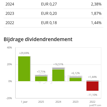
2024
EUR 0,27
2,38%
2023
EUR 0,20
1,87%
2022
EUR 0,18
1,44%
Bijdrage dividendrendement
40%
+29,69%
+29,69%
20%
+16,51%
+16,51%
+7,71%
+7,71%
+6,12%
+6,12%
+1,44%
+1,44%
0%
-11,10%
-11,10%
-20%
1 jaar
2025
2024
2023
2022
justETF.com