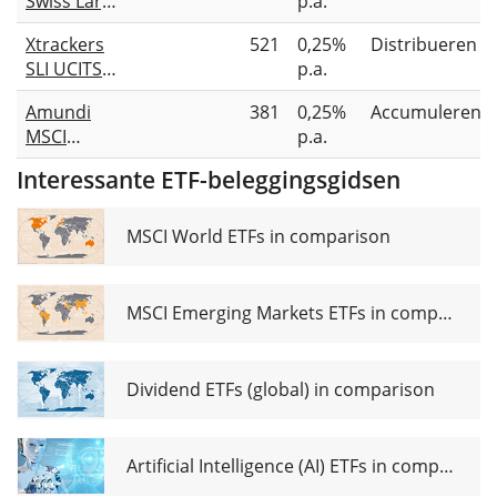
Swiss Large
p.a.
Cap UCITS
Xtrackers
521
0,25%
Distribueren
ETF 1C
SLI UCITS
p.a.
ETF 1D
Amundi
381
0,25%
Accumulerend
MSCI
p.a.
Switzerland
Interessante ETF-beleggingsgidsen
UCITS ETF
CHF
MSCI World ETFs in comparison
MSCI Emerging Markets ETFs in comparison
Dividend ETFs (global) in comparison
Artificial Intelligence (AI) ETFs in comparison