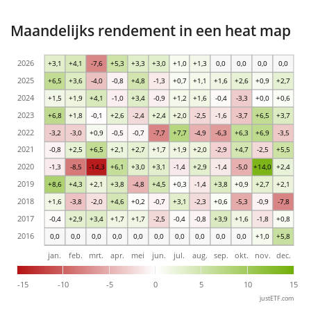
Maandelijks rendement in een heat map
2026
+3,1
+4,1
-7,6
+5,3
+3,3
+3,0
+1,0
+1,3
0,0
0,0
0,0
0,0
2025
+6,5
+3,6
-4,0
-0,8
+4,8
-1,3
+0,7
+1,1
+1,6
+2,6
+0,9
+2,7
2024
+1,5
+1,9
+4,1
-1,0
+3,4
-0,9
+1,2
+1,6
-0,4
-3,3
+0,0
+0,6
2023
+6,8
+1,8
-0,1
+2,6
-2,4
+2,4
+2,0
-2,5
-1,6
-3,7
+6,5
+3,7
2022
-3,2
-3,0
+0,9
-0,5
-0,7
-7,7
+7,7
-4,9
-6,3
+6,3
+6,9
-3,5
2021
-0,8
+2,5
+6,5
+2,1
+2,7
+1,7
+1,9
+2,0
-2,9
+4,7
-2,5
+5,5
2020
-1,3
-8,5
-14,3
+6,1
+3,0
+3,1
-1,4
+2,9
-1,4
-5,0
+14,0
+2,4
2019
+8,6
+4,3
+2,1
+3,8
-4,8
+4,5
+0,3
-1,4
+3,8
+0,9
+2,7
+2,1
2018
+1,6
-3,8
-2,0
+4,6
+0,2
-0,7
+3,1
-2,3
+0,6
-5,3
-0,9
-7,8
2017
-0,4
+2,9
+3,4
+1,7
+1,7
-2,5
-0,4
-0,8
+3,9
+1,6
-1,8
+0,8
2016
0,0
0,0
0,0
0,0
0,0
0,0
0,0
0,0
0,0
0,0
+1,0
+5,8
jan.
feb.
mrt.
apr.
mei
jun.
jul.
aug.
sep.
okt.
nov.
dec.
-15
-10
-5
0
5
10
15
justETF.com