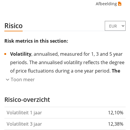
Afbeelding
Risico
Risk metrics in this section:
Volatility
, annualised, measured for 1, 3 and 5 year
periods. The annualised volatility reflects the degree
of price fluctuations during a one year period.
The
higher the volatility, the more significantly the
Toon meer
price of the asset (stock, ETF, etc.) has changed in
the past.
Assets with higher volatility are generally
Risico-overzicht
considered more risky. We calculate the volatility
Volatiliteit 1 jaar
12,10%
based on the data for the past 1, 3 and 5 years so
that you can see if price fluctuations for the ETF
Volatiliteit 3 jaar
12,38%
became stronger or weaker over time.