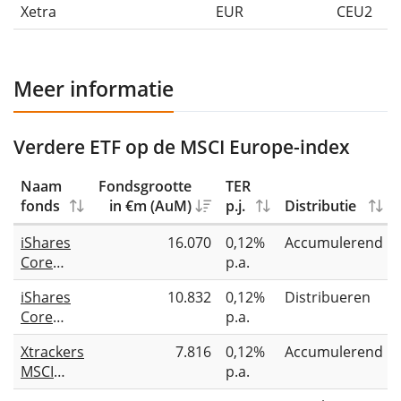
Xetra
EUR
CEU2
Meer informatie
Verdere ETF op de MSCI Europe-index
Naam
Fondsgrootte
TER
fonds
in €m (AuM)
p.j.
Distributie
iShares
16.070
0,12%
Accumulerend
Core
p.a.
MSCI
iShares
10.832
0,12%
Distribueren
Europe
Core
p.a.
UCITS
MSCI
ETF EUR
Xtrackers
7.816
0,12%
Accumulerend
Europe
(Acc)
MSCI
p.a.
UCITS
Europe
ETF EUR