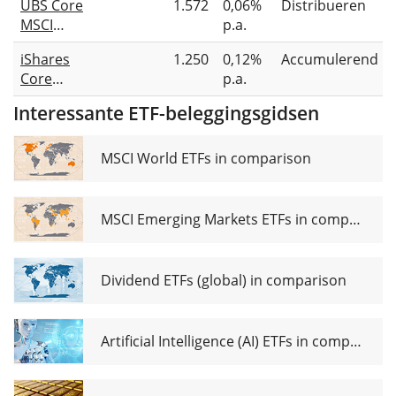
UBS Core
1.572
0,06%
Distribueren
UCITS
(Dist)
MSCI
p.a.
ETF 1C
Europe
iShares
1.250
0,12%
Accumulerend
UCITS
Core
p.a.
ETF EUR
MSCI
dis
Interessante ETF-beleggingsgidsen
Europe
UCITS
ETF EUR
MSCI World ETFs in comparison
(Acc)
MSCI Emerging Markets ETFs in comparison
Dividend ETFs (global) in comparison
Artificial Intelligence (AI) ETFs in comparison