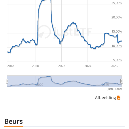
25,00%
20€, an investor would have suffered the worst loss
by buying for 10€ and subsequently selling for 5€.
20,00%
Therefore in this case the maximum drawdown
15,00%
would be (5€ - 10€)/10€ = -50%.
10,00%
ETF-rendementen zijn inclusief dividenduitkeringen
(indien van toepassing).
5,00%
2018
2020
2022
2024
2026
2020
2025
justETF.com
Afbeelding
Beurs