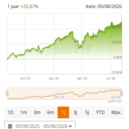
1 jaar
+25,07%
date: 05/08/2026
20.00%
10.00%
0.00%
-10.00%
Oct '25
Jan '26
Apr '26
Jul '26
Jan '26
Jul '26
justETF.com
1D
1m
3m
6m
1j
3j
5j
YTD
Max.
05/08/2025 - 05/08/2026