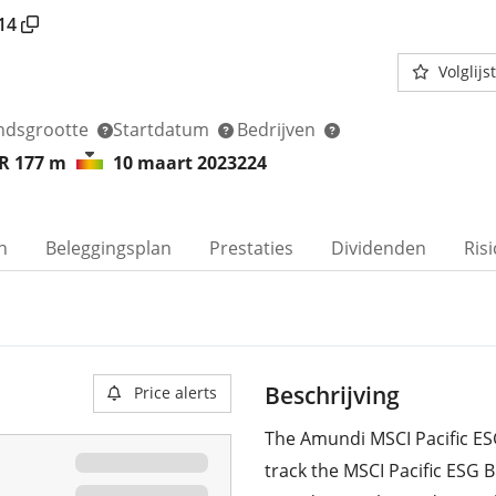
14
Volglijst
ndsgrootte
Startdatum
Bedrijven
R 177
m
10 maart 2023
224
n
Beleggingsplan
Prestaties
Dividenden
Ris
Beschrijving
Price alerts
The Amundi MSCI Pacific ES
track the MSCI Pacific ESG 