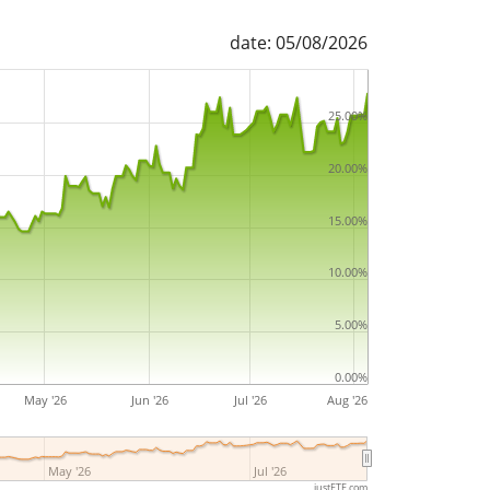
date: 05/08/2026
25.00%
20.00%
15.00%
10.00%
5.00%
0.00%
May '26
Jun '26
Jul '26
Aug '26
May '26
Jul '26
justETF.com