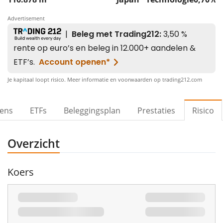
Advertisement
Je kapitaal loopt risico. Meer informatie en voorwaarden op trading212.com
vens
ETFs
Beleggingsplan
Prestaties
Risico
Overzicht
Koers