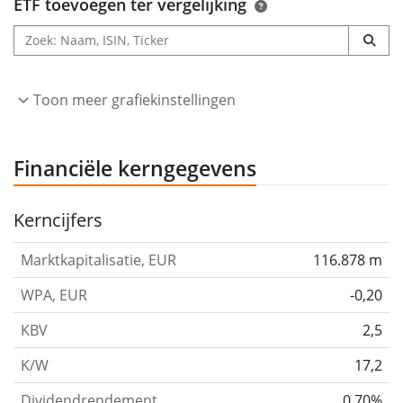
ETF toevoegen ter vergelijking
activiteiten op het gebied van pc's, overzeese productie
van Blu-ray Discs, dvd's en cd's, en batterijen. Het
bedrijf is opgericht door Akio Morita en Masaru Ibuka
op 7 mei 1946 en heeft zijn hoofdkantoor in Tokio,
Toon meer grafiekinstellingen
Japan.
Financiële kerngegevens
Kerncijfers
Marktkapitalisatie, EUR
116.878 m
WPA, EUR
-0,20
KBV
2,5
K/W
17,2
Dividendrendement
0,70%