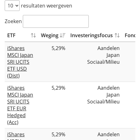
resultaten weergeven
Zoeken
ETF
Weging
Investeringsfocus
Fondsg
iShares
5,29%
Aandelen
MSCI Japan
Japan
SRI UCITS
Sociaal/Milieu
ETF USD
(Dist)
iShares
5,29%
Aandelen
MSCI Japan
Japan
SRI UCITS
Sociaal/Milieu
ETF EUR
Hedged
(Acc)
iShares
5,29%
Aandelen