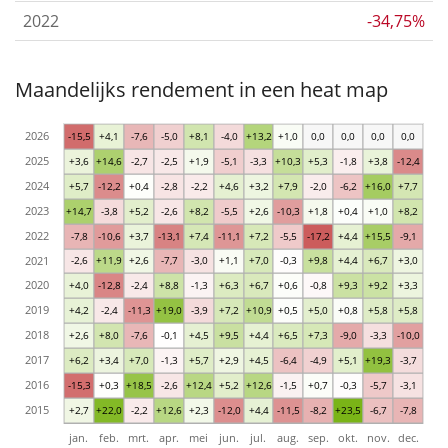
2022
-34,75%
Maandelijks rendement in een heat map
2026
-15,5
+4,1
-7,6
-5,0
+8,1
-4,0
+13,2
+1,0
0,0
0,0
0,0
0,0
2025
+3,6
+14,6
-2,7
-2,5
+1,9
-5,1
-3,3
+10,3
+5,3
-1,8
+3,8
-12,4
2024
+5,7
-12,2
+0,4
-2,8
-2,2
+4,6
+3,2
+7,9
-2,0
-6,2
+16,0
+7,7
2023
+14,7
-3,8
+5,2
-2,6
+8,2
-5,5
+2,6
-10,3
+1,8
+0,4
+1,0
+8,2
2022
-7,8
-10,6
+3,7
-13,1
+7,4
-11,1
+7,2
-5,5
-17,2
+4,4
+15,5
-9,1
2021
-2,6
+11,9
+2,6
-7,7
-3,0
+1,1
+7,0
-0,3
+9,8
+4,4
+6,7
+3,0
2020
+4,0
-12,8
-2,4
+8,8
-1,3
+6,3
+6,7
+0,6
-0,8
+9,3
+9,2
+3,3
2019
+4,2
-2,4
-11,3
+19,0
-3,9
+7,2
+10,9
+0,5
+5,0
+0,8
+5,8
+5,8
2018
+2,6
+8,0
-7,6
-0,1
+4,5
+9,5
+4,4
+6,5
+7,3
-9,0
-3,3
-10,0
2017
+6,2
+3,4
+7,0
-1,3
+5,7
+2,9
+4,5
-6,4
-4,9
+5,1
+19,3
-3,7
2016
-15,3
+0,3
+18,5
-2,6
+12,4
+5,2
+12,6
-1,5
+0,7
-0,3
-5,7
-3,1
2015
+2,7
+22,0
-2,2
+12,6
+2,3
-12,0
+4,4
-11,5
-8,2
+23,5
-6,7
-7,8
jan.
feb.
mrt.
apr.
mei
jun.
jul.
aug.
sep.
okt.
nov.
dec.