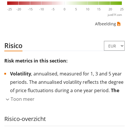
-25
-20
-15
-10
-5
0
5
10
15
20
25
justETF.com
Afbeelding
Risico
Risk metrics in this section:
Volatility
, annualised, measured for 1, 3 and 5 year
periods. The annualised volatility reflects the degree
of price fluctuations during a one year period.
The
higher the volatility, the more significantly the
Toon meer
price of the asset (stock, ETF, etc.) has changed in
the past.
Assets with higher volatility are generally
Risico-overzicht
considered more risky. We calculate the volatility