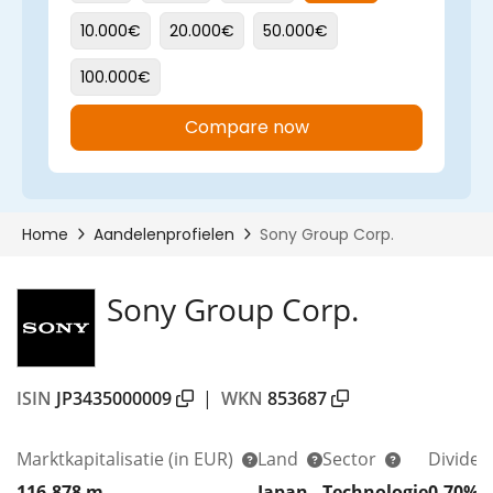
Sony Group Corp.
ISIN
JP3435000009
|
WKN
853687
Marktkapitalisatie
(in EUR)
Land
Sector
Divide
116.878 m
Japan
Technologie
0,70%