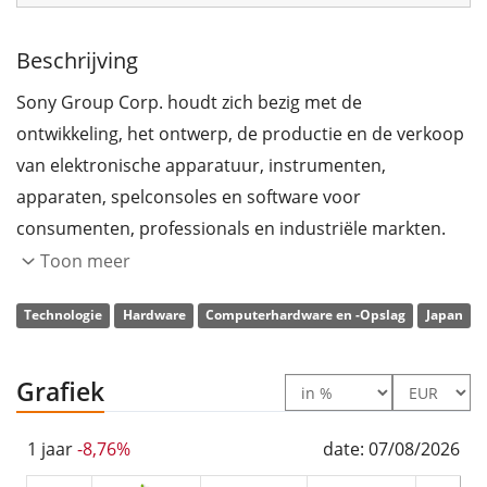
Beschrijving
Sony Group Corp. houdt zich bezig met de
ontwikkeling, het ontwerp, de productie en de verkoop
van elektronische apparatuur, instrumenten,
apparaten, spelconsoles en software voor
consumenten, professionals en industriële markten.
Het bedrijf is actief via de volgende segmenten: Game
Toon meer
and Network Services, Muziek, Foto's, Home
Technologie
Hardware
Computerhardware en -Opslag
Japan
Entertainment en Geluid, Beeldvormingsproducten en
-oplossingen, Mobiele communicatie, Halfgeleiders,
Financiële diensten en Overige. Het segment Game and
Grafiek
Network Services houdt zich bezig met
speelautomaten, software en netwerkdiensten. Het
1 jaar
-8,76%
date: 07/08/2026
segment Muziek produceert en publiceert muziek en