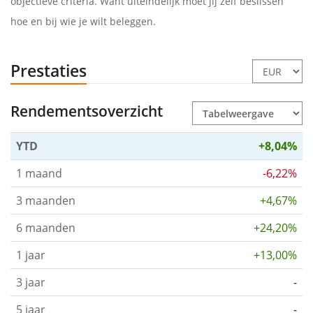
objectieve criteria. Want uiteindelijk moet jij zelf beslissen
hoe en bij wie je wilt beleggen.
Prestaties
Rendementsoverzicht
YTD
+8,04%
1 maand
-6,22%
3 maanden
+4,67%
6 maanden
+24,20%
1 jaar
+13,00%
3 jaar
-
5 jaar
-