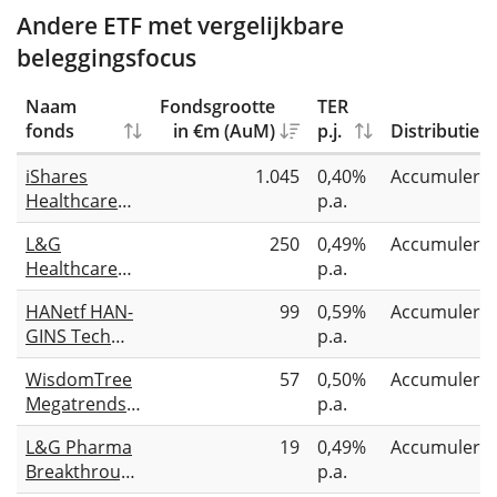
Andere ETF met vergelijkbare
beleggingsfocus
Naam
Fondsgrootte
TER
fonds
in €m (AuM)
p.j.
Distributie
iShares
1.045
0,40%
Accumulere
Healthcare
p.a.
Innovation
L&G
250
0,49%
Accumulere
UCITS ETF
Healthcare
p.a.
Technology &
HANetf HAN-
99
0,59%
Accumulere
Innovation
GINS Tech
p.a.
UCITS ETF
Megatrend
USD Acc
WisdomTree
57
0,50%
Accumulere
Equal Weight
Megatrends
p.a.
UCITS ETF
UCITS ETF
L&G Pharma
19
0,49%
Accumulere
USD
Breakthrough
p.a.
UCITS ETF