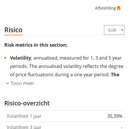
Afbeelding
Risico
Risk metrics in this section:
Volatility
, annualised, measured for 1, 3 and 5 year
periods. The annualised volatility reflects the degree
of price fluctuations during a one year period.
The
higher the volatility, the more significantly the
Toon meer
price of the asset (stock, ETF, etc.) has changed in
the past.
Assets with higher volatility are generally
Risico-overzicht
considered more risky. We calculate the volatility
Volatiliteit 1 jaar
35,39%
based on the data for the past 1, 3 and 5 years so
that you can see if price fluctuations for the ETF
Volatiliteit 3 jaar
-