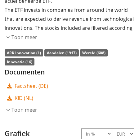
actief beheerde ETF.
The ETF invests in companies from around the world
that are expected to derive revenue from technological
innovations. The stocks included are filtered according
to ESG criteria (environmental, social and corporate
Toon meer
governance).
ARK Innovation (1)
Aandelen (1917)
Wereld (608)
The ETF's
TER
(total expense ratio) amounts to
0,75%
Innovatie (16)
p.a.
. The dividends in the ETF are
accumulated
and
Documenten
reinvested in the ETF.
Factsheet (DE)
The ARK Innovation UCITS ETF USD Accumulating has
KID (NL)
248m Euro assets under management
. The ETF was
launched on 12 april 2024
Toon meer
and is
domiciled in
Ierland
.
Grafiek