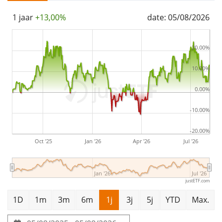
1 jaar
+13,00%
date: 05/08/2026
20.00%
10.00%
0.00%
-10.00%
-20.00%
Oct '25
Jan '26
Apr '26
Jul '26
Jan '26
Jul '26
justETF.com
1D
1m
3m
6m
1j
3j
5j
YTD
Max.