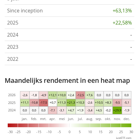
Since inception
+63,13%
2025
+22,58%
2024
-
2023
-
2022
-
Maandelijks rendement in een heat map
2026
-2,6
-1,8
-4,9
+12,1
+10,0
+2,4
-12,5
+7,6
0,0
0,0
0,0
0,0
2025
+11,1
-10,8
-17,5
+0,7
+11,3
+21,3
+10,3
-2,6
+10,5
+8,3
-9,5
-5,1
2024
0,0
0,0
0,0
-7,1
-3,1
+4,7
+1,9
-3,4
+4,5
-0,2
+29,9
-1,9
jan.
feb.
mrt.
apr.
mei
jun.
jul.
aug.
sep.
okt.
nov.
dec.
-30
-25
-20
-15
-10
-5
0
5
10
15
20
25
30
justETF.com