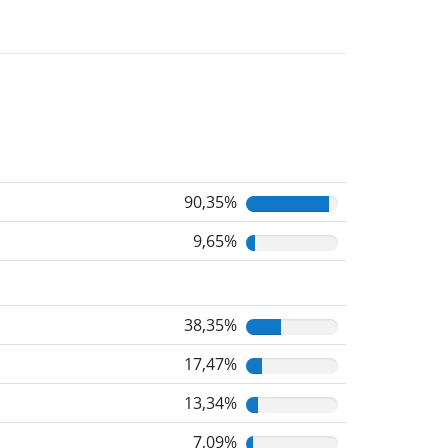
90,35%
9,65%
38,35%
17,47%
13,34%
7,09%