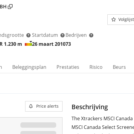
BH
Volglijst
ndsgrootte
Startdatum
Bedrijven
R 1.230
m
26 maart 2010
73
n
Beleggingsplan
Prestaties
Risico
Beurs
Beschrijving
Price alerts
The Xtrackers MSCI Canada 
MSCI Canada Select Screene