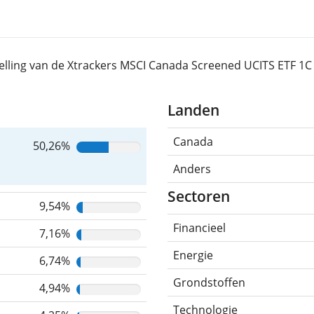
elling van de Xtrackers MSCI Canada Screened UCITS ETF 1C
Landen
Canada
50,26%
Anders
Sectoren
9,54%
Financieel
7,16%
Energie
6,74%
Grondstoffen
4,94%
Technologie