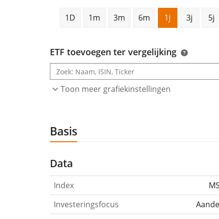
1D
1m
3m
6m
1j
3j
5j
ETF toevoegen ter vergelijking
Toon meer grafiekinstellingen
Basis
Data
Index
MS
Investeringsfocus
Aandel