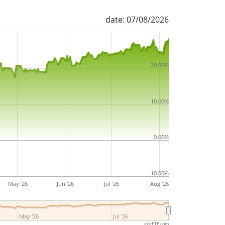
date: 07/08/2026
20.00%
10.00%
0.00%
-10.00%
May '26
Jun '26
Jul '26
Aug '26
May '26
Jul '26
justETF.com