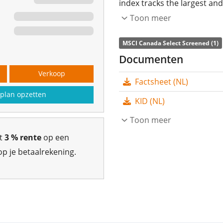
index tracks the largest an
included are filtered accord
Toon meer
corporate governance). Ex
MSCI Canada Select Screened (1)
tobacco, thermal coal, oil 
Documenten
Compact.
Verkoop
Factsheet (NL)
The ETF's
TER
(total expens
plan opzetten
MSCI Canada Screened UCITS 
KID (NL)
Canada Select Screened ind
Toon meer
underlying index by
full re
gt
3 % rente
op een
The dividends in the ETF ar
p je betaalrekening.
The Xtrackers MSCI Canada S
1.230m Euro assets unde
maart 2010
and is
domicil