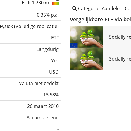
EUR 1.230 m
Categorie: Aandelen, Ca
0,35% p.a.
Vergelijkbare ETF via be
Fysiek
(
Volledige replicatie
)
Socially 
ETF
Langdurig
Socially r
Yes
USD
Valuta niet gedekt
13,58%
26 maart 2010
Accumulerend
-