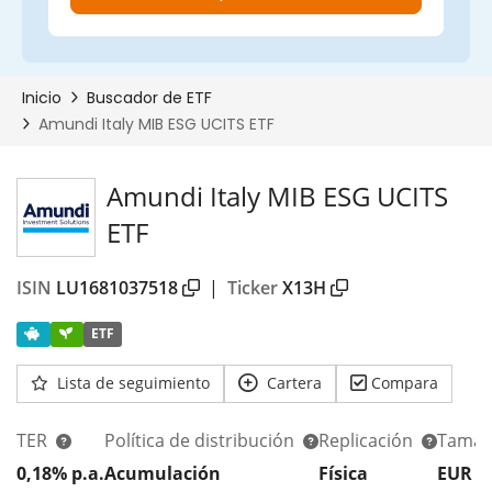
Amundi Italy MIB ESG UCITS
ETF
ISIN
LU1681037518
|
Ticker
X13H
ETF
Lista de seguimiento
Cartera
Compara
TER
Política de distribución
Replicación
Tamañ
0,18% p.a.
Acumulación
Física
EUR 1