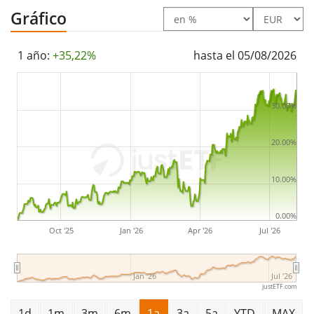
2010
y está
domiciliado en Luxemburgo
.
Gráfico
1 año:
+35,22%
hasta el 05/08/2026
30.00%
20.00%
10.00%
0.00%
Oct '25
Jan '26
Apr '26
Jul '26
Jan '26
Jul '26
justETF.com
1d
1m
3m
6m
1a
3a
5a
YTD
MAX