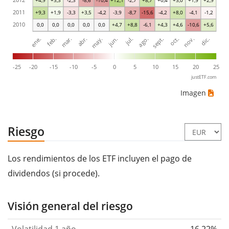
2011
+9,3
+1,9
-3,3
+3,5
-4,2
-3,9
-8,7
-15,6
-4,2
+8,0
-4,1
-1,2
2010
0,0
0,0
0,0
0,0
0,0
+4,7
+8,8
-6,1
+4,3
+4,6
-10,6
+5,6
ene.
abr.
jul.
oct.
mar.
jun.
sept.
dic.
feb.
may.
ago.
nov.
-25
-20
-15
-10
-5
0
5
10
15
20
25
justETF.com
Imagen
Riesgo
Los rendimientos de los ETF incluyen el pago de
dividendos (si procede).
Visión general del riesgo
Volatilidad 1 año
16,22%