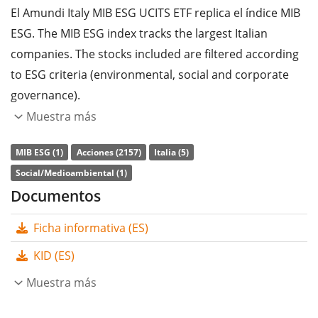
El Amundi Italy MIB ESG UCITS ETF replica el índice MIB
ESG. The MIB ESG index tracks the largest Italian
companies. The stocks included are filtered according
to ESG criteria (environmental, social and corporate
governance).
Muestra más
La
ratio de gastos totales
(TER) del ETF es del
0,18%
p.a.
. El Amundi Italy MIB ESG UCITS ETF es el único ETF
MIB ESG (1)
Acciones (2157)
Italia (5)
que sigue el índice MIB ESG. El ETF replica la
Social/Medioambiental (1)
rentabilidad del índice subyacente comprando todos
Documentos
los componentes del índice (réplica completa). Los
Ficha informativa (ES)
dividendos del ETF se
acumulan
y se reinvierten en el
ETF.
KID (ES)
El Amundi Italy MIB ESG UCITS ETF tiene
Muestra más
194m Euro de
activos gestionados
. El ETF se
lanzó el 8 de junio de