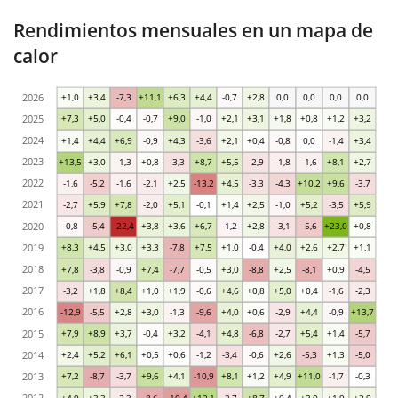
Rendimientos mensuales en un mapa de
calor
2026
+1,0
+3,4
-7,3
+11,1
+6,3
+4,4
-0,7
+2,8
0,0
0,0
0,0
0,0
2025
+7,3
+5,0
-0,4
-0,7
+9,0
-1,0
+2,1
+3,1
+1,8
+0,8
+1,2
+3,2
2024
+1,4
+4,4
+6,9
-0,9
+4,3
-3,6
+2,1
+0,4
-0,8
0,0
-1,4
+3,4
2023
+13,5
+3,0
-1,3
+0,8
-3,3
+8,7
+5,5
-2,9
-1,8
-1,6
+8,1
+2,7
2022
-1,6
-5,2
-1,6
-2,1
+2,5
-13,2
+4,5
-3,3
-4,3
+10,2
+9,6
-3,7
2021
-2,7
+5,9
+7,8
-2,0
+5,1
-0,1
+1,4
+2,5
-1,0
+5,2
-3,5
+5,9
2020
-0,8
-5,4
-22,4
+3,8
+3,6
+6,7
-1,2
+2,8
-3,1
-5,6
+23,0
+0,8
2019
+8,3
+4,5
+3,0
+3,3
-7,8
+7,5
+1,0
-0,4
+4,0
+2,6
+2,7
+1,1
2018
+7,8
-3,8
-0,9
+7,4
-7,7
-0,5
+3,0
-8,8
+2,5
-8,1
+0,9
-4,5
2017
-3,2
+1,8
+8,4
+1,0
+1,9
-0,6
+4,6
+0,8
+5,0
+0,4
-1,6
-2,3
2016
-12,9
-5,5
+2,8
+3,0
-1,3
-9,6
+4,0
+0,6
-2,9
+4,4
-0,9
+13,7
2015
+7,9
+8,9
+3,7
-0,4
+3,2
-4,1
+4,8
-6,8
-2,7
+5,4
+1,4
-5,7
2014
+2,4
+5,2
+6,1
+0,5
+0,6
-1,2
-3,4
-0,6
+2,6
-5,3
+1,3
-5,0
2013
+7,2
-8,7
-3,7
+9,6
+4,1
-10,9
+8,1
+1,2
+4,9
+11,0
-1,7
-0,3
2012
+4,9
+3,3
-2,3
-8,6
-10,4
+12,1
-2,7
+8,7
+0,4
+3,0
+1,9
+2,9