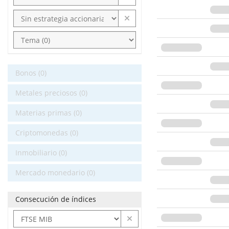
Bonos (0)
Metales preciosos (0)
Materias primas (0)
Criptomonedas (0)
Inmobiliario (0)
Mercado monedario (0)
Consecución de índices