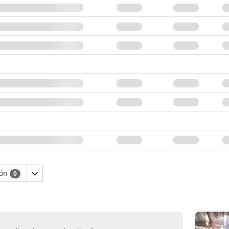
ión
0