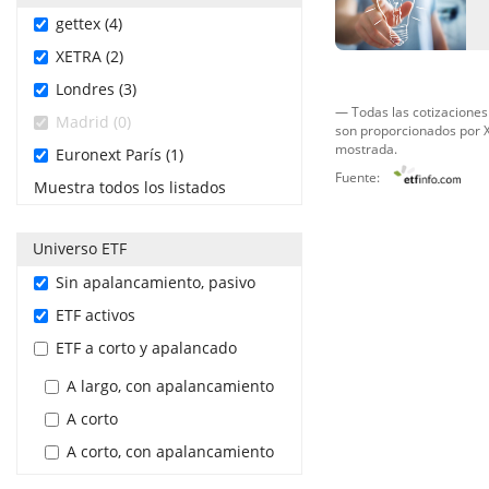
gettex (4)
XETRA (2)
Londres (3)
— Todas las cotizaciones 
Madrid (0)
son proporcionados por
X
mostrada.
Euronext París (1)
Fuente:
Muestra todos los listados
Universo ETF
Sin apalancamiento, pasivo
ETF activos
ETF a corto y apalancado
A largo, con apalancamiento
A corto
A corto, con apalancamiento