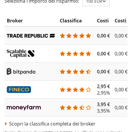
Seleziona l'importo del risparmio:
100 EUR
Broker
Classifica
Costi
Costi d
0,00 €
0,00 €
0,00 €
0,00 €
0,00 €
0,00 €
2,95 €
0,00 €
2,95%
3,95 €
0,00 €
3,95%
Scopri la classifica completa dei broker