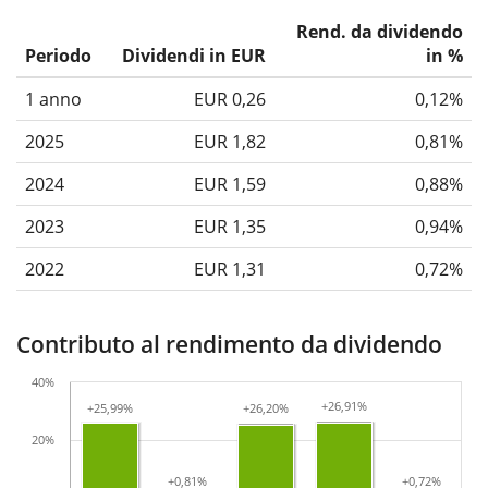
Rend. da dividendo
Periodo
Dividendi in EUR
in %
1 anno
EUR 0,26
0,12%
2025
EUR 1,82
0,81%
2024
EUR 1,59
0,88%
2023
EUR 1,35
0,94%
2022
EUR 1,31
0,72%
Contributo al rendimento da dividendo
40%
+26,91%
+26,91%
+25,99%
+25,99%
+26,20%
+26,20%
20%
+0,81%
+0,81%
+0,72%
+0,72%