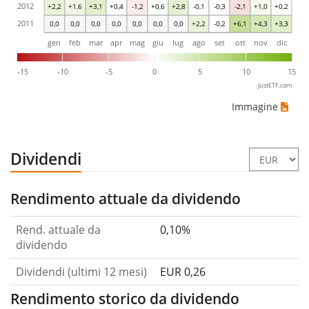
2012
+2,2
+1,6
+3,1
+0,4
-1,2
+0,6
+2,8
-0,1
-0,3
-2,1
+1,0
+0,2
2011
0,0
0,0
0,0
0,0
0,0
0,0
0,0
+2,2
-0,2
+6,1
+4,3
+3,3
gen
feb
mar
apr
mag
giu
lug
ago
set
ott
nov
dic
-15
-10
-5
0
5
10
15
justETF.com
Immagine
Dividendi
Rendimento attuale da dividendo
Rend. attuale da
0,10%
dividendo
Dividendi (ultimi 12 mesi)
EUR 0,26
Rendimento storico da dividendo