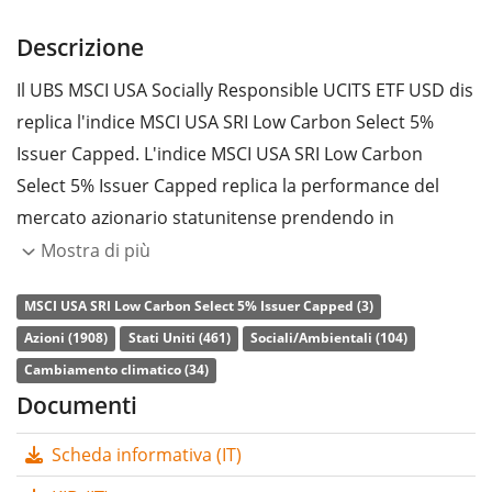
Descrizione
Il UBS MSCI USA Socially Responsible UCITS ETF USD dis
replica l'indice MSCI USA SRI Low Carbon Select 5%
Issuer Capped. L'indice MSCI USA SRI Low Carbon
Select 5% Issuer Capped replica la performance del
mercato azionario statunitense prendendo in
considerazione solo le società con un elevato rating
Mostra di più
ambientale, sociale e governativo (ESG) rispetto ai loro
MSCI USA SRI Low Carbon Select 5% Issuer Capped (3)
competitor settoriali, al fine di assicurare l'inclusione
Azioni (1908)
Stati Uniti (461)
Sociali/Ambientali (104)
delle migliori società dal punto di vista ESG. Aziende
Cambiamento climatico (34)
che generano una parte significativa dei propri ricavi
Documenti
da attività non sostenibili sono escluse. Il peso di
ciascuna società deve essere al massimo pari al 5%.
Scheda informativa (IT)
00%
L’indice di
spesa complessiva
(TER) dell'ETF è pari allo