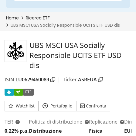
UBS MSCI USA Socially
Responsible UCITS ETF USD
dis
ISIN
LU0629460089
|
Ticker
ASREUA
ETF
Watchlist
Portafoglio
Confronta
TER
Politica di distribuzione
Replicazione
Dim.
0,22% p.a.
Distribuzione
Fisica
EUR 