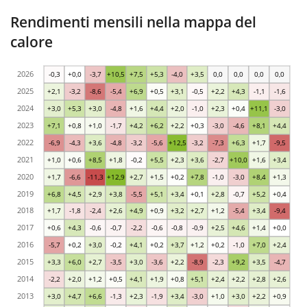
Rendimenti mensili nella mappa del
calore
2026
-0,3
+0,0
-3,7
+10,5
+7,5
+5,3
-4,0
+3,5
0,0
0,0
0,0
0,0
2025
+2,1
-3,2
-8,6
-5,4
+6,9
+0,5
+3,1
-0,5
+2,2
+4,3
-1,1
-1,6
2024
+3,0
+5,3
+3,0
-4,8
+1,6
+4,4
+2,0
-1,0
+2,3
+0,4
+11,1
-3,0
2023
+7,1
+0,8
+1,0
-1,7
+4,2
+6,2
+2,2
+0,3
-3,0
-4,6
+8,1
+4,4
2022
-6,9
-4,3
+3,6
-4,8
-3,2
-5,6
+12,5
-3,2
-7,3
+6,3
+1,7
-9,5
2021
+1,0
+0,6
+8,5
+1,8
-0,2
+5,5
+2,3
+3,6
-2,7
+10,0
+1,6
+3,4
2020
+1,7
-6,6
-11,3
+12,9
+2,7
+1,5
+0,2
+7,8
-1,0
-3,0
+8,4
+1,3
2019
+6,8
+4,5
+2,9
+3,8
-5,5
+5,1
+3,4
+0,1
+2,8
-0,7
+5,2
+0,4
2018
+1,7
-1,8
-2,4
+2,6
+4,9
+0,9
+3,2
+2,7
+1,2
-5,4
+3,4
-9,4
2017
+0,6
+4,3
-0,6
-0,7
-2,2
-0,6
-0,8
-0,9
+2,5
+4,6
+1,4
+0,0
2016
-5,7
+0,2
+3,0
-0,2
+4,1
+0,2
+3,7
+1,2
+0,2
-1,0
+7,0
+2,4
2015
+3,3
+6,0
+2,7
-3,5
+3,0
-3,6
+2,2
-8,9
-2,3
+9,2
+3,5
-4,7
2014
-2,2
+2,0
+1,2
+0,5
+4,1
+1,9
+0,8
+5,1
+2,4
+2,2
+2,8
+2,6
2013
+3,0
+4,7
+6,6
-1,3
+2,3
-1,9
+3,4
-3,0
+1,0
+3,0
+2,2
+0,9