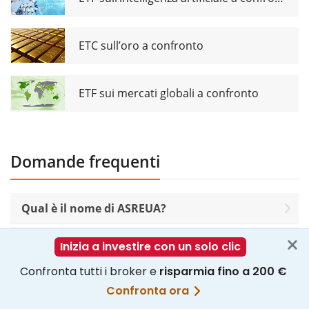
ETC sull’oro a confronto
ETF sui mercati globali a confronto
Domande frequenti
Qual è il nome di ASREUA?
Qual è il ticker di UBS MSCI USA Socially
Responsible UCITS ETF USD dis?
Qual è l'ISIN di UBS MSCI USA Socially
Responsible UCITS ETF USD dis?