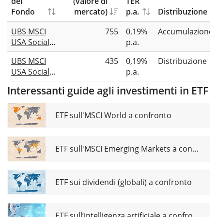
del
(valore di
TER
Fondo
mercato)
p.a.
Distribuzione
UBS MSCI
755
0,19%
Accumulazione
USA Socially
p.a.
Responsible
UBS MSCI
435
0,19%
Distribuzione
UCITS ETF
USA Socially
p.a.
USD acc
Responsible
Interessanti guide agli investimenti in ETF
UCITS ETF
USD dis
ETF sull'MSCI World a confronto
ETF sull'MSCI Emerging Markets a confronto
ETF sui dividendi (globali) a confronto
ETF sull’intelligenza artificiale a confronto