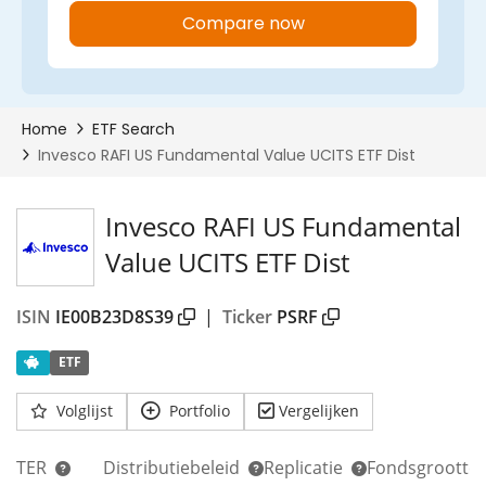
Invesco RAFI US Fundamental
00%
Value UCITS ETF Dist
ISIN
IE00B23D8S39
|
Ticker
PSRF
ETF
Volglijst
Portfolio
Vergelijken
TER
Distributiebeleid
Replicatie
Fondsgrootte