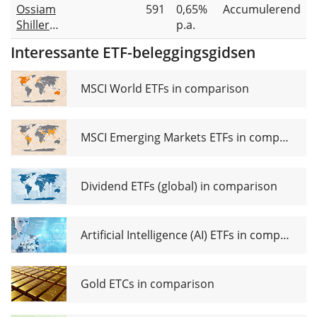
ETF USD
ETF 1C
Ossiam
591
0,65%
Accumulerend
Value
(Acc)
(USD)
Shiller
p.a.
UCITS
Barclays
ETF USD
Interessante ETF-beleggingsgidsen
CAPE®
dis
US
Sector
MSCI World ETFs in comparison
Value TR
UCITS
ETF 1C
MSCI Emerging Markets ETFs in comparison
(EUR)
Dividend ETFs (global) in comparison
Artificial Intelligence (AI) ETFs in comparison
Gold ETCs in comparison