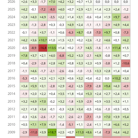
2026
+2,6
+3,3
-1,7
+7,0
+4,2
+3,2
+0,7
+1,3
0,0
0,0
0,0
0,0
2025
+4,2
-0,1
-7,2
-8,0
+4,0
+0,7
+2,9
+2,1
+1,4
+2,3
+2,4
-1,2
2024
+2,8
+4,0
+4,9
-3,5
+2,2
+1,4
+3,1
-0,6
+0,4
+1,9
+9,7
-4,0
2023
+3,8
-1,3
-2,8
+0,3
-0,3
+4,9
+2,4
-1,1
-1,1
-2,9
+4,9
+4,4
2022
-0,1
-1,6
+3,7
-1,1
+0,6
-6,3
+8,7
-0,8
-7,0
+9,7
+0,8
-7,3
2021
+4,2
+3,6
+10,7
+1,0
+1,5
+2,1
+0,2
+2,6
-1,2
+4,6
+0,1
+6,2
2020
-0,5
-8,9
-16,8
+13,5
+1,4
+0,2
-1,7
+4,5
-1,6
-1,1
+11,4
+1,5
2019
+7,8
+3,7
+2,1
+4,0
-6,8
+5,2
+3,3
-2,1
+4,9
-0,8
+4,9
+0,7
2018
+0,4
-2,9
-2,8
+2,8
+4,7
+0,8
+3,3
+2,3
+0,9
-3,8
+1,2
-10,6
2017
-1,1
+4,6
-1,7
-2,1
-2,6
-0,6
-1,0
-1,5
+3,3
+2,8
+1,4
+0,4
2016
-5,3
+0,3
+2,3
+2,1
+2,9
+0,6
+3,2
+0,4
-0,2
0,0
+10,2
+3,0
2015
+3,4
+5,9
+3,1
-2,8
+2,9
-4,2
+2,5
-7,9
-2,8
+9,4
+4,3
-4,9
2014
-1,9
+2,0
+2,2
+0,4
+3,5
+1,8
+0,4
+5,3
+2,4
+2,7
+2,4
+3,1
2013
+3,2
+4,9
+7,0
-0,2
+3,2
-1,8
+3,9
-2,9
+0,9
+3,5
+3,2
+1,1
2012
+2,1
+1,8
+3,4
-0,1
-0,3
+2,8
+3,4
-0,5
+0,6
-1,0
+0,5
+0,5
2011
-0,3
+2,6
-2,6
-1,7
+2,1
-2,6
-2,1
-7,1
-1,0
+7,0
+3,9
+5,4
2010
+0,5
+7,1
+7,9
+3,9
-1,4
-5,1
+1,1
-2,4
+1,1
+1,8
+6,6
+5,2
2009
-2,9
-11,0
+3,9
+18,7
+2,5
+0,7
+11,0
+8,6
+1,4
-7,3
+4,4
+6,2