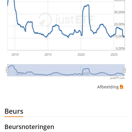
by buying for 10€ and subsequently selling for 5€.
Therefore in this case the maximum drawdown
30,00%
would be (5€ - 10€)/10€ = -50%.
20,00%
ETF-rendementen zijn inclusief dividenduitkeringen
10,00%
(indien van toepassing).
0,00%
2010
2015
2020
2025
2010
2020
justETF.com
Afbeelding
Beurs
Beursnoteringen