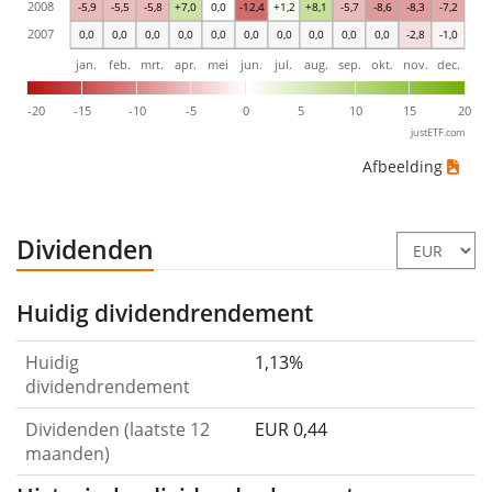
2008
-5,9
-5,5
-5,8
+7,0
0,0
-12,4
+1,2
+8,1
-5,7
-8,6
-8,3
-7,2
2007
0,0
0,0
0,0
0,0
0,0
0,0
0,0
0,0
0,0
0,0
-2,8
-1,0
jan.
feb.
mrt.
apr.
mei
jun.
jul.
aug.
sep.
okt.
nov.
dec.
-20
-15
-10
-5
0
5
10
15
20
justETF.com
Afbeelding
Dividenden
Huidig dividendrendement
Huidig
1,13%
dividendrendement
Dividenden (laatste 12
EUR 0,44
maanden)