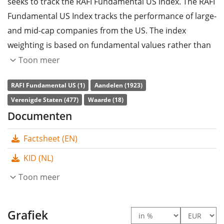
seeks to track the RAFI Fundamental US index. The RAFI
Fundamental US Index tracks the performance of large-
and mid-cap companies from the US. The index
weighting is based on fundamental values rather than
market capitalization. These values are derived from
Toon meer
four key financial metrics: adjusted sales, adjusted cash
RAFI Fundamental US (1)
Aandelen (1923)
flow, book value plus intangibles and dividends plus
Verenigde Staten (477)
Waarde (18)
buybacks.
Documenten
The ETF's
TER
(total expense ratio) amounts to
0,39%
Factsheet (EN)
p.a.
. The Invesco RAFI US Fundamental Value UCITS ETF
Dist is the only ETF that tracks the RAFI Fundamental
KID (NL)
US index. The ETF replicates the performance of the
Toon meer
underlying index by
full replication
(buying all the
index constituents). The dividends in the ETF are
distributed
Grafiek
to the investors (Per kwartaal).