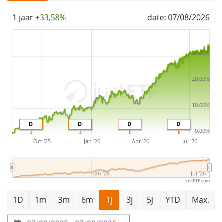
The Invesco RAFI US Fundamental Value UCITS ETF Dist
1 jaar
+33,58%
date: 07/08/2026
is a large ETF with
967m Euro assets under
management
. The ETF was
launched on 12 november
2007
and is
domiciled in Ierland
.
30.00%
20.00%
10.00%
D
D
D
D
0.00%
Oct '25
Jan '26
Apr '26
Jul '26
Jan '26
Jul '26
justETF.com
1D
1m
3m
6m
1j
3j
5j
YTD
Max.