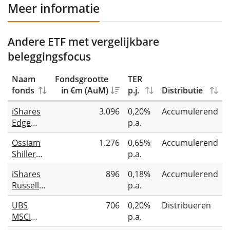
Meer informatie
Andere ETF met vergelijkbare
beleggingsfocus
Naam
Fondsgrootte
TER
fonds
in €m (AuM)
p.j.
Distributie
iShares
3.096
0,20%
Accumulerend
Edge
p.a.
MSCI
Ossiam
1.276
0,65%
Accumulerend
USA
Shiller
p.a.
Value
Barclays
Factor
iShares
896
0,18%
Accumulerend
CAPE®
UCITS
Russell
p.a.
US
ETF
1000
Sector
UBS
706
0,20%
Distribueren
Value
Value TR
MSCI
p.a.
UCITS
UCITS
USA