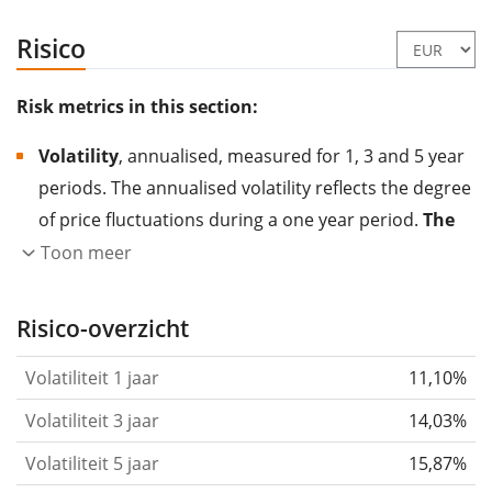
Risico
Risk metrics in this section:
Volatility
, annualised, measured for 1, 3 and 5 year
periods. The annualised volatility reflects the degree
of price fluctuations during a one year period.
The
higher the volatility, the more significantly the
Toon meer
price of the asset (stock, ETF, etc.) has changed in
the past.
Assets with higher volatility are generally
Risico-overzicht
considered more risky. We calculate the volatility
Volatiliteit 1 jaar
11,10%
based on the data for the past 1, 3 and 5 years so
that you can see if price fluctuations for the ETF
Volatiliteit 3 jaar
14,03%
became stronger or weaker over time.
Volatiliteit 5 jaar
15,87%
Return per risk
for 1, 3 and 5 year periods. This is