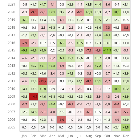
2021
-0,5
+1,7
+4,7
-4,1
-0,3
+2,9
-1,4
+3,5
+4,4
-3,6
-0,4
+2,1
2020
-1,3
-9,5
-5,9
+7,1
+3,7
-1,4
-6,9
+6,3
+3,3
-1,7
+8,9
+1,8
2019
+6,5
+1,2
+1,4
+1,6
-4,1
+1,6
+2,2
-0,3
+5,5
+2,2
+2,2
+0,5
2018
+0,6
-0,1
-2,5
+3,3
+1,5
-2,2
-0,1
+0,3
+3,6
-7,3
+0,6
-8,6
2017
+1,4
+3,5
-1,4
-0,6
+0,2
+0,2
-1,1
-0,9
+2,6
+6,1
+0,6
+0,0
2016
-7,9
-2,7
+0,7
-0,5
+6,2
-1,9
+5,5
+0,1
+2,3
+3,6
+0,6
+1,0
2015
+9,8
+6,9
+6,0
-0,2
+2,9
-3,2
+2,3
-7,2
-6,6
+11,9
+3,4
-3,1
2014
-2,6
-2,5
-1,1
-3,2
+6,1
+5,1
+2,6
-0,5
+3,7
-1,0
+0,3
+1,4
2013
+0,8
+5,7
+7,1
+6,8
-4,9
+0,8
-0,7
-2,3
+7,2
-1,7
+1,4
+0,3
2012
+3,2
+3,2
+1,6
-3,4
-2,3
+4,5
-0,3
-3,6
+0,3
-2,7
+1,7
+3,9
2011
-2,6
+3,8
-11,2
-3,4
+0,1
+2,2
+4,1
-8,4
+6,1
-4,7
+0,1
+3,8
2010
+4,1
+3,5
+5,8
+0,9
-0,4
-1,1
-2,5
-0,4
-2,3
-0,7
+8,8
+5,2
2009
+3,5
-14,4
+4,6
+3,8
+3,2
+3,3
+2,3
+3,3
-3,9
-4,3
-2,6
+5,9
2008
-5,7
+1,7
-5,3
+6,4
+0,0
-6,1
-2,6
-2,3
-1,6
-3,0
-6,4
+0,4
2007
+2,2
+4,8
-5,3
-4,0
+1,9
-0,6
-1,0
-6,0
+0,5
-1,4
-4,3
-5,7
2006
+0,3
-0,0
+2,3
-1,1
-9,6
-1,0
-0,8
-0,5
+0,1
+1,3
-4,6
+3,9
2005
0,0
0,0
0,0
0,0
0,0
0,0
0,0
0,0
0,0
0,0
+2,4
+8,5
Jän
Feb
Mär
Apr
Mai
Jun
Jul
Aug
Sep
Okt
Nov
Dez