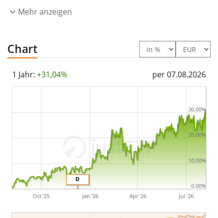
sehr kleiner ETF mit
Mehr anzeigen
2 Mio. Euro Fondsvolumen
. Der
ETF wurde
am 10. November 2005 in Frankreich
aufgelegt
.
Chart
1 Jahr:
+31,04%
per 07.08.2026
30.00%
20.00%
10.00%
D
0.00%
Oct '25
Jan '26
Apr '26
Jul '26