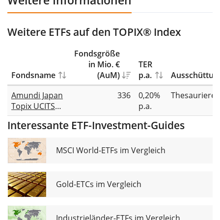
Weitere Informationen
Weitere ETFs auf den TOPIX® Index
Fondsgröße
in Mio. €
TER
Fondsname
(AuM)
p.a.
Ausschüttun
Amundi Japan
336
0,20%
Thesauriere
Topix UCITS
p.a.
ETF EUR
Interessante ETF-Investment-Guides
MSCI World-ETFs im Vergleich
Gold-ETCs im Vergleich
Industrieländer-ETFs im Vergleich