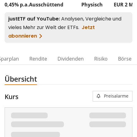
0,45% p.a.
Ausschüttend
Physisch
EUR 2
Mi
Sparplan
Rendite
Dividenden
Risiko
Börse
Übersicht
Kurs
Preisalarme