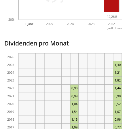
-12,26%
-12,26%
-20%
1 Jahr
2025
2024
2023
2022
justETF.com
Dividenden pro Monat
2026
2025
1,30
2024
1,21
2023
1,82
2022
0,98
1,44
2021
0,99
0,98
2020
1,04
0,52
2019
1,54
1,07
2018
1,15
0,96
2017
1,09
0,77