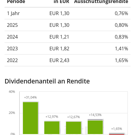
Periode
in EUR
Ausschüttungsrendite
1 Jahr
EUR 1,30
0,76%
2025
EUR 1,30
0,80%
2024
EUR 1,21
0,83%
2023
EUR 1,82
1,41%
2022
EUR 2,43
1,65%
Dividendenanteil an Rendite
40%
+31,04%
+31,04%
20%
+14,53%
+14,53%
+12,97%
+12,97%
+12,67%
+12,67%
+1,65%
+1,65%
0%