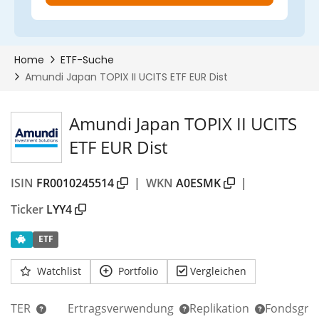
Amundi Japan TOPIX II UCITS
ETF EUR Dist
ISIN
FR0010245514
|
WKN
A0ESMK
|
Ticker
LYY4
ETF
Watchlist
Portfolio
Vergleichen
TER
Ertragsverwendung
Replikation
Fondsgrö