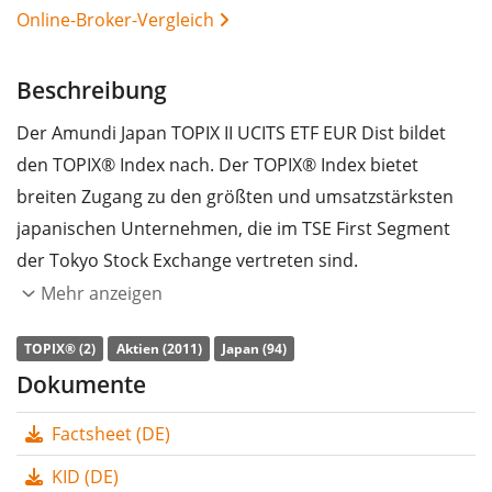
Online-Broker-Vergleich
Beschreibung
Der Amundi Japan TOPIX II UCITS ETF EUR Dist bildet
den TOPIX® Index nach. Der TOPIX® Index bietet
breiten Zugang zu den größten und umsatzstärksten
japanischen Unternehmen, die im TSE First Segment
der Tokyo Stock Exchange vertreten sind.
Mehr anzeigen
Die
TER
(Gesamtkostenquote) des ETF liegt bei
0,45%
p.a.
. Der ETF bildet die Wertentwicklung des Index
TOPIX® (2)
Aktien (2011)
Japan (94)
durch
vollständige Replikation
(Erwerb aller
Dokumente
Indexbestandteile) nach. Die Dividendenerträge im ETF
Factsheet (DE)
werden an die Anleger
ausgeschüttet
(Jährlich).
KID (DE)
Der Amundi Japan TOPIX II UCITS ETF EUR Dist ist ein