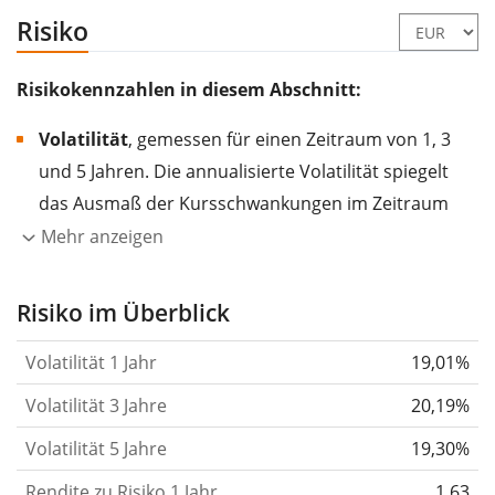
Risiko
Risikokennzahlen in diesem Abschnitt:
Volatilität
, gemessen für einen Zeitraum von 1, 3
und 5 Jahren. Die annualisierte Volatilität spiegelt
das Ausmaß der Kursschwankungen im Zeitraum
eines Jahres wider.
Je höher die Volatilität, desto
Mehr anzeigen
stärker hat sich der Kurs des Wertpapiers (der
Aktie, des ETF, usw.) in der Vergangenheit
Risiko im Überblick
verändert.
Wertpapiere mit höherer Volatilität
Volatilität 1 Jahr
19,01%
gelten im Allgemeinen als risikoreicher. Wir
berechnen die Volatilität auf Basis der Daten der
Volatilität 3 Jahre
20,19%
letzten 1, 3 und 5 Jahre, damit du sehen kannst, ob
Volatilität 5 Jahre
19,30%
die Kursschwankungen im Laufe der Zeit stärker
Rendite zu Risiko 1 Jahr
oder schwächer wurden. Weitere Informationen
1,63