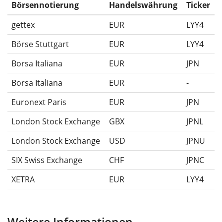
Ausschüttungen (falls vorhanden).
Börsennotierung
Handelswährung
Ticker
gettex
EUR
LYY4
Börse Stuttgart
EUR
LYY4
Borsa Italiana
EUR
JPN
Borsa Italiana
EUR
-
Euronext Paris
EUR
JPN
London Stock Exchange
GBX
JPNL
London Stock Exchange
USD
JPNU
SIX Swiss Exchange
CHF
JPNC
XETRA
EUR
LYY4