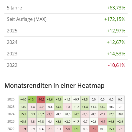
5 Jahre
+63,73%
Seit Auflage (MAX)
+172,15%
2025
+12,97%
2024
+12,67%
2023
+14,53%
2022
-10,61%
Monatsrenditen in einer Heatmap
2026
+4,0
+10,1
-10,2
+6,6
+4,9
+1,2
+0,7
+3,3
0,0
0,0
0,0
0,0
2025
+3,0
-1,4
-2,9
-0,4
+4,8
-1,8
+1,7
+4,4
+1,6
+3,6
+0,0
-0,1
2024
+5,2
+3,3
+3,7
-3,8
-0,3
+0,6
+4,9
-2,0
-0,9
-2,1
+2,9
+0,8
2023
+3,9
-1,8
+1,8
-0,4
+3,6
+2,0
+1,7
-0,7
+0,6
-4,4
+4,8
+2,9
2022
-3,9
-0,9
-0,4
-2,3
-1,1
-5,0
+7,6
-0,6
-7,2
+0,5
+5,1
-2,1