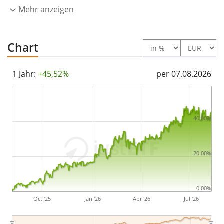
Accumulating ist ein kleiner ETF mit
Mehr anzeigen
82 Mio. Euro
Fondsvolumen
. Der ETF wurde
am 31. Jänner 2020 in
Irland aufgelegt
.
Chart
1 Jahr:
+45,52%
per 07.08.2026
40.00%
20.00%
0.00%
Oct '25
Jan '26
Apr '26
Jul '26