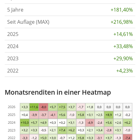
5 Jahre
+181,40%
Seit Auflage (MAX)
+216,98%
2025
+14,61%
2024
+33,48%
2023
+29,90%
2022
+4,23%
Monatsrenditen in einer Heatmap
2026
+3,3
+11,6
-8,0
+5,7
+7,5
+3,7
-1,7
+1,8
0,0
0,0
0,0
0,0
2025
+0,4
-3,9
-3,7
-4,1
+5,6
-1,0
+5,8
+3,1
+2,5
+8,9
+1,2
-0,2
2024
+10,3
+5,7
+4,9
+0,3
+0,2
+3,1
-1,3
-4,9
-2,4
+5,6
+2,6
+6,2
2023
+3,2
+3,3
-0,5
+2,1
+7,4
+6,2
+0,3
+2,1
+3,4
-2,8
+3,1
-1,0
2022
-3,3
-1,2
+5,0
+3,0
-0,7
+1,2
+5,8
+3,3
-3,1
+3,7
-1,3
-7,4