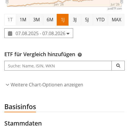
Jan '26
Jul '26
justETF.com
1T
1M
3M
6M
1J
3J
5J
YTD
MAX
07.08.2025 - 07.08.2026
ETF für Vergleich hinzufügen
Weitere Chart-Optionen anzeigen
Basisinfos
Stammdaten