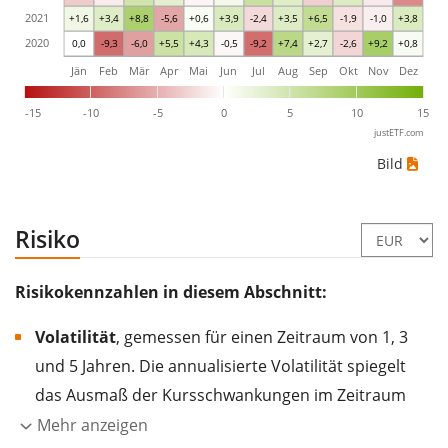
2021
+1,6
+3,4
+8,8
-5,6
+0,6
+3,9
-2,4
+3,5
+6,5
-1,9
-1,0
+3,8
2020
0,0
-9,3
-6,0
+5,5
+4,3
-0,5
-9,2
+7,4
+2,7
-2,6
+9,2
+0,8
Jän
Feb
Mär
Apr
Mai
Jun
Jul
Aug
Sep
Okt
Nov
Dez
-15
-10
-5
0
5
10
15
justETF.com
Bild
Risiko
Risikokennzahlen in diesem Abschnitt:
Volatilität
, gemessen für einen Zeitraum von 1, 3
und 5 Jahren. Die annualisierte Volatilität spiegelt
das Ausmaß der Kursschwankungen im Zeitraum
eines Jahres wider.
Je höher die Volatilität, desto
Mehr anzeigen