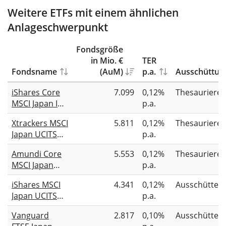
Weitere ETFs mit einem ähnlichen
Anlageschwerpunkt
Fondsgröße
in Mio. €
TER
Fondsname
(AuM)
p.a.
Ausschüttun
iShares Core
7.099
0,12%
Thesauriere
MSCI Japan IMI
p.a.
UCITS ETF
Xtrackers MSCI
5.811
0,12%
Thesauriere
Japan UCITS
p.a.
ETF 1C
Amundi Core
5.553
0,12%
Thesauriere
MSCI Japan
p.a.
UCITS ETF Acc
iShares MSCI
4.341
0,12%
Ausschütten
Japan UCITS
p.a.
ETF (Dist)
Vanguard
2.817
0,10%
Ausschütten