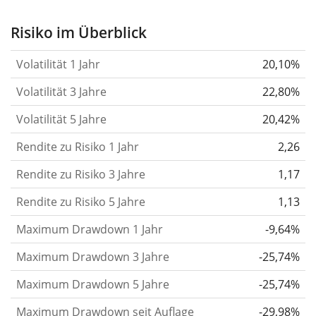
stärker hat sich der Kurs des Wertpapiers (der
Aktie, des ETF, usw.) in der Vergangenheit
Risiko im Überblick
verändert.
Wertpapiere mit höherer Volatilität
Volatilität 1 Jahr
20,10%
gelten im Allgemeinen als risikoreicher. Wir
berechnen die Volatilität auf Basis der Daten der
Volatilität 3 Jahre
22,80%
letzten 1, 3 und 5 Jahre, damit du sehen kannst, ob
Volatilität 5 Jahre
20,42%
die Kursschwankungen im Laufe der Zeit stärker
Rendite zu Risiko 1 Jahr
oder schwächer wurden. Weitere Informationen
2,26
findest du in unserem Artikel:
Volatilität als
Rendite zu Risiko 3 Jahre
1,17
Risikomaß
.
Rendite zu Risiko 5 Jahre
1,13
Rendite pro Risiko
für Zeiträume von 1, 3 und 5
Maximum Drawdown 1 Jahr
-9,64%
Jahren. Diese Kennzahl ist definiert als die
annualisierte (d. h. auf einen Einjahreszeitraum
Maximum Drawdown 3 Jahre
-25,74%
umgerechnete) historische Rendite geteilt durch die
Maximum Drawdown 5 Jahre
-25,74%
historische annualisierte Volatilität.
Rendite pro
Maximum Drawdown seit Auflage
-29,98%
Risiko setzt die historische Rendite eines