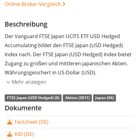
Online-Broker-Vergleich
Beschreibung
Der Vanguard FTSE Japan UCITS ETF USD Hedged
Accumulating bildet den FTSE Japan (USD Hedged)
Index nach. Der FTSE Japan (USD Hedged) Index bietet
Zugang zu großen und mittleren japanischen Aktien.
Währungsgesichert in US-Dollar (USD).
Mehr anzeigen
Die
TER
(Gesamtkostenquote) des ETF liegt bei
0,13%
p.a.
. Der ETF bildet die Wertentwicklung des Index
FTSE Japan (USD Hedged) (0)
Aktien (2011)
Japan (94)
durch
vollständige Replikation
(Erwerb aller
Dokumente
Indexbestandteile) nach. Die Dividendenerträge im ETF
Factsheet (DE)
werden
thesauriert
(in den ETF reinvestiert).
KID (DE)
Der Vanguard FTSE Japan UCITS ETF USD Hedged