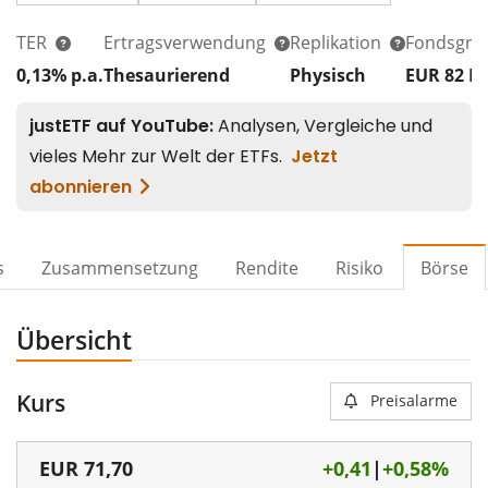
TER
Ertragsverwendung
Replikation
Fondsgrö
0,13% p.a.
Thesaurierend
Physisch
EUR 82
M
s
Zusammensetzung
Rendite
Risiko
Börse
Übersicht
Kurs
Preisalarme
EUR
71,70
+0,41
|
+0,58%