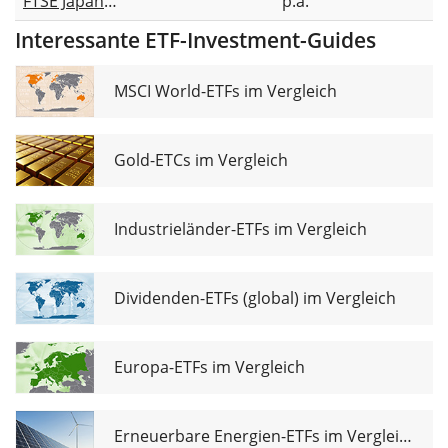
FTSE Japan
p.a.
UCITS ETF
Interessante ETF-Investment-Guides
(USD)
Distributing
MSCI World-ETFs im Vergleich
Gold-ETCs im Vergleich
Industrieländer-ETFs im Vergleich
Dividenden-ETFs (global) im Vergleich
Europa-ETFs im Vergleich
Erneuerbare Energien-ETFs im Vergleich