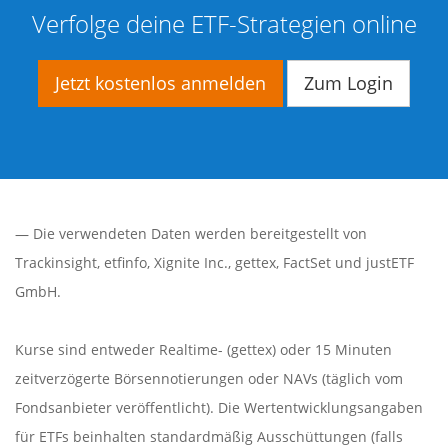
Verfolge deine ETF-Strategien online
Jetzt kostenlos anmelden
Zum Login
— Die verwendeten Daten werden bereitgestellt von
Trackinsight
,
etfinfo
,
Xignite Inc.
,
gettex
,
FactSet
und justETF
GmbH.
Kurse sind entweder Realtime- (gettex) oder 15 Minuten
zeitverzögerte Börsennotierungen oder NAVs (täglich vom
Fondsanbieter veröffentlicht). Die Wertentwicklungsangaben
für ETFs beinhalten standardmäßig Ausschüttungen (falls