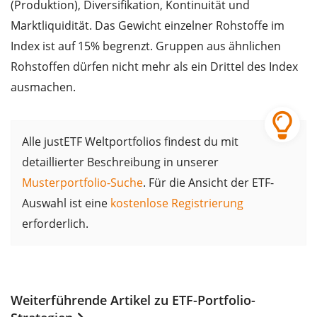
(Produktion), Diversifikation, Kontinuität und
Marktliquidität. Das Gewicht einzelner Rohstoffe im
Index ist auf 15% begrenzt. Gruppen aus ähnlichen
Rohstoffen dürfen nicht mehr als ein Drittel des Index
ausmachen.
Alle justETF Weltportfolios findest du mit
detaillierter Beschreibung in unserer
Musterportfolio-Suche
. Für die Ansicht der ETF-
Auswahl ist eine
kostenlose Registrierung
erforderlich.
Weiterführende Artikel zu
ETF-Portfolio-