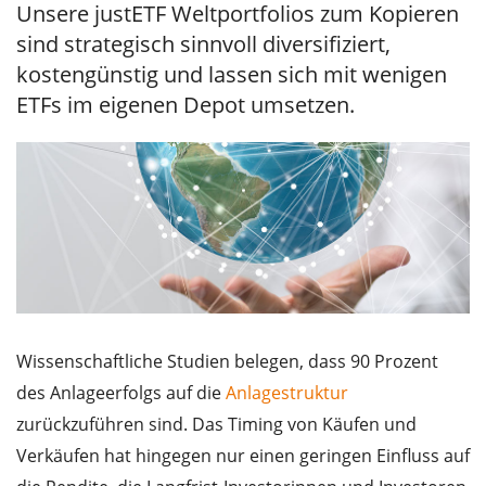
Unsere justETF Weltportfolios zum Kopieren
sind strategisch sinnvoll diversifiziert,
kostengünstig und lassen sich mit wenigen
ETFs im eigenen Depot umsetzen.
Wissenschaftliche Studien belegen, dass 90 Prozent
des Anlageerfolgs auf die
Anlagestruktur
zurückzuführen sind. Das Timing von Käufen und
Verkäufen hat hingegen nur einen geringen Einfluss auf