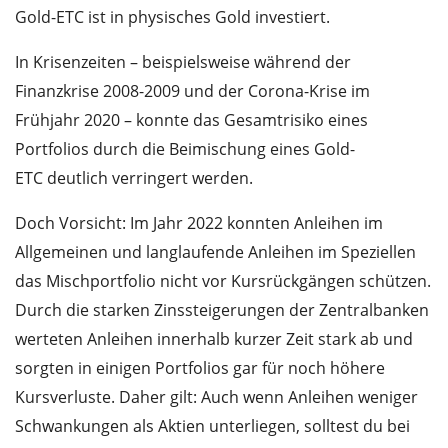
Gold-ETC ist in physisches Gold investiert.
In Krisenzeiten – beispielsweise während der
Finanzkrise 2008-2009 und der Corona-Krise im
Frühjahr 2020 – konnte das Gesamtrisiko eines
Portfolios durch die Beimischung eines Gold-
ETC deutlich verringert werden.
Doch Vorsicht: Im Jahr 2022 konnten Anleihen im
Allgemeinen und langlaufende Anleihen im Speziellen
das Mischportfolio nicht vor Kursrückgängen schützen.
Durch die starken Zinssteigerungen der Zentralbanken
werteten Anleihen innerhalb kurzer Zeit stark ab und
sorgten in einigen Portfolios gar für noch höhere
Kursverluste. Daher gilt: Auch wenn Anleihen weniger
Schwankungen als Aktien unterliegen, solltest du bei