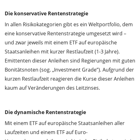
Die konservative Rentenstrategie
In allen Risikokategorien gibt es ein Weltportfolio, dem
eine konservative Rentenstrategie umgesetzt wird –
und zwar jeweils mit einem ETF auf europäische
Staatsanleihen mit kurzer Restlaufzeit (1-3 Jahre).
Emittenten dieser Anleihen sind Regierungen mit guten
Bonitätsnoten (sog. „Investment Grade”). Aufgrund der
kurzen Restlaufzeit reagieren die Kurse dieser Anleihen
kaum auf Veränderungen des Leitzinses.
Die dynamische Rentenstrategie
Mit einem ETF auf europäische Staatsanleihen aller
Laufzeiten und einem ETF auf Euro-