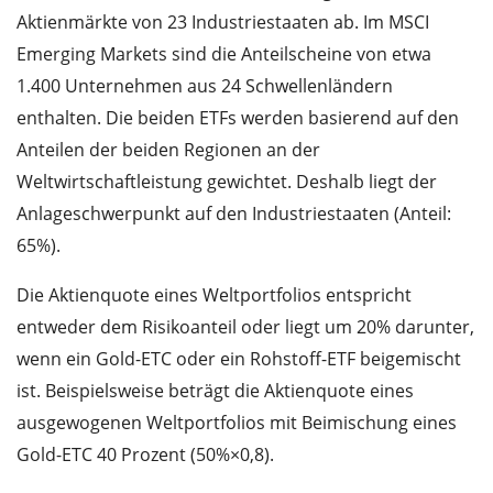
Aktienmärkte von 23 Industriestaaten ab. Im MSCI
Emerging Markets sind die Anteilscheine von etwa
1.400 Unternehmen aus 24 Schwellenländern
enthalten. Die beiden ETFs werden basierend auf den
Anteilen der beiden Regionen an der
Weltwirtschaftleistung gewichtet. Deshalb liegt der
Anlageschwerpunkt auf den Industriestaaten (Anteil:
65%).
Die Aktienquote eines Weltportfolios entspricht
entweder dem Risikoanteil oder liegt um 20% darunter,
wenn ein Gold-ETC oder ein Rohstoff-ETF beigemischt
ist. Beispielsweise beträgt die Aktienquote eines
ausgewogenen Weltportfolios mit Beimischung eines
Gold-ETC 40 Prozent (50%×0,8).