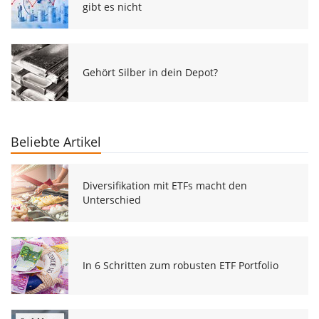
gibt es nicht
Gehört Silber in dein Depot?
Beliebte Artikel
Diversifikation mit ETFs macht den
Unterschied
In 6 Schritten zum robusten ETF Portfolio