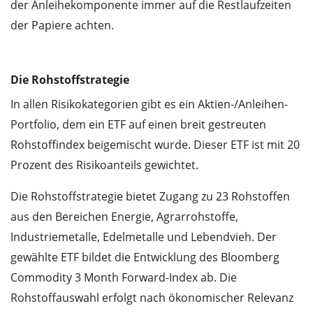
der Anleihekomponente immer auf die Restlaufzeiten
der Papiere achten.
Die Rohstoffstrategie
In allen Risikokategorien gibt es ein Aktien-/Anleihen-
Portfolio, dem ein ETF auf einen breit gestreuten
Rohstoffindex beigemischt wurde. Dieser ETF ist mit 20
Prozent des Risikoanteils gewichtet.
Die Rohstoffstrategie bietet Zugang zu 23 Rohstoffen
aus den Bereichen Energie, Agrarrohstoffe,
Industriemetalle, Edelmetalle und Lebendvieh. Der
gewählte ETF bildet die Entwicklung des Bloomberg
Commodity 3 Month Forward-Index ab. Die
Rohstoffauswahl erfolgt nach ökonomischer Relevanz