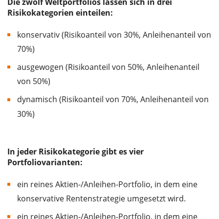
Die zwölf Weltportfolios lassen sich in drei
Risikokategorien einteilen:
konservativ (Risikoanteil von 30%, Anleihenanteil von
70%)
ausgewogen (Risikoanteil von 50%, Anleihenanteil
von 50%)
dynamisch (Risikoanteil von 70%, Anleihenanteil von
30%)
In jeder Risikokategorie gibt es vier
Portfoliovarianten:
ein reines Aktien-/Anleihen-Portfolio, in dem eine
konservative Rentenstrategie umgesetzt wird.
ein reines Aktien-/Anleihen-Portfolio, in dem eine